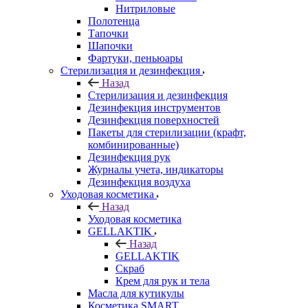
Нитриловые
Полотенца
Тапочки
Шапочки
Фартуки, пеньюары
Стерилизация и дезинфекция
Назад
Стерилизация и дезинфекция
Дезинфекция инструментов
Дезинфекция поверхностей
Пакеты для стерилизации (крафт,
комбинированные)
Дезинфекция рук
Журналы учета, индикаторы
Дезинфекция воздуха
Уходовая косметика
Назад
Уходовая косметика
GELLAKTIK
Назад
GELLAKTIK
Скраб
Крем для рук и тела
Масла для кутикулы
Косметика SMART