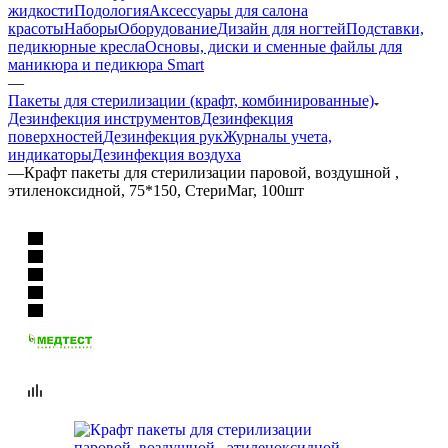
жидкости
Подология
Аксессуары для салона
красоты
Наборы
Оборудование
Дизайн для ногтей
Подставки,
педикюрные кресла
Основы, диски и сменные файлы для
маникюра и педикюра Smart
—
Пакеты для стерилизации (крафт, комбинированные)
Дезинфекция инструментов
Дезинфекция
поверхностей
Дезинфекция рук
Журналы учета,
индикаторы
Дезинфекция воздуха
—
Крафт пакеты для стерилизации паровой, воздушной ,
этиленоксидной, 75*150, СтериМаг, 100шт