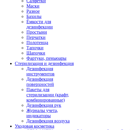
Салфетки
Маски
Разное
Бахилы
Ёмкости для
дезинфекции
Простыни
Перчатки
Полотенца
Тапочки
Шапочки
Фартуки, пеньюары
Стерилизация и дезинфекция
Дезинфекция
инструментов
Дезинфекция
поверхностей
Пакеты для
стерилизации (крафт,
комбинированные)
Дезинфекция рук
Журналы учета,
индикаторы
Дезинфекция воздуха
Уходовая косметика