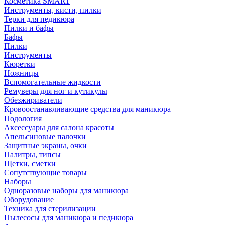
Косметика SMART
Инструменты, кисти, пилки
Терки для педикюра
Пилки и бафы
Бафы
Пилки
Инструменты
Кюретки
Ножницы
Вспомогательные жидкости
Ремуверы для ног и кутикулы
Обезжириватели
Кровоостанавливающие средства для маникюра
Подология
Аксессуары для салона красоты
Апельсиновые палочки
Защитные экраны, очки
Палитры, типсы
Щетки, сметки
Сопутствующие товары
Наборы
Одноразовые наборы для маникюра
Оборудование
Техника для стерилизации
Пылесосы для маникюра и педикюра