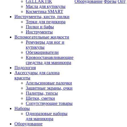
GELLAKTIK
Оборудование
Фрезы
Опт
Масла для кутикулы
Косметика SMART
Инструменты, кисти, пилки
Терки для педикюра
Пилки и бафы
Инструменты
Вспомогательные жидкости
Ремуверы для ног и
кутикулы
Обезжириватели
Кровоостанавливающие
средства для маникюра
Подология
Аксессуары для салона
красоты
Апельсиновые палочки
Защитные экраны, очки
Палитры, типсы
Щетки, сметки
Сопутствующие товары
Наборы
Одноразовые наборы
для маникюра
Оборудование