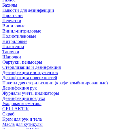
Бахилы
Ёмкости для дезинфекции
Простыни
Перчатки
Виниловые
Винил-нитриловые
Полиэтиленовые
Нитриловые
Полотенца
Тапочки
Шапочки
Фартуки, пеньюары
Стерилизация и дезинфекция
Дезинфекция инструментов
Дезинфекция поверхностей
Пакеты для стерилизации (крафт, комбинированные)
Дезинфекция рук
Журналы учета, индикаторы
Дезинфекция воздуха
Уходовая косметика
GELLAKTIK
Скраб
Крем для рук и тела
Масла для кутикулы