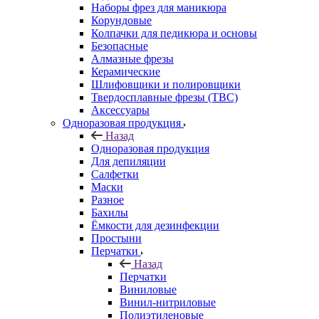
Наборы фрез для маникюра
Корундовые
Колпачки для педикюра и основы
Безопасные
Алмазные фрезы
Керамические
Шлифовщики и полировщики
Твердосплавные фрезы (ТВС)
Аксессуары
Одноразовая продукция
Назад
Одноразовая продукция
Для депиляции
Салфетки
Маски
Разное
Бахилы
Ёмкости для дезинфекции
Простыни
Перчатки
Назад
Перчатки
Виниловые
Винил-нитриловые
Полиэтиленовые