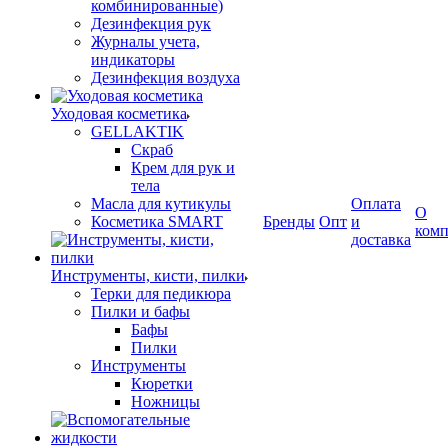
комбинированные)
Дезинфекция рук
Журналы учета,
индикаторы
Дезинфекция воздуха
Уходовая косметика
GELLAKTIK
Скраб
Крем для рук и
тела
Масла для кутикулы
Оплата
О
Косметика SMART
Бренды
Опт
и
ком
доставка
Инструменты, кисти, пилки
Терки для педикюра
Пилки и бафы
Бафы
Пилки
Инструменты
Кюретки
Ножницы