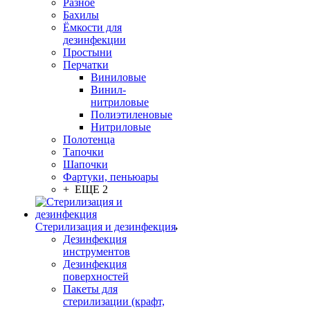
Разное
Бахилы
Ёмкости для
дезинфекции
Простыни
Перчатки
Виниловые
Винил-
нитриловые
Полиэтиленовые
Нитриловые
Полотенца
Тапочки
Шапочки
Фартуки, пеньюары
+ ЕЩЕ 2
Стерилизация и дезинфекция
Дезинфекция
инструментов
Дезинфекция
поверхностей
Пакеты для
стерилизации (крафт,