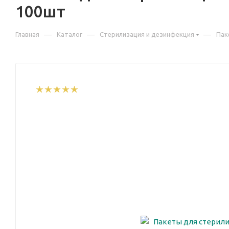
100шт
—
—
—
Главная
Каталог
Стерилизация и дезинфекция
Пак