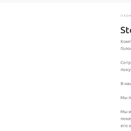
О КО
St
Комп
Голо
Сотр
поку
В на
Мы п
Мы и
поне
его 