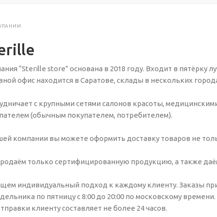
МПАНИИ
erille
ания “Sterille store” основана в 2018 году. Входит в пятёрк
вной офис находится в Саратове, склады в нескольких города
удничает с крупными сетями салонов красоты, медицинскими
пателем (обычным покупателем, потребителем).
шей компании вы можете оформить доставку товаров не только 
родаём только сертифицированную продукцию, а также даём г
щем индивидуальный подход к каждому клиенту. Заказы прин
дельника по пятницу с 8:00 до 20:00 по московскому времени.
отправки клиенту составляет не более 24 часов.