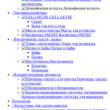
индикаторы
Дезинфекция воздуха
Уходовая косметика
GELLAKTIK
Скраб
Крем для рук и тела
Масла для кутикулы
Косметика SMART
Инструменты, кисти, пилки
Терки для педикюра
Пилки и бафы
Бафы
Пилки
Инструменты
Кюретки
Ножницы
Вспомогательные жидкости
Ремуверы для ног
и кутикулы
Обезжириватели
Кровоостанавливающие средства для маникюра
Подология
Аксессуары для салона красоты
Апельсиновые палочки