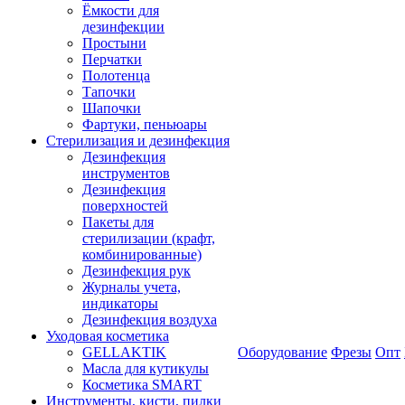
Ёмкости для
дезинфекции
Простыни
Перчатки
Полотенца
Тапочки
Шапочки
Фартуки, пеньюары
Стерилизация и дезинфекция
Дезинфекция
инструментов
Дезинфекция
поверхностей
Пакеты для
стерилизации (крафт,
комбинированные)
Дезинфекция рук
Журналы учета,
индикаторы
Дезинфекция воздуха
Уходовая косметика
GELLAKTIK
Оборудование
Фрезы
Опт
Масла для кутикулы
Косметика SMART
Инструменты, кисти, пилки