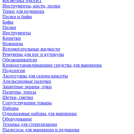
Косметика SMART
Инструменты, кисти, пилки
Терки для педикюра
Пилки и бафы
Бафы
Пилки
Инструменты
Кюретки
Ножницы
Вспомогательные жидкости
Ремуверы для ног и кутикулы
Обезжириватели
Кровоостанавливающие средства для маникюра
Подология
Аксессуары для салона красоты
Апельсиновые палочки
Защитные экраны, очки
Палитры, типсы
Щетки, сметки
Сопутствующие товары
Наборы
Одноразовые наборы для маникюра
Оборудование
Техника для стерилизации
Пылесосы для маникюра и педикюра