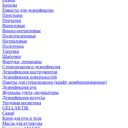
Бахилы
Ёмкости для дезинфекции
Простыни
Перчатки
Виниловые
Винил-нитриловые
Полиэтиленовые
Нитриловые
Полотенца
Тапочки
Шапочки
Фартуки, пеньюары
Стерилизация и дезинфекция
Дезинфекция инструментов
Дезинфекция поверхностей
Пакеты для стерилизации (крафт, комбинированные)
Дезинфекция рук
Журналы учета, индикаторы
Дезинфекция воздуха
Уходовая косметика
GELLAKTIK
Скраб
Крем для рук и тела
Масла для кутикулы