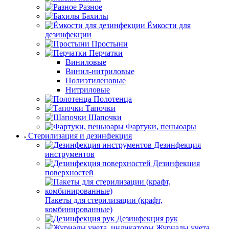
Разное
Бахилы
Ёмкости для
дезинфекции
Простыни
Перчатки
Виниловые
Винил-нитриловые
Полиэтиленовые
Нитриловые
Полотенца
Тапочки
Шапочки
Фартуки, пеньюары
Стерилизация и дезинфекция
Дезинфекция
инструментов
Дезинфекция
поверхностей
Пакеты для стерилизации (крафт,
комбинированные)
Дезинфекция рук
Журналы учета,