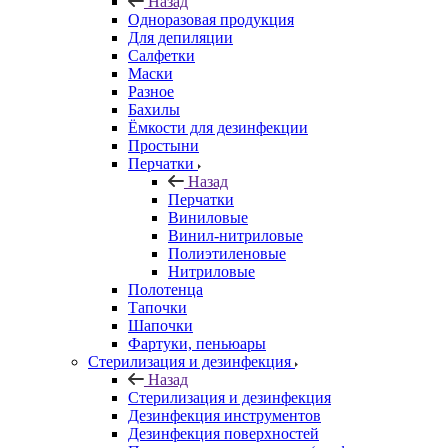
Назад
Одноразовая продукция
Для депиляции
Салфетки
Маски
Разное
Бахилы
Ёмкости для дезинфекции
Простыни
Перчатки
Назад
Перчатки
Виниловые
Винил-нитриловые
Полиэтиленовые
Нитриловые
Полотенца
Тапочки
Шапочки
Фартуки, пеньюары
Стерилизация и дезинфекция
Назад
Стерилизация и дезинфекция
Дезинфекция инструментов
Дезинфекция поверхностей