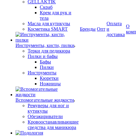
GELLAKTIK
Скраб
Крем для рук и
тела
Масла для кутикулы
Оплата
О
Косметика SMART
Бренды
Опт
и
ком
доставка
Инструменты, кисти, пилки
Терки для педикюра
Пилки и бафы
Бафы
Пилки
Инструменты
Кюретки
Ножницы
Вспомогательные жидкости
Ремуверы для ног и
кутикулы
Обезжириватели
Кровоостанавливающие
средства для маникюра