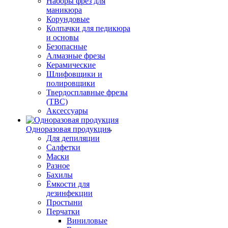
Наборы фрез для
маникюра
Корундовые
Колпачки для педикюра
и основы
Безопасные
Алмазные фрезы
Керамические
Шлифовщики и
полировщики
Твердосплавные фрезы
(ТВС)
Аксессуары
Одноразовая продукция
Для депиляции
Салфетки
Маски
Разное
Бахилы
Ёмкости для
дезинфекции
Простыни
Перчатки
Виниловые