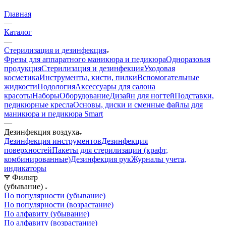
Главная
—
Каталог
—
Стерилизация и дезинфекция
Фрезы для аппаратного маникюра и педикюра
Одноразовая
продукция
Стерилизация и дезинфекция
Уходовая
косметика
Инструменты, кисти, пилки
Вспомогательные
жидкости
Подология
Аксессуары для салона
красоты
Наборы
Оборудование
Дизайн для ногтей
Подставки,
педикюрные кресла
Основы, диски и сменные файлы для
маникюра и педикюра Smart
—
Дезинфекция воздуха
Дезинфекция инструментов
Дезинфекция
поверхностей
Пакеты для стерилизации (крафт,
комбинированные)
Дезинфекция рук
Журналы учета,
индикаторы
Фильтр
(убывание)
По популярности (убывание)
По популярности (возрастание)
По алфавиту (убывание)
По алфавиту (возрастание)