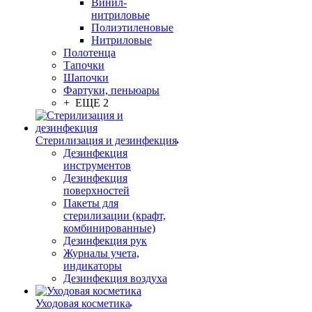
Винил-
нитриловые
Полиэтиленовые
Нитриловые
Полотенца
Тапочки
Шапочки
Фартуки, пеньюары
+ ЕЩЕ 2
Стерилизация и дезинфекция
Дезинфекция
инструментов
Дезинфекция
поверхностей
Пакеты для
стерилизации (крафт,
комбинированные)
Дезинфекция рук
Журналы учета,
индикаторы
Дезинфекция воздуха
Уходовая косметика