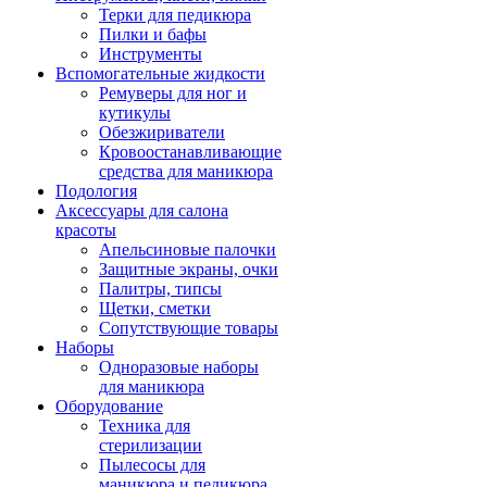
Терки для педикюра
Пилки и бафы
Инструменты
Вспомогательные жидкости
Ремуверы для ног и
кутикулы
Обезжириватели
Кровоостанавливающие
средства для маникюра
Подология
Аксессуары для салона
красоты
Апельсиновые палочки
Защитные экраны, очки
Палитры, типсы
Щетки, сметки
Сопутствующие товары
Наборы
Одноразовые наборы
для маникюра
Оборудование
Техника для
стерилизации
Пылесосы для
маникюра и педикюра