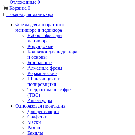
Отложенные
0
Корзина
0
Товары для маникюра
Фрезы для аппаратного
маникюра и педикюра
Наборы фрез для
маникюра
Корундовые
Колпачки для педикюра
и основы
Безопасные
Алмазные фрезы
Керамические
Шлифовщики и
полировщики
Твердосплавные фрезы
(ТВС)
Аксессуары
Одноразовая продукция
Для депиляции
Салфетки
Маски
Разное
Бахилы