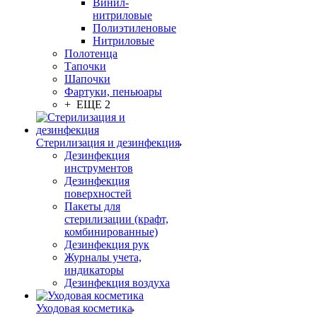
Винил-
нитриловые
Полиэтиленовые
Нитриловые
Полотенца
Тапочки
Шапочки
Фартуки, пеньюары
+ ЕЩЕ 2
Стерилизация и дезинфекция
Дезинфекция
инструментов
Дезинфекция
поверхностей
Пакеты для
стерилизации (крафт,
комбинированные)
Дезинфекция рук
Журналы учета,
индикаторы
Дезинфекция воздуха
Уходовая косметика