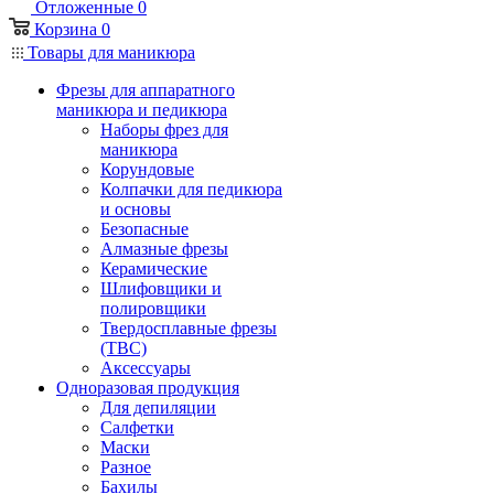
Отложенные
0
Корзина
0
Товары для маникюра
Фрезы для аппаратного
маникюра и педикюра
Наборы фрез для
маникюра
Корундовые
Колпачки для педикюра
и основы
Безопасные
Алмазные фрезы
Керамические
Шлифовщики и
полировщики
Твердосплавные фрезы
(ТВС)
Аксессуары
Одноразовая продукция
Для депиляции
Салфетки
Маски
Разное
Бахилы