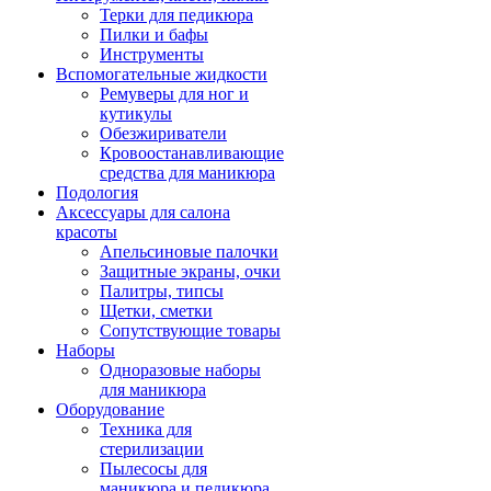
Терки для педикюра
Пилки и бафы
Инструменты
Вспомогательные жидкости
Ремуверы для ног и
кутикулы
Обезжириватели
Кровоостанавливающие
средства для маникюра
Подология
Аксессуары для салона
красоты
Апельсиновые палочки
Защитные экраны, очки
Палитры, типсы
Щетки, сметки
Сопутствующие товары
Наборы
Одноразовые наборы
для маникюра
Оборудование
Техника для
стерилизации
Пылесосы для
маникюра и педикюра