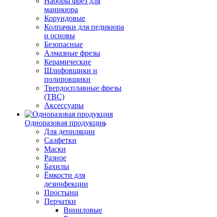
Наборы фрез для
маникюра
Корундовые
Колпачки для педикюра
и основы
Безопасные
Алмазные фрезы
Керамические
Шлифовщики и
полировщики
Твердосплавные фрезы
(ТВС)
Аксессуары
Одноразовая продукция
Для депиляции
Салфетки
Маски
Разное
Бахилы
Ёмкости для
дезинфекции
Простыни
Перчатки
Виниловые