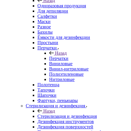
Назад
Одноразовая продукция
Для депиляции
Салфетки
Маски
Разное
Бахилы
Ёмкости для дезинфекции
Простыни
Перчатки
Назад
Перчатки
Виниловые
Винил-нитриловые
Полиэтиленовые
Нитриловые
Полотенца
Тапочки
Шапочки
Фартуки, пеньюары
Стерилизация и дезинфекция
Назад
Стерилизация и дезинфекция
Дезинфекция инструментов
Дезинфекция поверхностей