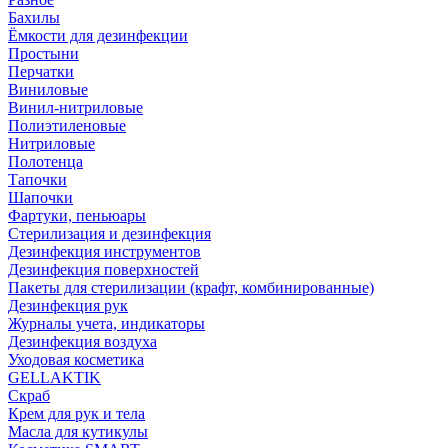
Бахилы
Ёмкости для дезинфекции
Простыни
Перчатки
Виниловые
Винил-нитриловые
Полиэтиленовые
Нитриловые
Полотенца
Тапочки
Шапочки
Фартуки, пеньюары
Стерилизация и дезинфекция
Дезинфекция инструментов
Дезинфекция поверхностей
Пакеты для стерилизации (крафт, комбинированные)
Дезинфекция рук
Журналы учета, индикаторы
Дезинфекция воздуха
Уходовая косметика
GELLAKTIK
Скраб
Крем для рук и тела
Масла для кутикулы