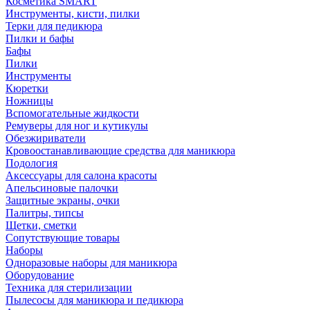
Косметика SMART
Инструменты, кисти, пилки
Терки для педикюра
Пилки и бафы
Бафы
Пилки
Инструменты
Кюретки
Ножницы
Вспомогательные жидкости
Ремуверы для ног и кутикулы
Обезжириватели
Кровоостанавливающие средства для маникюра
Подология
Аксессуары для салона красоты
Апельсиновые палочки
Защитные экраны, очки
Палитры, типсы
Щетки, сметки
Сопутствующие товары
Наборы
Одноразовые наборы для маникюра
Оборудование
Техника для стерилизации
Пылесосы для маникюра и педикюра