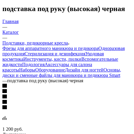
подставка под руку (высокая) черная
Главная
—
Каталог
—
Подставки, педикюрные кресла
Фрезы для аппаратного маникюра и педикюра
Одноразовая
продукция
Стерилизация и дезинфекция
Уходовая
косметика
Инструменты, кисти, пилки
Вспомогательные
жидкости
Подология
Аксессуары для салона
красоты
Наборы
Оборудование
Дизайн для ногтей
Основы,
диски и сменные файлы для маникюра и педикюра Smart
—
подставка под руку (высокая) черная
1 200
руб.