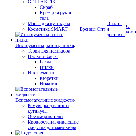
GELLAKTIK
Скраб
Крем для рук и
тела
Масла для кутикулы
Оплата
О
Косметика SMART
Бренды
Опт
и
ком
доставка
Инструменты, кисти, пилки
Терки для педикюра
Пилки и бафы
Бафы
Пилки
Инструменты
Кюретки
Ножницы
Вспомогательные жидкости
Ремуверы для ног и
кутикулы
Обезжириватели
Кровоостанавливающие
средства для маникюра