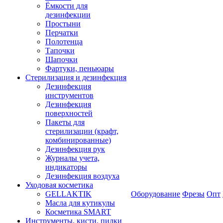
Ёмкости для
дезинфекции
Простыни
Перчатки
Полотенца
Тапочки
Шапочки
Фартуки, пеньюары
Стерилизация и дезинфекция
Дезинфекция
инструментов
Дезинфекция
поверхностей
Пакеты для
стерилизации (крафт,
комбинированные)
Дезинфекция рук
Журналы учета,
индикаторы
Дезинфекция воздуха
Уходовая косметика
GELLAKTIK
Оборудование
Фрезы
Опт
Масла для кутикулы
Косметика SMART
Инструменты, кисти, пилки