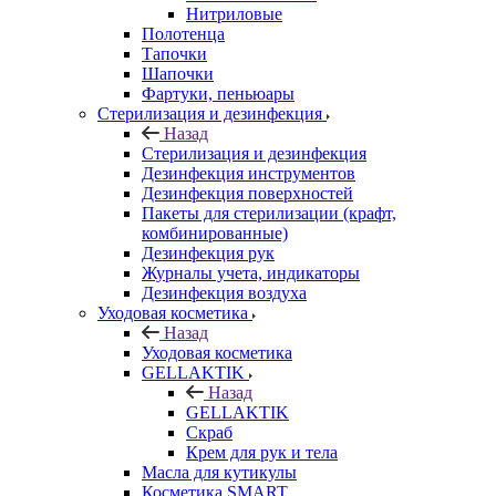
Нитриловые
Полотенца
Тапочки
Шапочки
Фартуки, пеньюары
Стерилизация и дезинфекция
Назад
Стерилизация и дезинфекция
Дезинфекция инструментов
Дезинфекция поверхностей
Пакеты для стерилизации (крафт,
комбинированные)
Дезинфекция рук
Журналы учета, индикаторы
Дезинфекция воздуха
Уходовая косметика
Назад
Уходовая косметика
GELLAKTIK
Назад
GELLAKTIK
Скраб
Крем для рук и тела
Масла для кутикулы
Косметика SMART