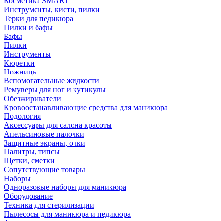
Косметика SMART
Инструменты, кисти, пилки
Терки для педикюра
Пилки и бафы
Бафы
Пилки
Инструменты
Кюретки
Ножницы
Вспомогательные жидкости
Ремуверы для ног и кутикулы
Обезжириватели
Кровоостанавливающие средства для маникюра
Подология
Аксессуары для салона красоты
Апельсиновые палочки
Защитные экраны, очки
Палитры, типсы
Щетки, сметки
Сопутствующие товары
Наборы
Одноразовые наборы для маникюра
Оборудование
Техника для стерилизации
Пылесосы для маникюра и педикюра