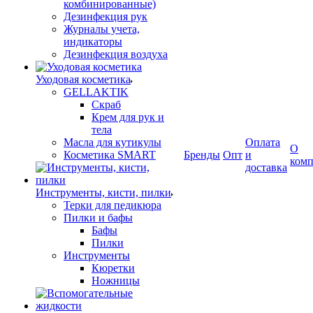
комбинированные)
Дезинфекция рук
Журналы учета,
индикаторы
Дезинфекция воздуха
Уходовая косметика
GELLAKTIK
Скраб
Крем для рук и
тела
Масла для кутикулы
Оплата
О
Косметика SMART
Бренды
Опт
и
ком
доставка
Инструменты, кисти, пилки
Терки для педикюра
Пилки и бафы
Бафы
Пилки
Инструменты
Кюретки
Ножницы