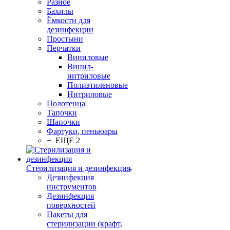
Разное
Бахилы
Ёмкости для
дезинфекции
Простыни
Перчатки
Виниловые
Винил-
нитриловые
Полиэтиленовые
Нитриловые
Полотенца
Тапочки
Шапочки
Фартуки, пеньюары
+ ЕЩЕ 2
Стерилизация и дезинфекция
Дезинфекция
инструментов
Дезинфекция
поверхностей
Пакеты для
стерилизации (крафт,