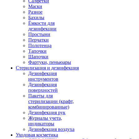
Салфетки
Маски
Разное
Бахилы
Ёмкости для
дезинфекции
Простыни
Перчатки
Полотенца
Тапочки
Шапочки
Фартуки, пеньюары
Стерилизация и дезинфекция
Дезинфекция
инструментов
Дезинфекция
поверхностей
Пакеты для
стерилизации (крафт,
комбинированные)
Дезинфекция рук
Журналы учета,
индикаторы
Дезинфекция воздуха
Уходовая косметика