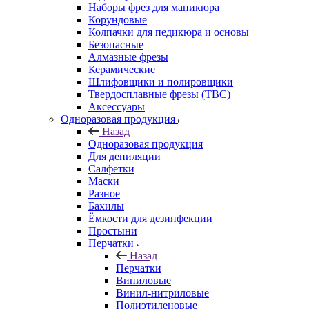
Наборы фрез для маникюра
Корундовые
Колпачки для педикюра и основы
Безопасные
Алмазные фрезы
Керамические
Шлифовщики и полировщики
Твердосплавные фрезы (ТВС)
Аксессуары
Одноразовая продукция
Назад
Одноразовая продукция
Для депиляции
Салфетки
Маски
Разное
Бахилы
Ёмкости для дезинфекции
Простыни
Перчатки
Назад
Перчатки
Виниловые
Винил-нитриловые
Полиэтиленовые