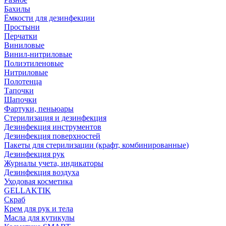
Бахилы
Ёмкости для дезинфекции
Простыни
Перчатки
Виниловые
Винил-нитриловые
Полиэтиленовые
Нитриловые
Полотенца
Тапочки
Шапочки
Фартуки, пеньюары
Стерилизация и дезинфекция
Дезинфекция инструментов
Дезинфекция поверхностей
Пакеты для стерилизации (крафт, комбинированные)
Дезинфекция рук
Журналы учета, индикаторы
Дезинфекция воздуха
Уходовая косметика
GELLAKTIK
Скраб
Крем для рук и тела
Масла для кутикулы