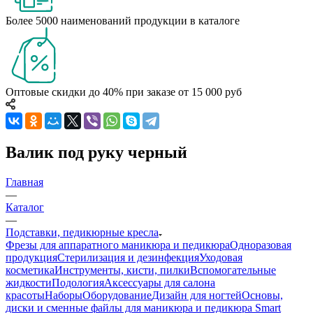
Более 5000 наименований продукции в каталоге
Оптовые скидки до 40% при заказе от 15 000 руб
Валик под руку черный
Главная
—
Каталог
—
Подставки, педикюрные кресла
Фрезы для аппаратного маникюра и педикюра
Одноразовая
продукция
Стерилизация и дезинфекция
Уходовая
косметика
Инструменты, кисти, пилки
Вспомогательные
жидкости
Подология
Аксессуары для салона
красоты
Наборы
Оборудование
Дизайн для ногтей
Основы,
диски и сменные файлы для маникюра и педикюра Smart