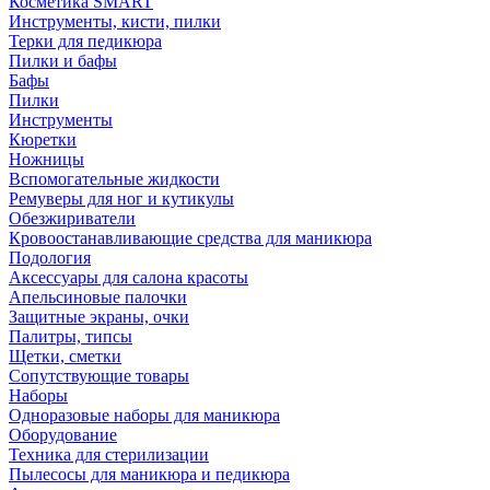
Косметика SMART
Инструменты, кисти, пилки
Терки для педикюра
Пилки и бафы
Бафы
Пилки
Инструменты
Кюретки
Ножницы
Вспомогательные жидкости
Ремуверы для ног и кутикулы
Обезжириватели
Кровоостанавливающие средства для маникюра
Подология
Аксессуары для салона красоты
Апельсиновые палочки
Защитные экраны, очки
Палитры, типсы
Щетки, сметки
Сопутствующие товары
Наборы
Одноразовые наборы для маникюра
Оборудование
Техника для стерилизации
Пылесосы для маникюра и педикюра