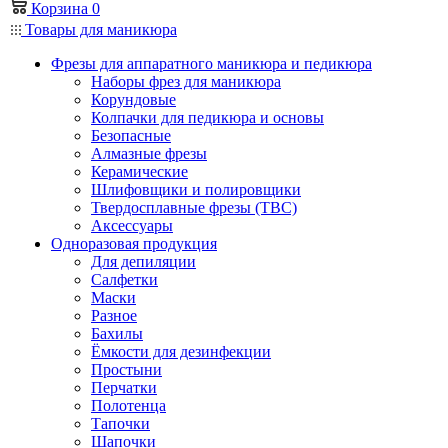
Корзина
0
Товары для маникюра
Фрезы для аппаратного маникюра и педикюра
Наборы фрез для маникюра
Корундовые
Колпачки для педикюра и основы
Безопасные
Алмазные фрезы
Керамические
Шлифовщики и полировщики
Твердосплавные фрезы (ТВС)
Аксессуары
Одноразовая продукция
Для депиляции
Салфетки
Маски
Разное
Бахилы
Ёмкости для дезинфекции
Простыни
Перчатки
Полотенца
Тапочки
Шапочки