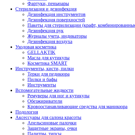
Фартуки, пеньюары
Стерилизация и дезинфекция
Дезинфекция инструментов
Дезинфекция поверхностей
Пакеты для стерилизации (крафт, комбинированны
Дезинфекция рук
Журналы учета, индикаторы
Дезинфекция воздуха
Уходовая косметика
GELLAKTIK
Масла для кутикулы
Косметика SMART
Инструменты, кисти, пилки
Терки для педикюра
Пилки и бафы
Инструменты
Вспомогательные жидкости
Ремуверы для ног и кутикулы
Обезжириватели
Кровоостанавливающие средства для маникюра
Подология
Аксессуары для салона красоты
Апельсиновые палочки
Защитные экраны, очки
Палитры, типсы