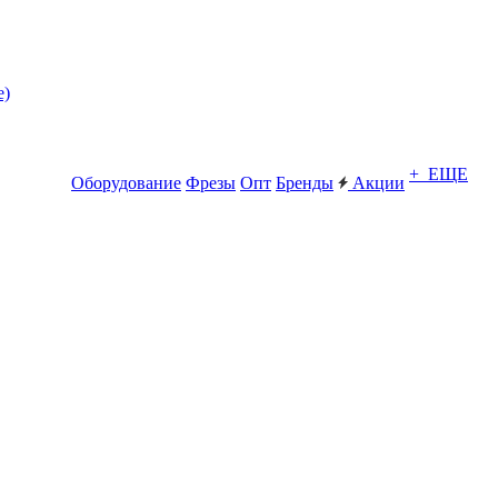
е)
+ ЕЩЕ
Оборудование
Фрезы
Опт
Бренды
Акции