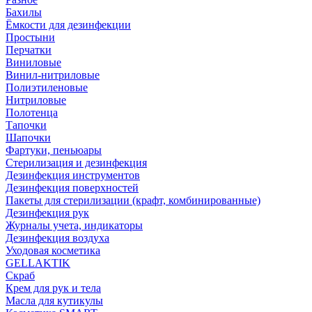
Бахилы
Ёмкости для дезинфекции
Простыни
Перчатки
Виниловые
Винил-нитриловые
Полиэтиленовые
Нитриловые
Полотенца
Тапочки
Шапочки
Фартуки, пеньюары
Стерилизация и дезинфекция
Дезинфекция инструментов
Дезинфекция поверхностей
Пакеты для стерилизации (крафт, комбинированные)
Дезинфекция рук
Журналы учета, индикаторы
Дезинфекция воздуха
Уходовая косметика
GELLAKTIK
Скраб
Крем для рук и тела
Масла для кутикулы