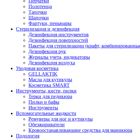
Перчатки
Полотенца
Тапочки
Шапочки
Фартуки, пеньюары
Стерилизация и дезинфекция
Дезинфекция инструментов
Дезинфекция поверхностей
Пакеты для стерилизации (крафт, комбинированны
Дезинфекция рук
Журналы учета, индикаторы
Дезинфекция воздуха
Уходовая косметика
GELLAKTIK
Масла для кутикулы
Косметика SMART
Инструменты, кисти, пилки
Терки для педикюра
Пилки и бафы
Инструменты
Вспомогательные жидкости
Ремуверы для ног и кутикулы
Обезжириватели
Кровоостанавливающие средства для маникюра
Подология