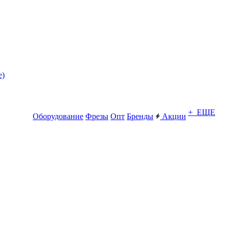
е)
+ ЕЩЕ
Оборудование
Фрезы
Опт
Бренды
Акции