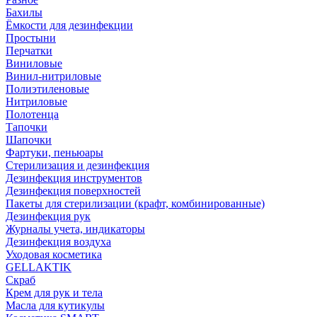
Бахилы
Ёмкости для дезинфекции
Простыни
Перчатки
Виниловые
Винил-нитриловые
Полиэтиленовые
Нитриловые
Полотенца
Тапочки
Шапочки
Фартуки, пеньюары
Стерилизация и дезинфекция
Дезинфекция инструментов
Дезинфекция поверхностей
Пакеты для стерилизации (крафт, комбинированные)
Дезинфекция рук
Журналы учета, индикаторы
Дезинфекция воздуха
Уходовая косметика
GELLAKTIK
Скраб
Крем для рук и тела
Масла для кутикулы