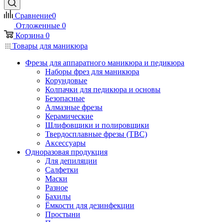
Сравнение
0
Отложенные
0
Корзина
0
Товары для маникюра
Фрезы для аппаратного маникюра и педикюра
Наборы фрез для маникюра
Корундовые
Колпачки для педикюра и основы
Безопасные
Алмазные фрезы
Керамические
Шлифовщики и полировщики
Твердосплавные фрезы (ТВС)
Аксессуары
Одноразовая продукция
Для депиляции
Салфетки
Маски
Разное
Бахилы
Ёмкости для дезинфекции
Простыни