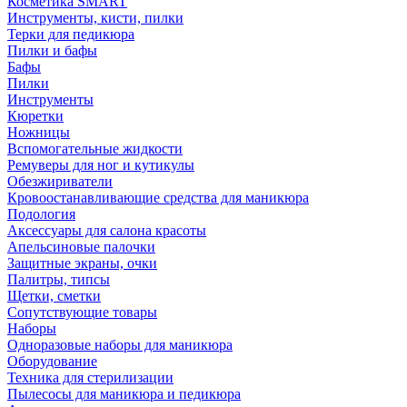
Косметика SMART
Инструменты, кисти, пилки
Терки для педикюра
Пилки и бафы
Бафы
Пилки
Инструменты
Кюретки
Ножницы
Вспомогательные жидкости
Ремуверы для ног и кутикулы
Обезжириватели
Кровоостанавливающие средства для маникюра
Подология
Аксессуары для салона красоты
Апельсиновые палочки
Защитные экраны, очки
Палитры, типсы
Щетки, сметки
Сопутствующие товары
Наборы
Одноразовые наборы для маникюра
Оборудование
Техника для стерилизации
Пылесосы для маникюра и педикюра