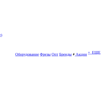
е)
+ ЕЩЕ
Оборудование
Фрезы
Опт
Бренды
Акции