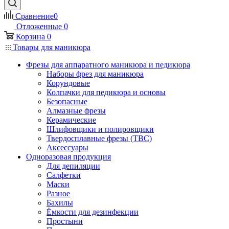
Сравнение
0
Отложенные
0
Корзина
0
Товары для маникюра
Фрезы для аппаратного маникюра и педикюра
Наборы фрез для маникюра
Корундовые
Колпачки для педикюра и основы
Безопасные
Алмазные фрезы
Керамические
Шлифовщики и полировщики
Твердосплавные фрезы (ТВС)
Аксессуары
Одноразовая продукция
Для депиляции
Салфетки
Маски
Разное
Бахилы
Ёмкости для дезинфекции
Простыни