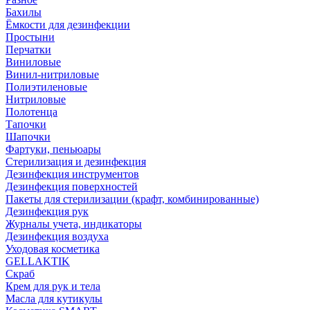
Бахилы
Ёмкости для дезинфекции
Простыни
Перчатки
Виниловые
Винил-нитриловые
Полиэтиленовые
Нитриловые
Полотенца
Тапочки
Шапочки
Фартуки, пеньюары
Стерилизация и дезинфекция
Дезинфекция инструментов
Дезинфекция поверхностей
Пакеты для стерилизации (крафт, комбинированные)
Дезинфекция рук
Журналы учета, индикаторы
Дезинфекция воздуха
Уходовая косметика
GELLAKTIK
Скраб
Крем для рук и тела
Масла для кутикулы