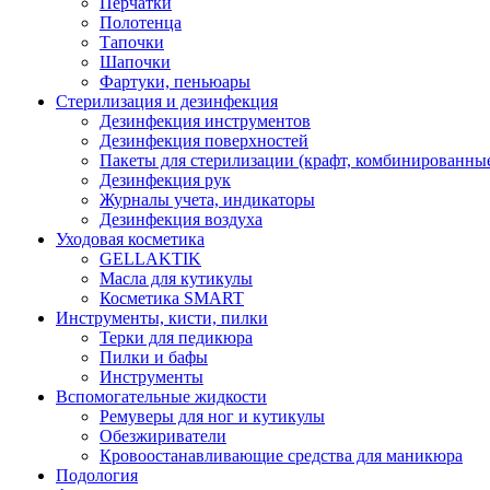
Перчатки
Полотенца
Тапочки
Шапочки
Фартуки, пеньюары
Стерилизация и дезинфекция
Дезинфекция инструментов
Дезинфекция поверхностей
Пакеты для стерилизации (крафт, комбинированны
Дезинфекция рук
Журналы учета, индикаторы
Дезинфекция воздуха
Уходовая косметика
GELLAKTIK
Масла для кутикулы
Косметика SMART
Инструменты, кисти, пилки
Терки для педикюра
Пилки и бафы
Инструменты
Вспомогательные жидкости
Ремуверы для ног и кутикулы
Обезжириватели
Кровоостанавливающие средства для маникюра
Подология