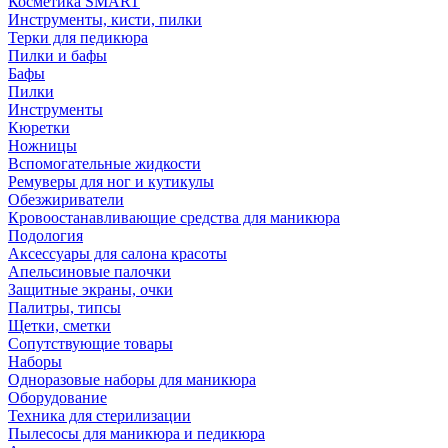
Косметика SMART
Инструменты, кисти, пилки
Терки для педикюра
Пилки и бафы
Бафы
Пилки
Инструменты
Кюретки
Ножницы
Вспомогательные жидкости
Ремуверы для ног и кутикулы
Обезжириватели
Кровоостанавливающие средства для маникюра
Подология
Аксессуары для салона красоты
Апельсиновые палочки
Защитные экраны, очки
Палитры, типсы
Щетки, сметки
Сопутствующие товары
Наборы
Одноразовые наборы для маникюра
Оборудование
Техника для стерилизации
Пылесосы для маникюра и педикюра