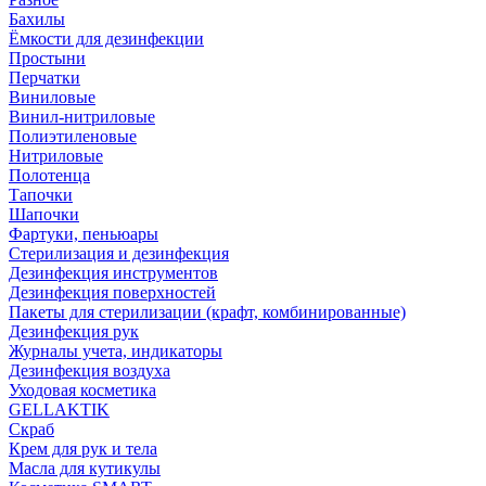
Бахилы
Ёмкости для дезинфекции
Простыни
Перчатки
Виниловые
Винил-нитриловые
Полиэтиленовые
Нитриловые
Полотенца
Тапочки
Шапочки
Фартуки, пеньюары
Стерилизация и дезинфекция
Дезинфекция инструментов
Дезинфекция поверхностей
Пакеты для стерилизации (крафт, комбинированные)
Дезинфекция рук
Журналы учета, индикаторы
Дезинфекция воздуха
Уходовая косметика
GELLAKTIK
Скраб
Крем для рук и тела
Масла для кутикулы