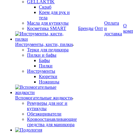
GELLAKTIK
Скраб
Крем для рук и
тела
Масла для кутикулы
Оплата
О
Косметика SMART
Бренды
Опт
и
ком
доставка
Инструменты, кисти, пилки
Терки для педикюра
Пилки и бафы
Бафы
Пилки
Инструменты
Кюретки
Ножницы
Вспомогательные жидкости
Ремуверы для ног и
кутикулы
Обезжириватели
Кровоостанавливающие
средства для маникюра