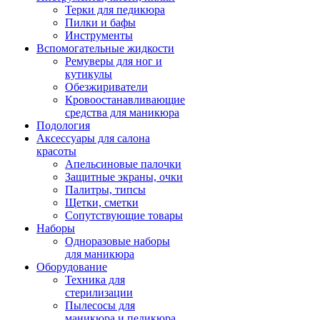
Терки для педикюра
Пилки и бафы
Инструменты
Вспомогательные жидкости
Ремуверы для ног и
кутикулы
Обезжириватели
Кровоостанавливающие
средства для маникюра
Подология
Аксессуары для салона
красоты
Апельсиновые палочки
Защитные экраны, очки
Палитры, типсы
Щетки, сметки
Сопутствующие товары
Наборы
Одноразовые наборы
для маникюра
Оборудование
Техника для
стерилизации
Пылесосы для
маникюра и педикюра