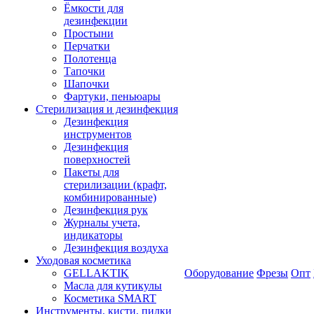
Ёмкости для
дезинфекции
Простыни
Перчатки
Полотенца
Тапочки
Шапочки
Фартуки, пеньюары
Стерилизация и дезинфекция
Дезинфекция
инструментов
Дезинфекция
поверхностей
Пакеты для
стерилизации (крафт,
комбинированные)
Дезинфекция рук
Журналы учета,
индикаторы
Дезинфекция воздуха
Уходовая косметика
GELLAKTIK
Оборудование
Фрезы
Опт
Масла для кутикулы
Косметика SMART
Инструменты, кисти, пилки