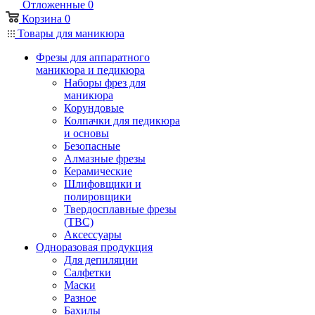
Отложенные
0
Корзина
0
Товары для маникюра
Фрезы для аппаратного
маникюра и педикюра
Наборы фрез для
маникюра
Корундовые
Колпачки для педикюра
и основы
Безопасные
Алмазные фрезы
Керамические
Шлифовщики и
полировщики
Твердосплавные фрезы
(ТВС)
Аксессуары
Одноразовая продукция
Для депиляции
Салфетки
Маски
Разное
Бахилы