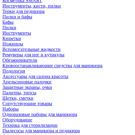
Косметика SMART
Инструменты, кисти, пилки
Терки для педикюра
Пилки и бафы
Бафы
Пилки
Инструменты
Кюретки
Ножницы
Вспомогательные жидкости
Ремуверы для ног и кутикулы
Обезжириватели
Кровоостанавливающие средства для маникюра
Подология
Аксессуары для салона красоты
Апельсиновые палочки
Защитные экраны, очки
Палитры, типсы
Щетки, сметки
Сопутствующие товары
Наборы
Одноразовые наборы для маникюра
Оборудование
Техника для стерилизации
Пылесосы для маникюра и педикюра