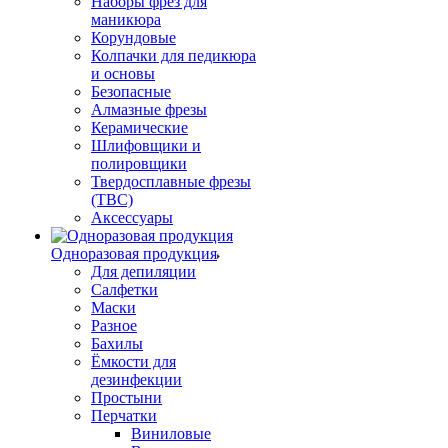
Наборы фрез для
маникюра
Корундовые
Колпачки для педикюра
и основы
Безопасные
Алмазные фрезы
Керамические
Шлифовщики и
полировщики
Твердосплавные фрезы
(ТВС)
Аксессуары
Одноразовая продукция
Для депиляции
Салфетки
Маски
Разное
Бахилы
Ёмкости для
дезинфекции
Простыни
Перчатки
Виниловые