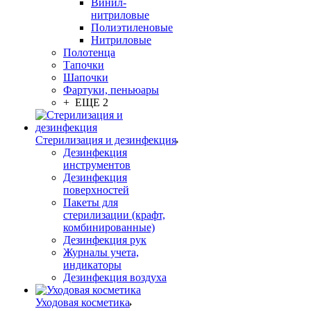
Винил-
нитриловые
Полиэтиленовые
Нитриловые
Полотенца
Тапочки
Шапочки
Фартуки, пеньюары
+ ЕЩЕ 2
Стерилизация и дезинфекция
Дезинфекция
инструментов
Дезинфекция
поверхностей
Пакеты для
стерилизации (крафт,
комбинированные)
Дезинфекция рук
Журналы учета,
индикаторы
Дезинфекция воздуха
Уходовая косметика