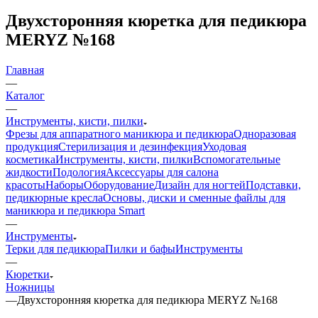
Двухсторонняя кюретка для педикюра
MERYZ №168
Главная
—
Каталог
—
Инструменты, кисти, пилки
Фрезы для аппаратного маникюра и педикюра
Одноразовая
продукция
Стерилизация и дезинфекция
Уходовая
косметика
Инструменты, кисти, пилки
Вспомогательные
жидкости
Подология
Аксессуары для салона
красоты
Наборы
Оборудование
Дизайн для ногтей
Подставки,
педикюрные кресла
Основы, диски и сменные файлы для
маникюра и педикюра Smart
—
Инструменты
Терки для педикюра
Пилки и бафы
Инструменты
—
Кюретки
Ножницы
—
Двухсторонняя кюретка для педикюра MERYZ №168