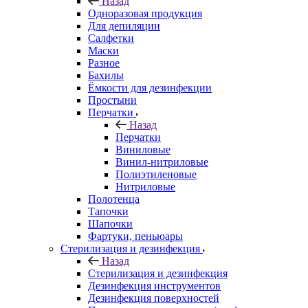
Назад
Одноразовая продукция
Для депиляции
Салфетки
Маски
Разное
Бахилы
Ёмкости для дезинфекции
Простыни
Перчатки
Назад
Перчатки
Виниловые
Винил-нитриловые
Полиэтиленовые
Нитриловые
Полотенца
Тапочки
Шапочки
Фартуки, пеньюары
Стерилизация и дезинфекция
Назад
Стерилизация и дезинфекция
Дезинфекция инструментов
Дезинфекция поверхностей