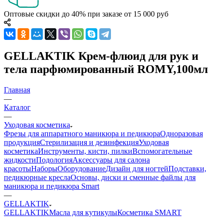
Оптовые скидки до 40% при заказе от 15 000 руб
GELLAKTIK Крем-флюид для рук и
тела парфюмированный ROMY,100мл
Главная
—
Каталог
—
Уходовая косметика
Фрезы для аппаратного маникюра и педикюра
Одноразовая
продукция
Стерилизация и дезинфекция
Уходовая
косметика
Инструменты, кисти, пилки
Вспомогательные
жидкости
Подология
Аксессуары для салона
красоты
Наборы
Оборудование
Дизайн для ногтей
Подставки,
педикюрные кресла
Основы, диски и сменные файлы для
маникюра и педикюра Smart
—
GELLAKTIK
GELLAKTIK
Масла для кутикулы
Косметика SMART