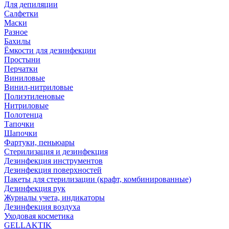
Для депиляции
Салфетки
Маски
Разное
Бахилы
Ёмкости для дезинфекции
Простыни
Перчатки
Виниловые
Винил-нитриловые
Полиэтиленовые
Нитриловые
Полотенца
Тапочки
Шапочки
Фартуки, пеньюары
Стерилизация и дезинфекция
Дезинфекция инструментов
Дезинфекция поверхностей
Пакеты для стерилизации (крафт, комбинированные)
Дезинфекция рук
Журналы учета, индикаторы
Дезинфекция воздуха
Уходовая косметика
GELLAKTIK