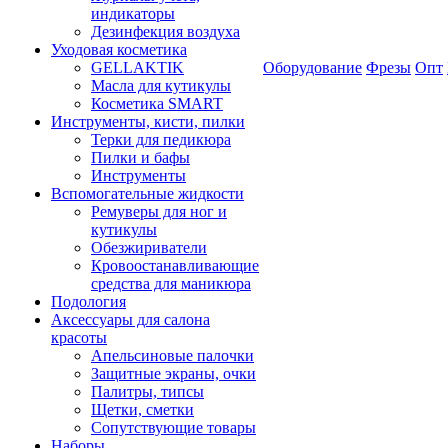
индикаторы
Дезинфекция воздуха
Уходовая косметика
GELLAKTIK
Оборудование
Фрезы
Опт
Масла для кутикулы
Косметика SMART
Инструменты, кисти, пилки
Терки для педикюра
Пилки и бафы
Инструменты
Вспомогательные жидкости
Ремуверы для ног и
кутикулы
Обезжириватели
Кровоостанавливающие
средства для маникюра
Подология
Аксессуары для салона
красоты
Апельсиновые палочки
Защитные экраны, очки
Палитры, типсы
Щетки, сметки
Сопутствующие товары
Наборы