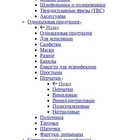
Шлифовщики и полировщики
Твердосплавные фрезы (ТВС)
Аксессуары
Одноразовая продукция
Назад
Одноразовая продукция
Для депиляции
Салфетки
Маски
Разное
Бахилы
Ёмкости для дезинфекции
Простыни
Перчатки
Назад
Перчатки
Виниловые
Винил-нитриловые
Полиэтиленовые
Нитриловые
Полотенца
Тапочки
Шапочки
Фартуки, пеньюары
Стерилизация и дезинфекция