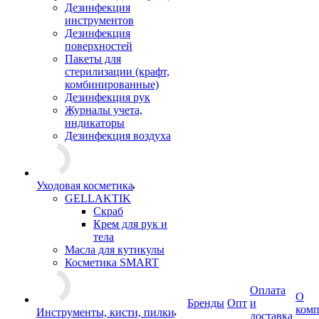
Дезинфекция
инструментов
Дезинфекция
поверхностей
Пакеты для
стерилизации (крафт,
комбинированные)
Дезинфекция рук
Журналы учета,
индикаторы
Дезинфекция воздуха
Уходовая косметика
GELLAKTIK
Скраб
Крем для рук и
тела
Масла для кутикулы
Косметика SMART
Оплата
О
Бренды
Опт
и
ком
Инструменты, кисти, пилки
доставка