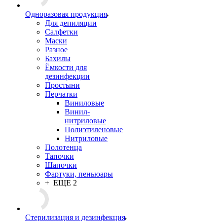
Одноразовая продукция
Для депиляции
Салфетки
Маски
Разное
Бахилы
Ёмкости для
дезинфекции
Простыни
Перчатки
Виниловые
Винил-
нитриловые
Полиэтиленовые
Нитриловые
Полотенца
Тапочки
Шапочки
Фартуки, пеньюары
+ ЕЩЕ 2
Стерилизация и дезинфекция