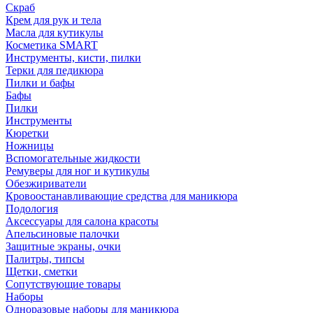
Скраб
Крем для рук и тела
Масла для кутикулы
Косметика SMART
Инструменты, кисти, пилки
Терки для педикюра
Пилки и бафы
Бафы
Пилки
Инструменты
Кюретки
Ножницы
Вспомогательные жидкости
Ремуверы для ног и кутикулы
Обезжириватели
Кровоостанавливающие средства для маникюра
Подология
Аксессуары для салона красоты
Апельсиновые палочки
Защитные экраны, очки
Палитры, типсы
Щетки, сметки
Сопутствующие товары
Наборы
Одноразовые наборы для маникюра