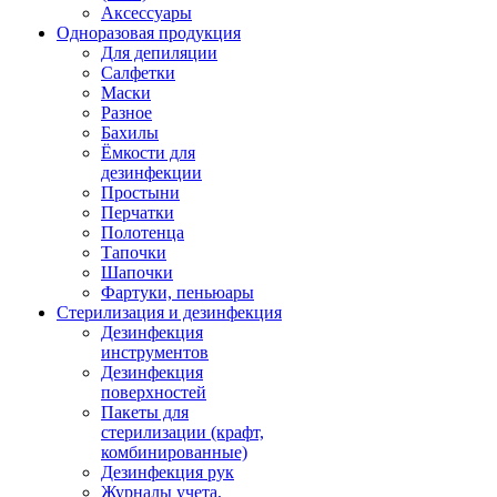
Аксессуары
Одноразовая продукция
Для депиляции
Салфетки
Маски
Разное
Бахилы
Ёмкости для
дезинфекции
Простыни
Перчатки
Полотенца
Тапочки
Шапочки
Фартуки, пеньюары
Стерилизация и дезинфекция
Дезинфекция
инструментов
Дезинфекция
поверхностей
Пакеты для
стерилизации (крафт,
комбинированные)
Дезинфекция рук
Журналы учета,