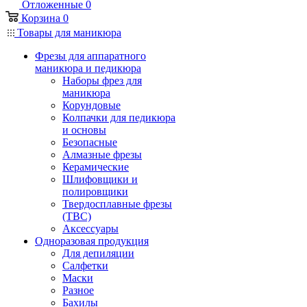
Отложенные
0
Корзина
0
Товары для маникюра
Фрезы для аппаратного
маникюра и педикюра
Наборы фрез для
маникюра
Корундовые
Колпачки для педикюра
и основы
Безопасные
Алмазные фрезы
Керамические
Шлифовщики и
полировщики
Твердосплавные фрезы
(ТВС)
Аксессуары
Одноразовая продукция
Для депиляции
Салфетки
Маски
Разное
Бахилы