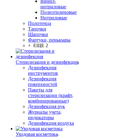
Винил-
нитриловые
Полиэтиленовые
Нитриловые
Полотенца
Тапочки
Шапочки
Фартуки, пеньюары
+ ЕЩЕ 2
Стерилизация и дезинфекция
Дезинфекция
инструментов
Дезинфекция
поверхностей
Пакеты для
стерилизации (крафт,
комбинированные)
Дезинфекция рук
Журналы учета,
индикаторы
Дезинфекция воздуха
Уходовая косметика