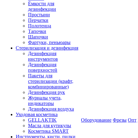
Ёмкости для
дезинфекции
Простыни
Перчатки
Полотенца
Тапочки
Шапочки
Фартуки, пеньюары
Стерилизация и дезинфекция
Дезинфекция
инструментов
Дезинфекция
поверхностей
Пакеты для
стерилизации (крафт,
комбинированные)
Дезинфекция рук
Журналы учета,
индикаторы
Дезинфекция воздуха
Уходовая косметика
GELLAKTIK
Оборудование
Фрезы
Опт
Масла для кутикулы
Косметика SMART
Инструменты, кисти, пилки