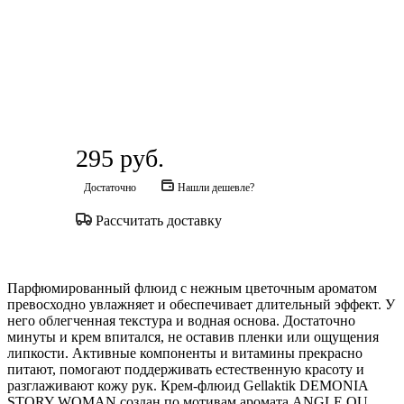
295
руб.
Достаточно
Нашли дешевле?
Рассчитать доставку
Парфюмированный флюид с нежным цветочным ароматом
превосходно увлажняет и обеспечивает длительный эффект. У
него облегченная текстура и водная основа. Достаточно
минуты и крем впитался, не оставив пленки или ощущения
липкости. Активные компоненты и витамины прекрасно
питают, помогают поддерживать естественную красоту и
разглаживают кожу рук. Крем-флюид Gellaktik DEMONIA
STORY WOMAN создан по мотивам аромата ANGLE OU