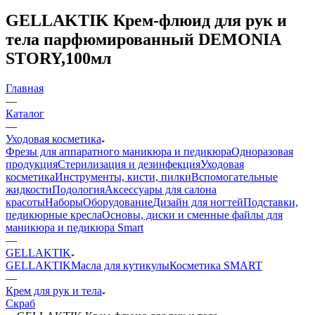
GELLAKTIK Крем-флюид для рук и
тела парфюмированный DEMONIA
STORY,100мл
Главная
—
Каталог
—
Уходовая косметика
Фрезы для аппаратного маникюра и педикюра
Одноразовая
продукция
Стерилизация и дезинфекция
Уходовая
косметика
Инструменты, кисти, пилки
Вспомогательные
жидкости
Подология
Аксессуары для салона
красоты
Наборы
Оборудование
Дизайн для ногтей
Подставки,
педикюрные кресла
Основы, диски и сменные файлы для
маникюра и педикюра Smart
—
GELLAKTIK
GELLAKTIK
Масла для кутикулы
Косметика SMART
—
Крем для рук и тела
Скраб