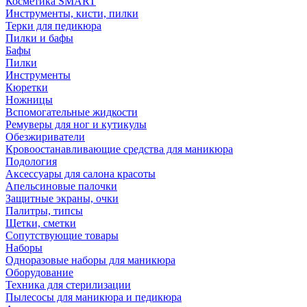
Косметика SMART
Инструменты, кисти, пилки
Терки для педикюра
Пилки и бафы
Бафы
Пилки
Инструменты
Кюретки
Ножницы
Вспомогательные жидкости
Ремуверы для ног и кутикулы
Обезжириватели
Кровоостанавливающие средства для маникюра
Подология
Аксессуары для салона красоты
Апельсиновые палочки
Защитные экраны, очки
Палитры, типсы
Щетки, сметки
Сопутствующие товары
Наборы
Одноразовые наборы для маникюра
Оборудование
Техника для стерилизации
Пылесосы для маникюра и педикюра