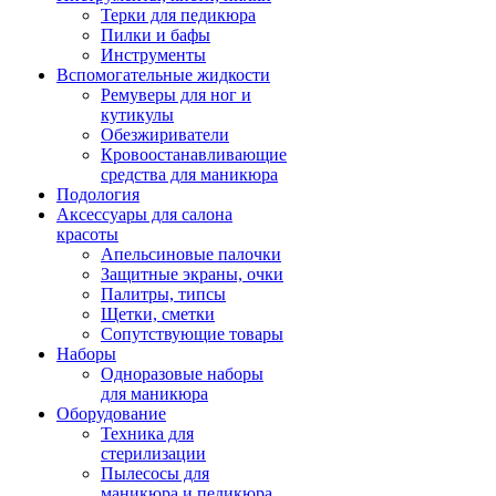
Терки для педикюра
Пилки и бафы
Инструменты
Вспомогательные жидкости
Ремуверы для ног и
кутикулы
Обезжириватели
Кровоостанавливающие
средства для маникюра
Подология
Аксессуары для салона
красоты
Апельсиновые палочки
Защитные экраны, очки
Палитры, типсы
Щетки, сметки
Сопутствующие товары
Наборы
Одноразовые наборы
для маникюра
Оборудование
Техника для
стерилизации
Пылесосы для
маникюра и педикюра