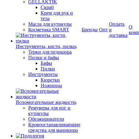
GELLAKTIK
Скраб
Крем для рук и
тела
Масла для кутикулы
Оплата
О
Косметика SMART
Бренды
Опт
и
ком
доставка
Инструменты, кисти, пилки
Терки для педикюра
Пилки и бафы
Бафы
Пилки
Инструменты
Кюретки
Ножницы
Вспомогательные жидкости
Ремуверы для ног и
кутикулы
Обезжириватели
Кровоостанавливающие
средства для маникюра