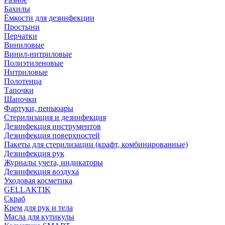
Бахилы
Ёмкости для дезинфекции
Простыни
Перчатки
Виниловые
Винил-нитриловые
Полиэтиленовые
Нитриловые
Полотенца
Тапочки
Шапочки
Фартуки, пеньюары
Стерилизация и дезинфекция
Дезинфекция инструментов
Дезинфекция поверхностей
Пакеты для стерилизации (крафт, комбинированные)
Дезинфекция рук
Журналы учета, индикаторы
Дезинфекция воздуха
Уходовая косметика
GELLAKTIK
Скраб
Крем для рук и тела
Масла для кутикулы