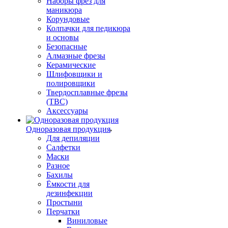
Наборы фрез для
маникюра
Корундовые
Колпачки для педикюра
и основы
Безопасные
Алмазные фрезы
Керамические
Шлифовщики и
полировщики
Твердосплавные фрезы
(ТВС)
Аксессуары
Одноразовая продукция
Для депиляции
Салфетки
Маски
Разное
Бахилы
Ёмкости для
дезинфекции
Простыни
Перчатки
Виниловые