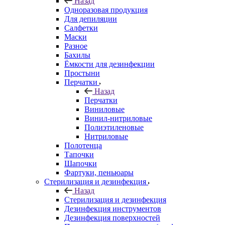
Назад
Одноразовая продукция
Для депиляции
Салфетки
Маски
Разное
Бахилы
Ёмкости для дезинфекции
Простыни
Перчатки
Назад
Перчатки
Виниловые
Винил-нитриловые
Полиэтиленовые
Нитриловые
Полотенца
Тапочки
Шапочки
Фартуки, пеньюары
Стерилизация и дезинфекция
Назад
Стерилизация и дезинфекция
Дезинфекция инструментов
Дезинфекция поверхностей