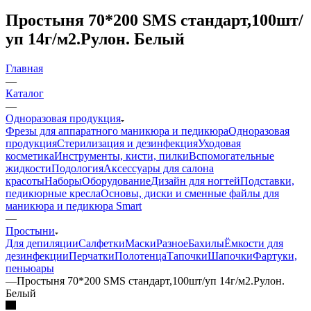
Простыня 70*200 SMS стандарт,100шт/
уп 14г/м2.Рулон. Белый
Главная
—
Каталог
—
Одноразовая продукция
Фрезы для аппаратного маникюра и педикюра
Одноразовая
продукция
Стерилизация и дезинфекция
Уходовая
косметика
Инструменты, кисти, пилки
Вспомогательные
жидкости
Подология
Аксессуары для салона
красоты
Наборы
Оборудование
Дизайн для ногтей
Подставки,
педикюрные кресла
Основы, диски и сменные файлы для
маникюра и педикюра Smart
—
Простыни
Для депиляции
Салфетки
Маски
Разное
Бахилы
Ёмкости для
дезинфекции
Перчатки
Полотенца
Тапочки
Шапочки
Фартуки,
пеньюары
—
Простыня 70*200 SMS стандарт,100шт/уп 14г/м2.Рулон.
Белый