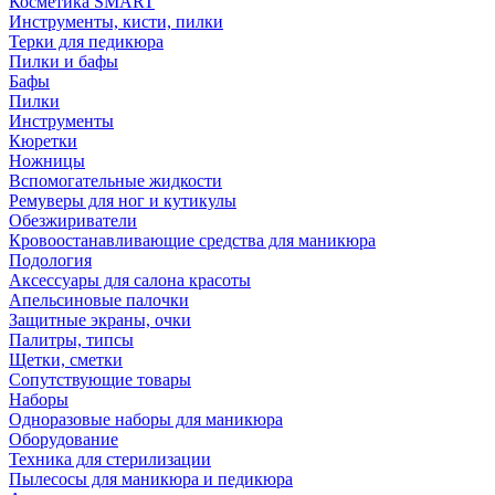
Косметика SMART
Инструменты, кисти, пилки
Терки для педикюра
Пилки и бафы
Бафы
Пилки
Инструменты
Кюретки
Ножницы
Вспомогательные жидкости
Ремуверы для ног и кутикулы
Обезжириватели
Кровоостанавливающие средства для маникюра
Подология
Аксессуары для салона красоты
Апельсиновые палочки
Защитные экраны, очки
Палитры, типсы
Щетки, сметки
Сопутствующие товары
Наборы
Одноразовые наборы для маникюра
Оборудование
Техника для стерилизации
Пылесосы для маникюра и педикюра