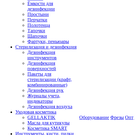
Ёмкости для
дезинфекции
Простыни
Перчатки
Полотенца
Тапочки
Шапочки
Фартуки, пеньюары
Стерилизация и дезинфекция
Дезинфекция
инструментов
Дезинфекция
поверхностей
Пакеты для
стерилизации (крафт,
комбинированные)
Дезинфекция рук
Журналы учета,
индикаторы
Дезинфекция воздуха
Уходовая косметика
GELLAKTIK
Оборудование
Фрезы
Опт
Масла для кутикулы
Косметика SMART
Инструменты, кисти, пилки