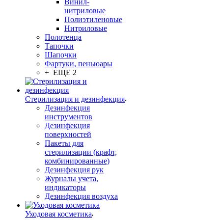
Винил-
нитриловые
Полиэтиленовые
Нитриловые
Полотенца
Тапочки
Шапочки
Фартуки, пеньюары
+ ЕЩЕ 2
Стерилизация и дезинфекция
Дезинфекция
инструментов
Дезинфекция
поверхностей
Пакеты для
стерилизации (крафт,
комбинированные)
Дезинфекция рук
Журналы учета,
индикаторы
Дезинфекция воздуха
Уходовая косметика