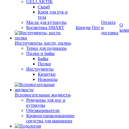
GELLAKTIK
Скраб
Крем для рук и
тела
Масла для кутикулы
Оплата
О
Косметика SMART
Бренды
Опт
и
ком
доставка
Инструменты, кисти, пилки
Терки для педикюра
Пилки и бафы
Бафы
Пилки
Инструменты
Кюретки
Ножницы
Вспомогательные жидкости
Ремуверы для ног и
кутикулы
Обезжириватели
Кровоостанавливающие
средства для маникюра