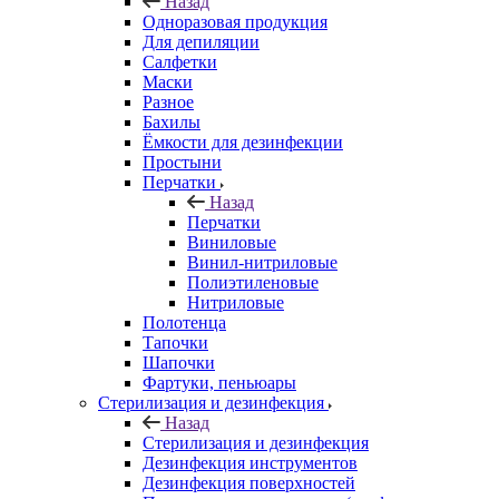
Назад
Одноразовая продукция
Для депиляции
Салфетки
Маски
Разное
Бахилы
Ёмкости для дезинфекции
Простыни
Перчатки
Назад
Перчатки
Виниловые
Винил-нитриловые
Полиэтиленовые
Нитриловые
Полотенца
Тапочки
Шапочки
Фартуки, пеньюары
Стерилизация и дезинфекция
Назад
Стерилизация и дезинфекция
Дезинфекция инструментов
Дезинфекция поверхностей