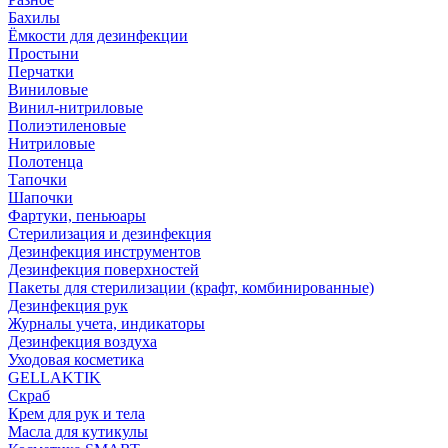
Бахилы
Ёмкости для дезинфекции
Простыни
Перчатки
Виниловые
Винил-нитриловые
Полиэтиленовые
Нитриловые
Полотенца
Тапочки
Шапочки
Фартуки, пеньюары
Стерилизация и дезинфекция
Дезинфекция инструментов
Дезинфекция поверхностей
Пакеты для стерилизации (крафт, комбинированные)
Дезинфекция рук
Журналы учета, индикаторы
Дезинфекция воздуха
Уходовая косметика
GELLAKTIK
Скраб
Крем для рук и тела
Масла для кутикулы