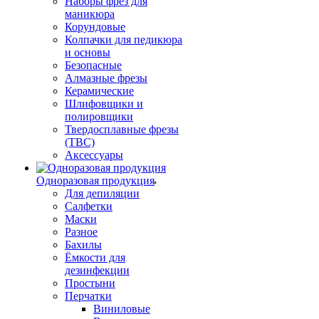
Наборы фрез для
маникюра
Корундовые
Колпачки для педикюра
и основы
Безопасные
Алмазные фрезы
Керамические
Шлифовщики и
полировщики
Твердосплавные фрезы
(ТВС)
Аксессуары
Одноразовая продукция
Для депиляции
Салфетки
Маски
Разное
Бахилы
Ёмкости для
дезинфекции
Простыни
Перчатки
Виниловые