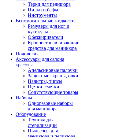
Терки для педикюра
Пилки и бафы
Инструменты
Вспомогательные жидкости
Ремуверы для ног и
кутикулы
Обезжириватели
Кровоостанавливающие
средства для маникюра
Подология
Аксессуары для салона
красоты
Апельсиновые палочки
Защитные экраны, очки
Палитры, типсы
Щетки, сметки
Сопутствующие товары
Наборы
Одноразовые наборы
для маникюра
Оборудование
Техника для
стерилизации
Пылесосы для
маникюра и педикюра