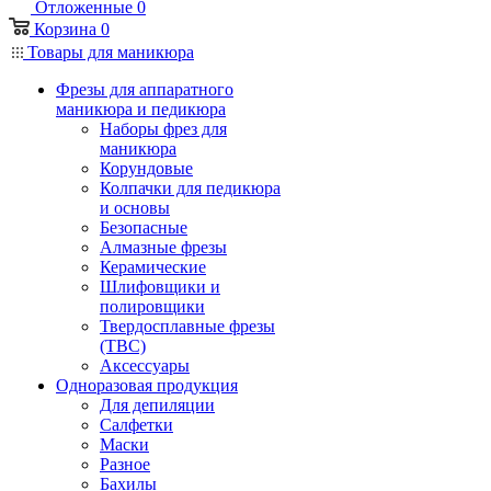
Отложенные
0
Корзина
0
Товары для маникюра
Фрезы для аппаратного
маникюра и педикюра
Наборы фрез для
маникюра
Корундовые
Колпачки для педикюра
и основы
Безопасные
Алмазные фрезы
Керамические
Шлифовщики и
полировщики
Твердосплавные фрезы
(ТВС)
Аксессуары
Одноразовая продукция
Для депиляции
Салфетки
Маски
Разное
Бахилы