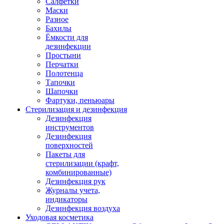
Салфетки
Маски
Разное
Бахилы
Ёмкости для
дезинфекции
Простыни
Перчатки
Полотенца
Тапочки
Шапочки
Фартуки, пеньюары
Стерилизация и дезинфекция
Дезинфекция
инструментов
Дезинфекция
поверхностей
Пакеты для
стерилизации (крафт,
комбинированные)
Дезинфекция рук
Журналы учета,
индикаторы
Дезинфекция воздуха
Уходовая косметика