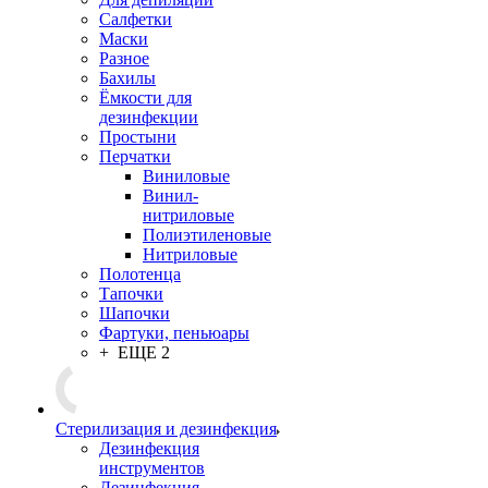
Салфетки
Маски
Разное
Бахилы
Ёмкости для
дезинфекции
Простыни
Перчатки
Виниловые
Винил-
нитриловые
Полиэтиленовые
Нитриловые
Полотенца
Тапочки
Шапочки
Фартуки, пеньюары
+ ЕЩЕ 2
Стерилизация и дезинфекция
Дезинфекция
инструментов
Дезинфекция