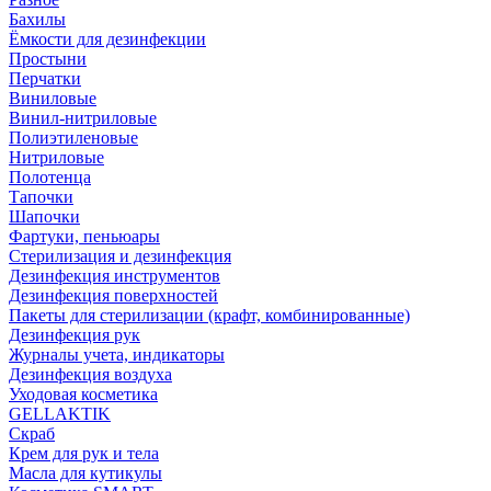
Бахилы
Ёмкости для дезинфекции
Простыни
Перчатки
Виниловые
Винил-нитриловые
Полиэтиленовые
Нитриловые
Полотенца
Тапочки
Шапочки
Фартуки, пеньюары
Стерилизация и дезинфекция
Дезинфекция инструментов
Дезинфекция поверхностей
Пакеты для стерилизации (крафт, комбинированные)
Дезинфекция рук
Журналы учета, индикаторы
Дезинфекция воздуха
Уходовая косметика
GELLAKTIK
Скраб
Крем для рук и тела
Масла для кутикулы