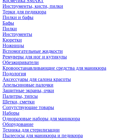
Косметика SMART
Инструменты, кисти, пилки
Терки для педикюра
Пилки и бафы
Бафы
Пилки
Инструменты
Кюретки
Ножницы
Вспомогательные жидкости
Ремуверы для ног и кутикулы
Обезжириватели
Кровоостанавливающие средства для маникюра
Подология
Аксессуары для салона красоты
Апельсиновые палочки
Защитные экраны, очки
Палитры, типсы
Щетки, сметки
Сопутствующие товары
Наборы
Одноразовые наборы для маникюра
Оборудование
Техника для стерилизации
Пылесосы для маникюра и педикюра