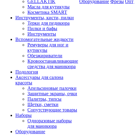
GELLAKTIK
Оборудование
Фрезы
Опт
Масла для кутикулы
Косметика SMART
Инструменты, кисти, пилки
Терки для педикюра
Пилки и бафы
Инструменты
Вспомогательные жидкости
Ремуверы для ног и
кутикулы
Обезжириватели
Кровоостанавливающие
средства для маникюра
Подология
Аксессуары для салона
красоты
Апельсиновые палочки
Защитные экраны, очки
Палитры, типсы
Щетки, сметки
Сопутствующие товары
Наборы
Одноразовые наборы
для маникюра
Оборудование