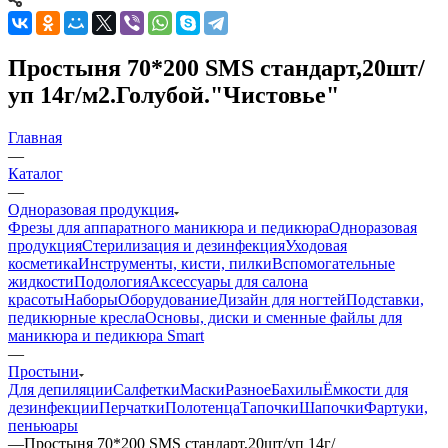
Простыня 70*200 SMS стандарт,20шт/
уп 14г/м2.Голубой."Чистовье"
Главная
—
Каталог
—
Одноразовая продукция
Фрезы для аппаратного маникюра и педикюра
Одноразовая
продукция
Стерилизация и дезинфекция
Уходовая
косметика
Инструменты, кисти, пилки
Вспомогательные
жидкости
Подология
Аксессуары для салона
красоты
Наборы
Оборудование
Дизайн для ногтей
Подставки,
педикюрные кресла
Основы, диски и сменные файлы для
маникюра и педикюра Smart
—
Простыни
Для депиляции
Салфетки
Маски
Разное
Бахилы
Ёмкости для
дезинфекции
Перчатки
Полотенца
Тапочки
Шапочки
Фартуки,
пеньюары
—
Простыня 70*200 SMS стандарт,20шт/уп 14г/