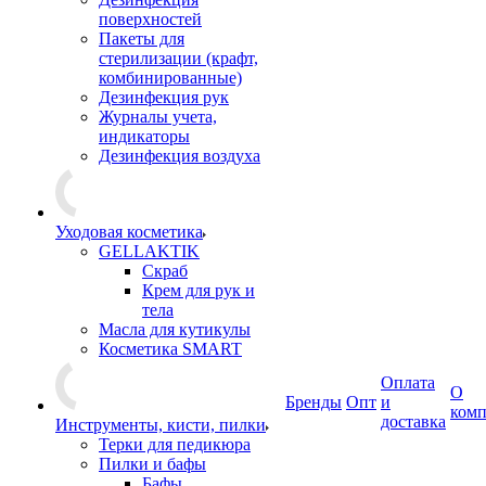
поверхностей
Пакеты для
стерилизации (крафт,
комбинированные)
Дезинфекция рук
Журналы учета,
индикаторы
Дезинфекция воздуха
Уходовая косметика
GELLAKTIK
Скраб
Крем для рук и
тела
Масла для кутикулы
Косметика SMART
Оплата
О
Бренды
Опт
и
ком
доставка
Инструменты, кисти, пилки
Терки для педикюра
Пилки и бафы
Бафы