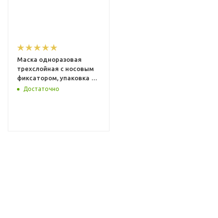
Маска одноразовая
трехслойная с носовым
фиксатором, упаковка 50
штук, бирюзовая
Достаточно