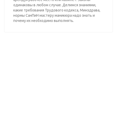
одинаковы в любом случае. Делимся знаниями,
какие требования Трудового кодекса, Минздрава,
нормы СанПиН мастеру маникюра надо знать и
почему их необходимо выполнять.
Узнайте оптовые цены на
нашу продукцию
ВЫБЕРИТЕ ПРАЙС-ЛИСТ
Оптовый прайс на smart продукцию
Оптовый прайс на фрезы