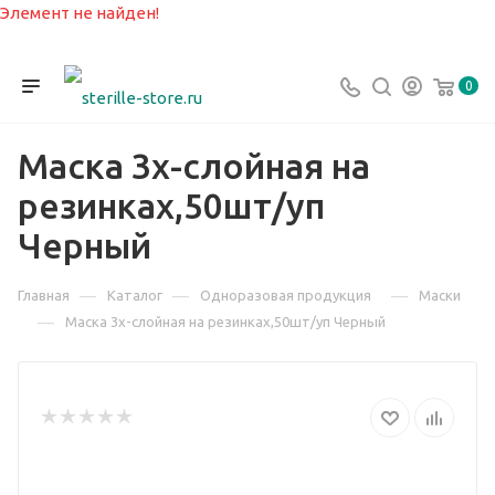
Элемент не найден!
0
Маска 3х-слойная на
резинках,50шт/уп
Черный
—
—
—
Главная
Каталог
Одноразовая продукция
Маски
—
Маска 3х-слойная на резинках,50шт/уп Черный