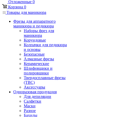
Отложенные
0
Корзина
0
Товары для маникюра
Фрезы для аппаратного
маникюра и педикюра
Наборы фрез для
маникюра
Корундовые
Колпачки для педикюра
и основы
Безопасные
Алмазные фрезы
Керамические
Шлифовщики и
полировщики
Твердосплавные фрезы
(ТВС)
Аксессуары
Одноразовая продукция
Для депиляции
Салфетки
Маски
Разное
Бахилы