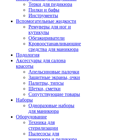
Терки для педикюра
Пилки и бафы
Инструменты
Вспомогательные жидкости
Ремуверы для ног и
кутикулы
Обезжириватели
Кровоостанавливающие
средства для маникюра
Подология
Аксессуары для салона
красоты
Апельсиновые палочки
Защитные экраны, очки
Палитры, типсы
Щетки, сметки
Сопутствующие товары
Наборы
Одноразовые наборы
для маникюра
Оборудование
Техника для
стерилизации
Пылесосы для
маникюра и педикюра