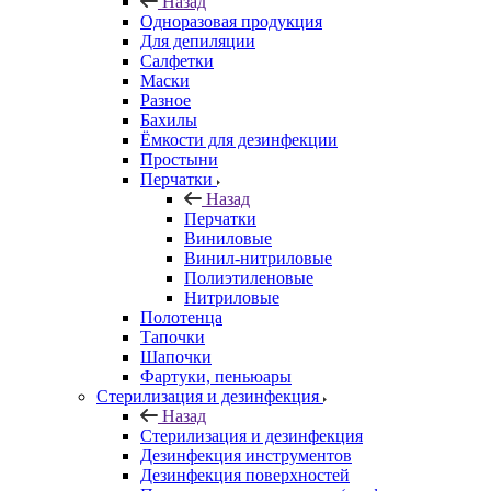
Назад
Одноразовая продукция
Для депиляции
Салфетки
Маски
Разное
Бахилы
Ёмкости для дезинфекции
Простыни
Перчатки
Назад
Перчатки
Виниловые
Винил-нитриловые
Полиэтиленовые
Нитриловые
Полотенца
Тапочки
Шапочки
Фартуки, пеньюары
Стерилизация и дезинфекция
Назад
Стерилизация и дезинфекция
Дезинфекция инструментов
Дезинфекция поверхностей