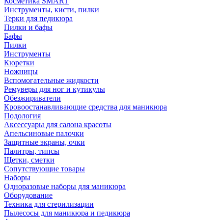
Косметика SMART
Инструменты, кисти, пилки
Терки для педикюра
Пилки и бафы
Бафы
Пилки
Инструменты
Кюретки
Ножницы
Вспомогательные жидкости
Ремуверы для ног и кутикулы
Обезжириватели
Кровоостанавливающие средства для маникюра
Подология
Аксессуары для салона красоты
Апельсиновые палочки
Защитные экраны, очки
Палитры, типсы
Щетки, сметки
Сопутствующие товары
Наборы
Одноразовые наборы для маникюра
Оборудование
Техника для стерилизации
Пылесосы для маникюра и педикюра