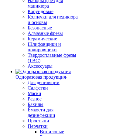
Наборы фрез для
маникюра
Корундовые
Колпачки для педикюра
и основы
Безопасные
Алмазные фрезы
Керамические
Шлифовщики и
полировщики
Твердосплавные фрезы
(ТВС)
Аксессуары
Одноразовая продукция
Для депиляции
Салфетки
Маски
Разное
Бахилы
Ёмкости для
дезинфекции
Простыни
Перчатки
Виниловые