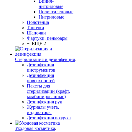
Винил-
нитриловые
Полиэтиленовые
Нитриловые
Полотенца
Тапочки
Шапочки
Фартуки, пеньюары
+ ЕЩЕ 2
Стерилизация и дезинфекция
Дезинфекция
инструментов
Дезинфекция
поверхностей
Пакеты для
стерилизации (крафт,
комбинированные)
Дезинфекция рук
Журналы учета,
индикаторы
Дезинфекция воздуха
Уходовая косметика