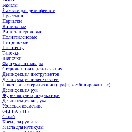
Бахилы
Ёмкости для дезинфекции
Простыни
Перчатки
Виниловые
Винил-нитриловые
Полиэтиленовые
Нитриловые
Полотенца
Тапочки
Шапочки
Фартуки, пеньюары
Стерилизация и дезинфекция
Дезинфекция инструментов
Дезинфекция поверхностей
Пакеты для стерилизации (крафт, комбинированные)
Дезинфекция рук
Журналы учета, индикаторы
Дезинфекция воздуха
Уходовая косметика
GELLAKTIK
Скраб
Крем для рук и тела
Масла для кутикулы