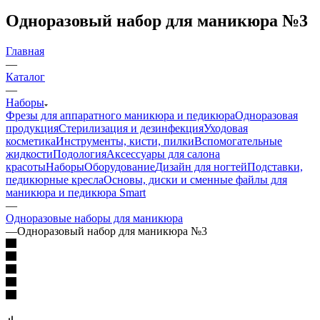
Одноразовый набор для маникюра №3
Главная
—
Каталог
—
Наборы
Фрезы для аппаратного маникюра и педикюра
Одноразовая
продукция
Стерилизация и дезинфекция
Уходовая
косметика
Инструменты, кисти, пилки
Вспомогательные
жидкости
Подология
Аксессуары для салона
красоты
Наборы
Оборудование
Дизайн для ногтей
Подставки,
педикюрные кресла
Основы, диски и сменные файлы для
маникюра и педикюра Smart
—
Одноразовые наборы для маникюра
—
Одноразовый набор для маникюра №3