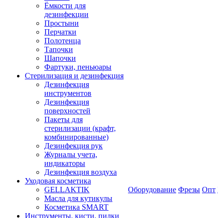
Ёмкости для
дезинфекции
Простыни
Перчатки
Полотенца
Тапочки
Шапочки
Фартуки, пеньюары
Стерилизация и дезинфекция
Дезинфекция
инструментов
Дезинфекция
поверхностей
Пакеты для
стерилизации (крафт,
комбинированные)
Дезинфекция рук
Журналы учета,
индикаторы
Дезинфекция воздуха
Уходовая косметика
GELLAKTIK
Оборудование
Фрезы
Опт
Масла для кутикулы
Косметика SMART
Инструменты, кисти, пилки