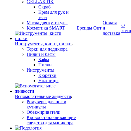
GELLAKTIK
Скраб
Крем для рук и
тела
Масла для кутикулы
Оплата
О
Косметика SMART
Бренды
Опт
и
ком
доставка
Инструменты, кисти, пилки
Терки для педикюра
Пилки и бафы
Бафы
Пилки
Инструменты
Кюретки
Ножницы
Вспомогательные жидкости
Ремуверы для ног и
кутикулы
Обезжириватели
Кровоостанавливающие
средства для маникюра