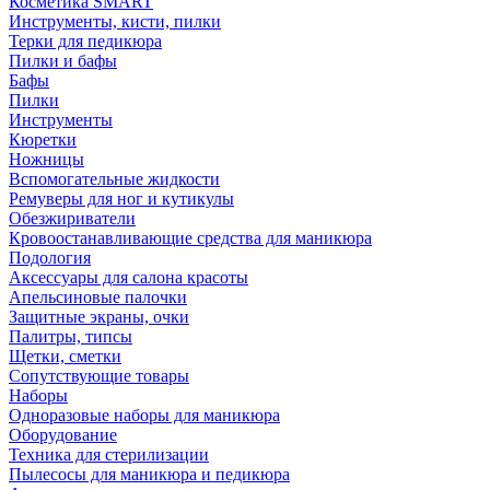
Косметика SMART
Инструменты, кисти, пилки
Терки для педикюра
Пилки и бафы
Бафы
Пилки
Инструменты
Кюретки
Ножницы
Вспомогательные жидкости
Ремуверы для ног и кутикулы
Обезжириватели
Кровоостанавливающие средства для маникюра
Подология
Аксессуары для салона красоты
Апельсиновые палочки
Защитные экраны, очки
Палитры, типсы
Щетки, сметки
Сопутствующие товары
Наборы
Одноразовые наборы для маникюра
Оборудование
Техника для стерилизации
Пылесосы для маникюра и педикюра