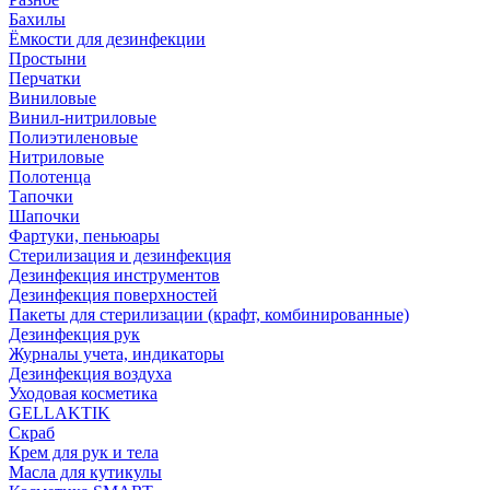
Бахилы
Ёмкости для дезинфекции
Простыни
Перчатки
Виниловые
Винил-нитриловые
Полиэтиленовые
Нитриловые
Полотенца
Тапочки
Шапочки
Фартуки, пеньюары
Стерилизация и дезинфекция
Дезинфекция инструментов
Дезинфекция поверхностей
Пакеты для стерилизации (крафт, комбинированные)
Дезинфекция рук
Журналы учета, индикаторы
Дезинфекция воздуха
Уходовая косметика
GELLAKTIK
Скраб
Крем для рук и тела
Масла для кутикулы