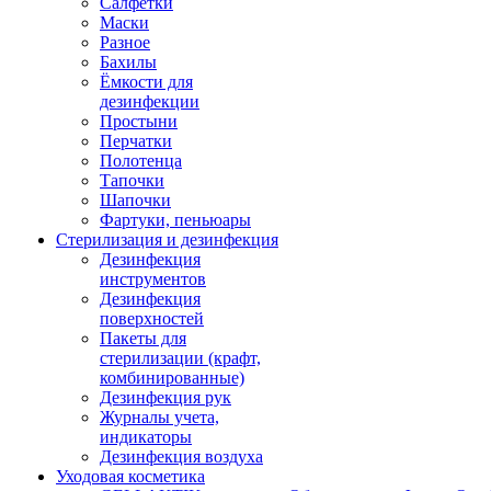
Салфетки
Маски
Разное
Бахилы
Ёмкости для
дезинфекции
Простыни
Перчатки
Полотенца
Тапочки
Шапочки
Фартуки, пеньюары
Стерилизация и дезинфекция
Дезинфекция
инструментов
Дезинфекция
поверхностей
Пакеты для
стерилизации (крафт,
комбинированные)
Дезинфекция рук
Журналы учета,
индикаторы
Дезинфекция воздуха
Уходовая косметика