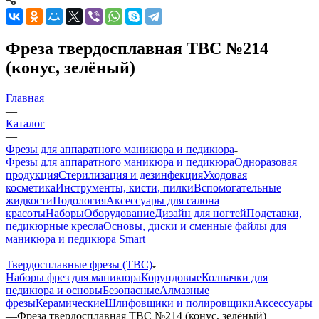
Фреза твердосплавная ТВС №214
(конус, зелёный)
Главная
—
Каталог
—
Фрезы для аппаратного маникюра и педикюра
Фрезы для аппаратного маникюра и педикюра
Одноразовая
продукция
Стерилизация и дезинфекция
Уходовая
косметика
Инструменты, кисти, пилки
Вспомогательные
жидкости
Подология
Аксессуары для салона
красоты
Наборы
Оборудование
Дизайн для ногтей
Подставки,
педикюрные кресла
Основы, диски и сменные файлы для
маникюра и педикюра Smart
—
Твердосплавные фрезы (ТВС)
Наборы фрез для маникюра
Корундовые
Колпачки для
педикюра и основы
Безопасные
Алмазные
фрезы
Керамические
Шлифовщики и полировщики
Аксессуары
—
Фреза твердосплавная ТВС №214 (конус, зелёный)