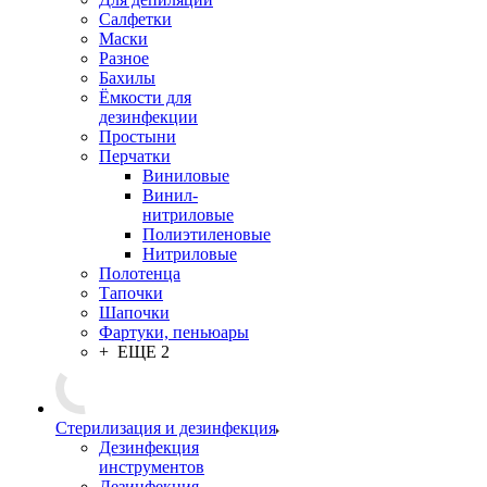
Салфетки
Маски
Разное
Бахилы
Ёмкости для
дезинфекции
Простыни
Перчатки
Виниловые
Винил-
нитриловые
Полиэтиленовые
Нитриловые
Полотенца
Тапочки
Шапочки
Фартуки, пеньюары
+ ЕЩЕ 2
Стерилизация и дезинфекция
Дезинфекция
инструментов
Дезинфекция