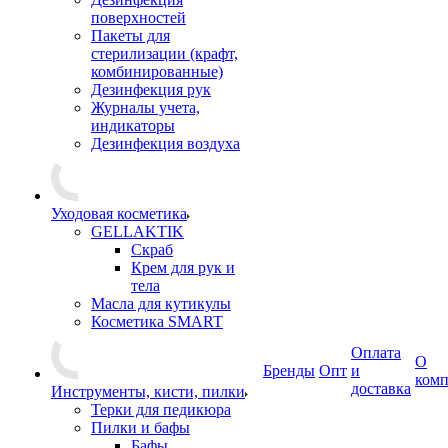
поверхностей
Пакеты для
стерилизации (крафт,
комбинированные)
Дезинфекция рук
Журналы учета,
индикаторы
Дезинфекция воздуха
Уходовая косметика
GELLAKTIK
Скраб
Крем для рук и
тела
Масла для кутикулы
Косметика SMART
Оплата
О
Бренды
Опт
и
ком
доставка
Инструменты, кисти, пилки
Терки для педикюра
Пилки и бафы
Бафы