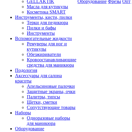
GELLAKTIK
Оборудование
Фрезы
Опт
Масла для кутикулы
Косметика SMART
Инструменты, кисти, пилки
Терки для педикюра
Пилки и бафы
Инструменты
Вспомогательные жидкости
Ремуверы для ног и
кутикулы
Обезжириватели
Кровоостанавливающие
средства для маникюра
Подология
Аксессуары для салона
красоты
Апельсиновые палочки
Защитные экраны, очки
Палитры, типсы
Щетки, сметки
Сопутствующие товары
Наборы
Одноразовые наборы
для маникюра
Оборудование