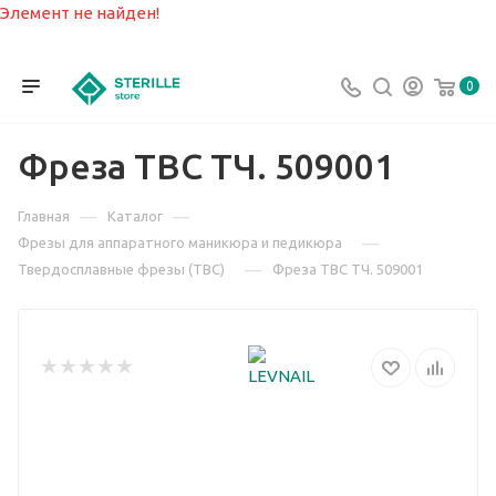
Элемент не найден!
0
Фреза ТВС ТЧ. 509001
—
—
Главная
Каталог
—
Фрезы для аппаратного маникюра и педикюра
—
Твердосплавные фрезы (ТВС)
Фреза ТВС ТЧ. 509001