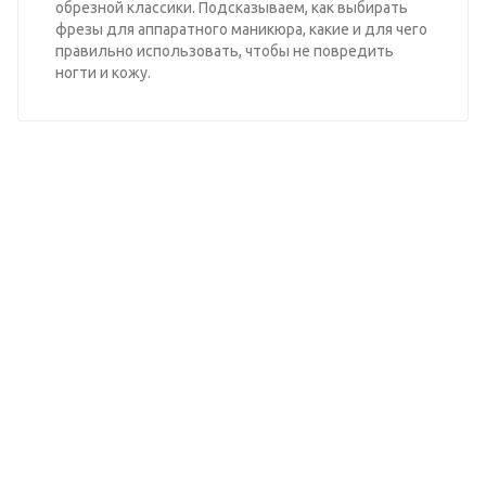
обрезной классики. Подсказываем, как выбирать
фрезы для аппаратного маникюра, какие и для чего
правильно использовать, чтобы не повредить
ногти и кожу.
Узнайте оптовые цены на
нашу продукцию
ВЫБЕРИТЕ ПРАЙС-ЛИСТ
Оптовый прайс на smart продукцию
Оптовый прайс на фрезы