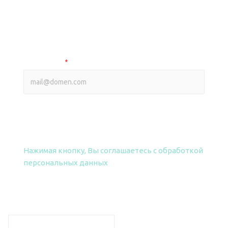
Оптовый прайс на smart продукцию
Оптовый прайс на фрезы
Ваш e-mail
*
ПОЛУЧИТЬ ПРАЙС
Нажимая кнопку, Вы соглашаетесь
с обработкой
персональных данных