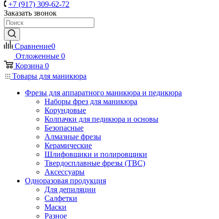
+7 (917) 309-62-72
Заказать звонок
Сравнение
0
Отложенные
0
Корзина
0
Товары для маникюра
Фрезы для аппаратного маникюра и педикюра
Наборы фрез для маникюра
Корундовые
Колпачки для педикюра и основы
Безопасные
Алмазные фрезы
Керамические
Шлифовщики и полировщики
Твердосплавные фрезы (ТВС)
Аксессуары
Одноразовая продукция
Для депиляции
Салфетки
Маски
Разное