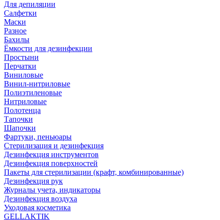
Для депиляции
Салфетки
Маски
Разное
Бахилы
Ёмкости для дезинфекции
Простыни
Перчатки
Виниловые
Винил-нитриловые
Полиэтиленовые
Нитриловые
Полотенца
Тапочки
Шапочки
Фартуки, пеньюары
Стерилизация и дезинфекция
Дезинфекция инструментов
Дезинфекция поверхностей
Пакеты для стерилизации (крафт, комбинированные)
Дезинфекция рук
Журналы учета, индикаторы
Дезинфекция воздуха
Уходовая косметика
GELLAKTIK