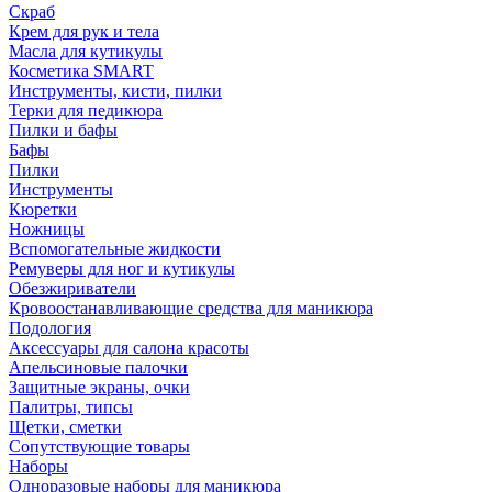
Скраб
Крем для рук и тела
Масла для кутикулы
Косметика SMART
Инструменты, кисти, пилки
Терки для педикюра
Пилки и бафы
Бафы
Пилки
Инструменты
Кюретки
Ножницы
Вспомогательные жидкости
Ремуверы для ног и кутикулы
Обезжириватели
Кровоостанавливающие средства для маникюра
Подология
Аксессуары для салона красоты
Апельсиновые палочки
Защитные экраны, очки
Палитры, типсы
Щетки, сметки
Сопутствующие товары
Наборы
Одноразовые наборы для маникюра