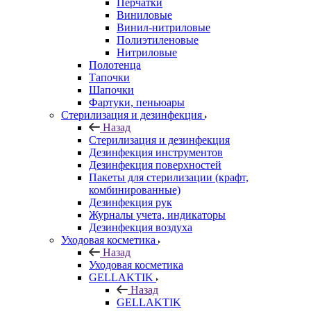
Перчатки
Виниловые
Винил-нитриловые
Полиэтиленовые
Нитриловые
Полотенца
Тапочки
Шапочки
Фартуки, пеньюары
Стерилизация и дезинфекция
Назад
Стерилизация и дезинфекция
Дезинфекция инструментов
Дезинфекция поверхностей
Пакеты для стерилизации (крафт,
комбинированные)
Дезинфекция рук
Журналы учета, индикаторы
Дезинфекция воздуха
Уходовая косметика
Назад
Уходовая косметика
GELLAKTIK
Назад
GELLAKTIK