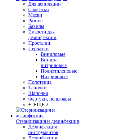
Для депиляции
Салфетки
Маски
Разное
Бахилы
Ёмкости для
дезинфекции
Простыни
Перчатки
Виниловые
Винил-
нитриловые
Полиэтиленовые
Нитриловые
Полотенца
Тапочки
Шапочки
Фартуки, пеньюары
+ ЕЩЕ 2
Стерилизация и дезинфекция
Дезинфекция
инструментов
Дезинфекция