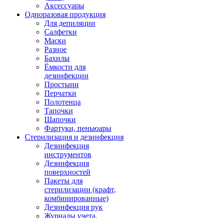
Аксессуары
Одноразовая продукция
Для депиляции
Салфетки
Маски
Разное
Бахилы
Ёмкости для
дезинфекции
Простыни
Перчатки
Полотенца
Тапочки
Шапочки
Фартуки, пеньюары
Стерилизация и дезинфекция
Дезинфекция
инструментов
Дезинфекция
поверхностей
Пакеты для
стерилизации (крафт,
комбинированные)
Дезинфекция рук
Журналы учета,