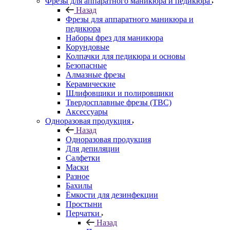
Фрезы для аппаратного маникюра и педикюра
Назад
Фрезы для аппаратного маникюра и
педикюра
Наборы фрез для маникюра
Корундовые
Колпачки для педикюра и основы
Безопасные
Алмазные фрезы
Керамические
Шлифовщики и полировщики
Твердосплавные фрезы (ТВС)
Аксессуары
Одноразовая продукция
Назад
Одноразовая продукция
Для депиляции
Салфетки
Маски
Разное
Бахилы
Ёмкости для дезинфекции
Простыни
Перчатки
Назад