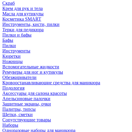
Скраб
Крем для рук и тела
Масла для кутикулы
Косметика SMART
Инструменты, кисти, пилки
Терки для педикюра
Пилки и бафы
Бафы
Пилки
Инструменты
Кюретки
Ножницы
Вспомогательные жидкости
Ремуверы для ног и кутикулы
Обезжириватели
Кровоостанавливающие средства для маникюра
Подология
Аксессуары для салона красоты
Апельсиновые палочки
Защитные экраны, очки
Палитры, типсы
Щетки, сметки
Сопутствующие товары
Наборы
Одноразовые наборы для маникюра