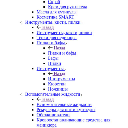
Скраб
Крем для рук и тела
Масла для кутикулы
Косметика SMART
Инструменты, кисти, пилки
Назад
Инструменты, кисти, пилки
Терки для педикюра
Пилки и бафы
Назад
Пилки и бафы
Бафы
Пилки
Инструменты
Назад
Инструменты
Кюретки
Ножницы
Вспомогательные жидкости
Назад
Вспомогательные жидкости
Ремуверы для ног и кутикулы
Обезжириватели
Кровоостанавливающие средства для
маникюра