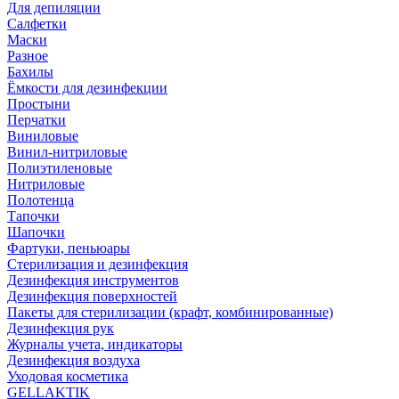
Для депиляции
Салфетки
Маски
Разное
Бахилы
Ёмкости для дезинфекции
Простыни
Перчатки
Виниловые
Винил-нитриловые
Полиэтиленовые
Нитриловые
Полотенца
Тапочки
Шапочки
Фартуки, пеньюары
Стерилизация и дезинфекция
Дезинфекция инструментов
Дезинфекция поверхностей
Пакеты для стерилизации (крафт, комбинированные)
Дезинфекция рук
Журналы учета, индикаторы
Дезинфекция воздуха
Уходовая косметика
GELLAKTIK