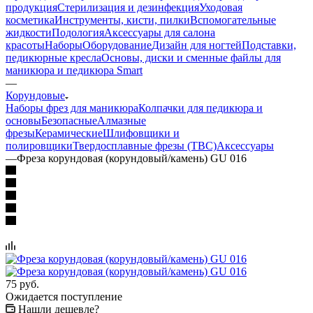
продукция
Стерилизация и дезинфекция
Уходовая
косметика
Инструменты, кисти, пилки
Вспомогательные
жидкости
Подология
Аксессуары для салона
красоты
Наборы
Оборудование
Дизайн для ногтей
Подставки,
педикюрные кресла
Основы, диски и сменные файлы для
маникюра и педикюра Smart
—
Корундовые
Наборы фрез для маникюра
Колпачки для педикюра и
основы
Безопасные
Алмазные
фрезы
Керамические
Шлифовщики и
полировщики
Твердосплавные фрезы (ТВС)
Аксессуары
—
Фреза корундовая (корундовый/камень) GU 016
75
руб.
Ожидается поступление
Нашли дешевле?