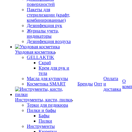
поверхностей
Пакеты для
стерилизации (крафт,
комбинированные)
Дезинфекция рук
Журналы учета,
индикаторы
Дезинфекция воздуха
Уходовая косметика
GELLAKTIK
Скраб
Крем для рук и
тела
Масла для кутикулы
Оплата
О
Косметика SMART
Бренды
Опт
и
ком
доставка
Инструменты, кисти, пилки
Терки для педикюра
Пилки и бафы
Бафы
Пилки
Инструменты
Кюретки