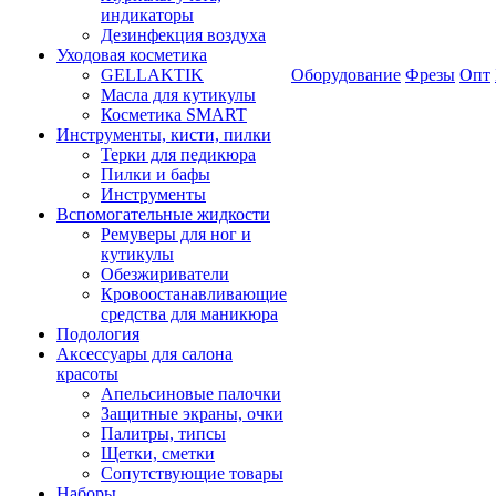
индикаторы
Дезинфекция воздуха
Уходовая косметика
GELLAKTIK
Оборудование
Фрезы
Опт
Масла для кутикулы
Косметика SMART
Инструменты, кисти, пилки
Терки для педикюра
Пилки и бафы
Инструменты
Вспомогательные жидкости
Ремуверы для ног и
кутикулы
Обезжириватели
Кровоостанавливающие
средства для маникюра
Подология
Аксессуары для салона
красоты
Апельсиновые палочки
Защитные экраны, очки
Палитры, типсы
Щетки, сметки
Сопутствующие товары
Наборы