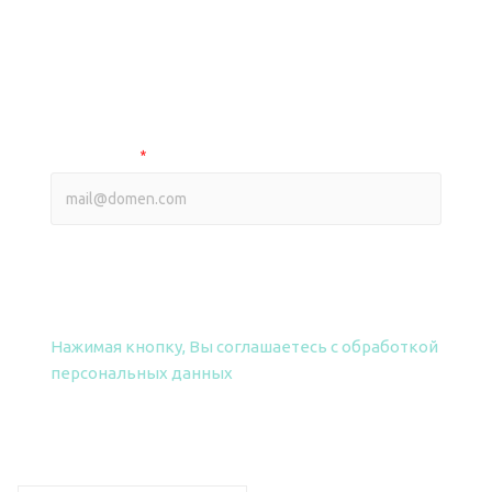
ВЫБЕРИТЕ ПРАЙС-ЛИСТ
Оптовый прайс на smart продукцию
Оптовый прайс на фрезы
Ваш e-mail
*
ПОЛУЧИТЬ ПРАЙС
Нажимая кнопку, Вы соглашаетесь
с обработкой
персональных данных