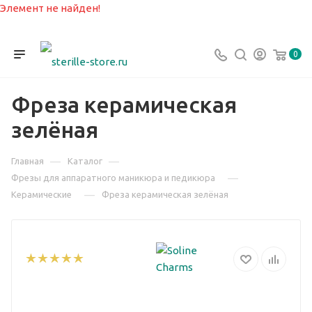
Элемент не найден!
0
Фреза керамическая
зелёная
—
—
Главная
Каталог
—
Фрезы для аппаратного маникюра и педикюра
—
Керамические
Фреза керамическая зелёная