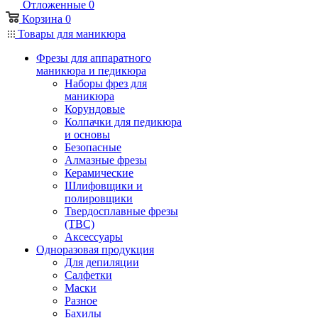
Отложенные
0
Корзина
0
Товары для маникюра
Фрезы для аппаратного
маникюра и педикюра
Наборы фрез для
маникюра
Корундовые
Колпачки для педикюра
и основы
Безопасные
Алмазные фрезы
Керамические
Шлифовщики и
полировщики
Твердосплавные фрезы
(ТВС)
Аксессуары
Одноразовая продукция
Для депиляции
Салфетки
Маски
Разное
Бахилы