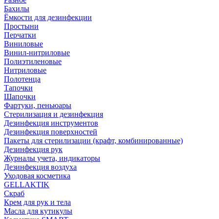
Бахилы
Ёмкости для дезинфекции
Простыни
Перчатки
Виниловые
Винил-нитриловые
Полиэтиленовые
Нитриловые
Полотенца
Тапочки
Шапочки
Фартуки, пеньюары
Стерилизация и дезинфекция
Дезинфекция инструментов
Дезинфекция поверхностей
Пакеты для стерилизации (крафт, комбинированные)
Дезинфекция рук
Журналы учета, индикаторы
Дезинфекция воздуха
Уходовая косметика
GELLAKTIK
Скраб
Крем для рук и тела
Масла для кутикулы