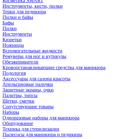
Косметика SMART
Инструменты, кисти, пилки
Терки для педикюра
Пилки и бафы
Бафы
Пилки
Инструменты
Кюретки
Ножницы
Вспомогательные жидкости
Ремуверы для ног и кутикулы
Обезжириватели
Кровоостанавливающие средства для маникюра
Подология
Аксессуары для салона красоты
Апельсиновые палочки
Защитные экраны, очки
Палитры, типсы
Щетки, сметки
Сопутствующие товары
Наборы
Одноразовые наборы для маникюра
Оборудование
Техника для стерилизации
Пылесосы для маникюра и педикюра