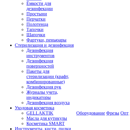
Ёмкости для
дезинфекции
Простыни
Перчатки
Полотенца
Тапочки
Шапочки
Фартуки, пеньюары
Стерилизация и дезинфекция
Дезинфекция
инструментов
Дезинфекция
поверхностей
Пакеты для
стерилизации (крафт,
комбинированные)
Дезинфекция рук
Журналы учета,
индикаторы
Дезинфекция воздуха
Уходовая косметика
GELLAKTIK
Оборудование
Фрезы
Опт
Масла для кутикулы
Косметика SMART
Инструменты, кисти, пилки