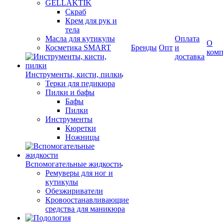
GELLAKTIK
Скраб
Крем для рук и
тела
Масла для кутикулы
Оплата
О
Косметика SMART
Бренды
Опт
и
ком
доставка
Инструменты, кисти, пилки
Терки для педикюра
Пилки и бафы
Бафы
Пилки
Инструменты
Кюретки
Ножницы
Вспомогательные жидкости
Ремуверы для ног и
кутикулы
Обезжириватели
Кровоостанавливающие
средства для маникюра