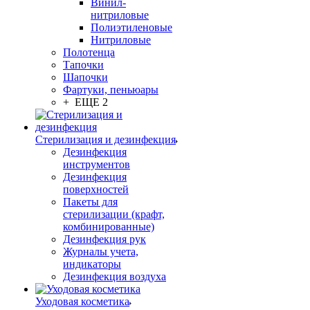
Винил-
нитриловые
Полиэтиленовые
Нитриловые
Полотенца
Тапочки
Шапочки
Фартуки, пеньюары
+ ЕЩЕ 2
Стерилизация и дезинфекция
Дезинфекция
инструментов
Дезинфекция
поверхностей
Пакеты для
стерилизации (крафт,
комбинированные)
Дезинфекция рук
Журналы учета,
индикаторы
Дезинфекция воздуха
Уходовая косметика