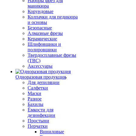
Наборы фрез для
маникюра
Корундовые
Колпачки для педикюра
и основы
Безопасные
Алмазные фрезы
Керамические
Шлифовщики и
полировщики
Твердосплавные фрезы
(ТВС)
Аксессуары
Одноразовая продукция
Для депиляции
Салфетки
Маски
Разное
Бахилы
Ёмкости для
дезинфекции
Простыни
Перчатки
Виниловые