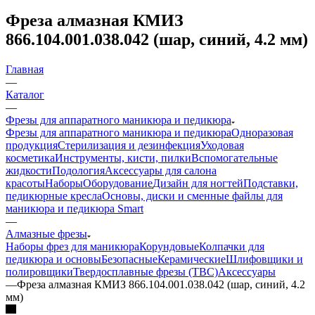
Фреза алмазная КМИЗ
866.104.001.038.042 (шар, синий, 4.2 мм)
Главная
—
Каталог
—
Фрезы для аппаратного маникюра и педикюра
Фрезы для аппаратного маникюра и педикюра
Одноразовая
продукция
Стерилизация и дезинфекция
Уходовая
косметика
Инструменты, кисти, пилки
Вспомогательные
жидкости
Подология
Аксессуары для салона
красоты
Наборы
Оборудование
Дизайн для ногтей
Подставки,
педикюрные кресла
Основы, диски и сменные файлы для
маникюра и педикюра Smart
—
Алмазные фрезы
Наборы фрез для маникюра
Корундовые
Колпачки для
педикюра и основы
Безопасные
Керамические
Шлифовщики и
полировщики
Твердосплавные фрезы (ТВС)
Аксессуары
—
Фреза алмазная КМИЗ 866.104.001.038.042 (шар, синий, 4.2
мм)