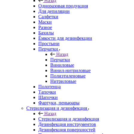
Назад
Одноразовая продукция
Для депиляции
Салфетки
Маски
Разное
Бахилы
Ёмкости для дезинфекции
Простыни
Перчатки
Назад
Перчатки
Виниловые
Винил-нитриловые
Полиэтиленовые
Нитриловые
Полотенца
Тапочки
Шапочки
Фартуки, пеньюары
Стерилизация и дезинфекция
Назад
Стерилизация и дезинфекция
Дезинфекция инструментов
Дезинфекция поверхностей