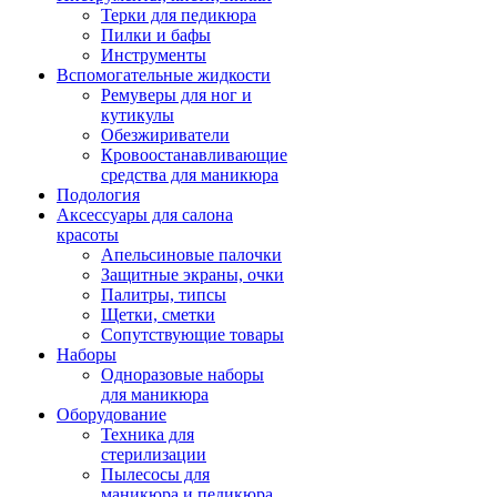
Терки для педикюра
Пилки и бафы
Инструменты
Вспомогательные жидкости
Ремуверы для ног и
кутикулы
Обезжириватели
Кровоостанавливающие
средства для маникюра
Подология
Аксессуары для салона
красоты
Апельсиновые палочки
Защитные экраны, очки
Палитры, типсы
Щетки, сметки
Сопутствующие товары
Наборы
Одноразовые наборы
для маникюра
Оборудование
Техника для
стерилизации
Пылесосы для
маникюра и педикюра