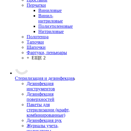
Перчатки
Виниловые
Винил-
нитриловые
Полиэтиленовые
Нитриловые
Полотенца
Тапочки
Шапочки
Фартуки, пеньюары
+ ЕЩЕ 2
Стерилизация и дезинфекция
Дезинфекция
инструментов
Дезинфекция
поверхностей
Пакеты для
стерилизации (крафт,
комбинированные)
Дезинфекция рук
Журналы учета,
индикаторы