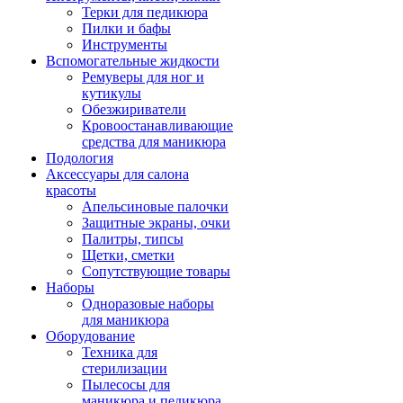
Терки для педикюра
Пилки и бафы
Инструменты
Вспомогательные жидкости
Ремуверы для ног и
кутикулы
Обезжириватели
Кровоостанавливающие
средства для маникюра
Подология
Аксессуары для салона
красоты
Апельсиновые палочки
Защитные экраны, очки
Палитры, типсы
Щетки, сметки
Сопутствующие товары
Наборы
Одноразовые наборы
для маникюра
Оборудование
Техника для
стерилизации
Пылесосы для
маникюра и педикюра