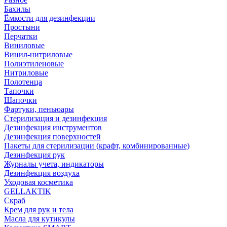
Бахилы
Ёмкости для дезинфекции
Простыни
Перчатки
Виниловые
Винил-нитриловые
Полиэтиленовые
Нитриловые
Полотенца
Тапочки
Шапочки
Фартуки, пеньюары
Стерилизация и дезинфекция
Дезинфекция инструментов
Дезинфекция поверхностей
Пакеты для стерилизации (крафт, комбинированные)
Дезинфекция рук
Журналы учета, индикаторы
Дезинфекция воздуха
Уходовая косметика
GELLAKTIK
Скраб
Крем для рук и тела
Масла для кутикулы