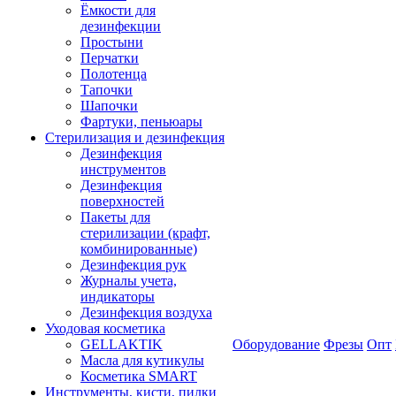
Ёмкости для
дезинфекции
Простыни
Перчатки
Полотенца
Тапочки
Шапочки
Фартуки, пеньюары
Стерилизация и дезинфекция
Дезинфекция
инструментов
Дезинфекция
поверхностей
Пакеты для
стерилизации (крафт,
комбинированные)
Дезинфекция рук
Журналы учета,
индикаторы
Дезинфекция воздуха
Уходовая косметика
GELLAKTIK
Оборудование
Фрезы
Опт
Масла для кутикулы
Косметика SMART
Инструменты, кисти, пилки