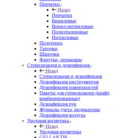
Перчатки
Назад
Перчатки
Виниловые
Винил-нитриловые
Полиэтиленовые
Нитриловые
Полотенца
Тапочки
Шапочки
Фартуки, пеньюары
Стерилизация и дезинфекция
Назад
Стерилизация и дезинфекция
Дезинфекция инструментов
Дезинфекция поверхностей
Пакеты для стерилизации (крафт,
комбинированные)
Дезинфекция рук
Журналы учета, индикаторы
Дезинфекция воздуха
Уходовая косметика
Назад
Уходовая косметика
GELLAKTIK