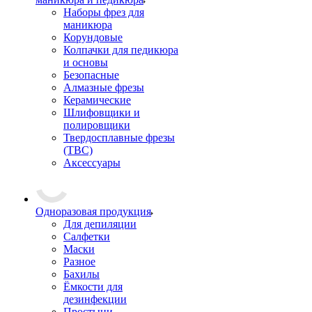
Наборы фрез для
маникюра
Корундовые
Колпачки для педикюра
и основы
Безопасные
Алмазные фрезы
Керамические
Шлифовщики и
полировщики
Твердосплавные фрезы
(ТВС)
Аксессуары
Одноразовая продукция
Для депиляции
Салфетки
Маски
Разное
Бахилы
Ёмкости для
дезинфекции
Простыни