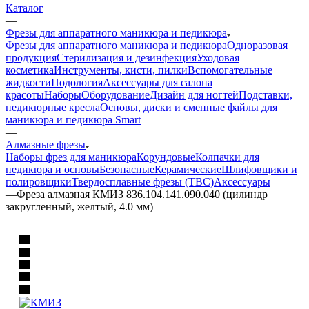
Каталог
—
Фрезы для аппаратного маникюра и педикюра
Фрезы для аппаратного маникюра и педикюра
Одноразовая
продукция
Стерилизация и дезинфекция
Уходовая
косметика
Инструменты, кисти, пилки
Вспомогательные
жидкости
Подология
Аксессуары для салона
красоты
Наборы
Оборудование
Дизайн для ногтей
Подставки,
педикюрные кресла
Основы, диски и сменные файлы для
маникюра и педикюра Smart
—
Алмазные фрезы
Наборы фрез для маникюра
Корундовые
Колпачки для
педикюра и основы
Безопасные
Керамические
Шлифовщики и
полировщики
Твердосплавные фрезы (ТВС)
Аксессуары
—
Фреза алмазная КМИЗ 836.104.141.090.040 (цилиндр
закругленный, желтый, 4.0 мм)