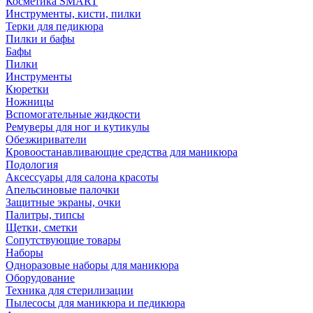
Косметика SMART
Инструменты, кисти, пилки
Терки для педикюра
Пилки и бафы
Бафы
Пилки
Инструменты
Кюретки
Ножницы
Вспомогательные жидкости
Ремуверы для ног и кутикулы
Обезжириватели
Кровоостанавливающие средства для маникюра
Подология
Аксессуары для салона красоты
Апельсиновые палочки
Защитные экраны, очки
Палитры, типсы
Щетки, сметки
Сопутствующие товары
Наборы
Одноразовые наборы для маникюра
Оборудование
Техника для стерилизации
Пылесосы для маникюра и педикюра