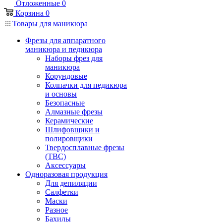
Отложенные
0
Корзина
0
Товары для маникюра
Фрезы для аппаратного
маникюра и педикюра
Наборы фрез для
маникюра
Корундовые
Колпачки для педикюра
и основы
Безопасные
Алмазные фрезы
Керамические
Шлифовщики и
полировщики
Твердосплавные фрезы
(ТВС)
Аксессуары
Одноразовая продукция
Для депиляции
Салфетки
Маски
Разное
Бахилы