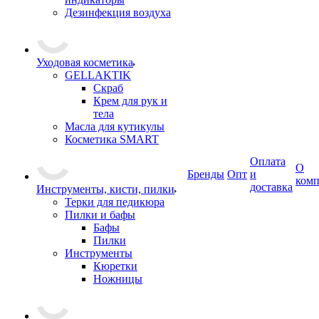
Дезинфекция воздуха
Уходовая косметика
GELLAKTIK
Скраб
Крем для рук и
тела
Масла для кутикулы
Косметика SMART
Оплата
О
Бренды
Опт
и
ком
доставка
Инструменты, кисти, пилки
Терки для педикюра
Пилки и бафы
Бафы
Пилки
Инструменты
Кюретки
Ножницы