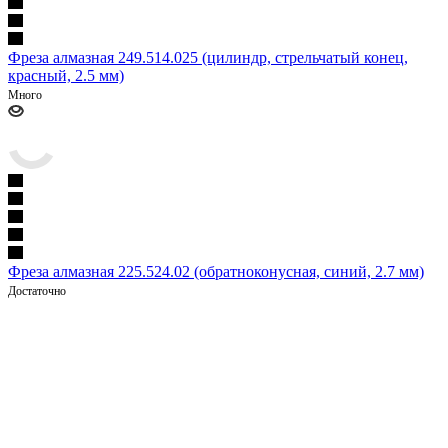
Фреза алмазная 249.514.025 (цилиндр, стрельчатый конец,
красный, 2.5 мм)
Много
Фреза алмазная 225.524.02 (обратноконусная, синий, 2.7 мм)
Достаточно