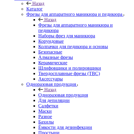
Назад
Каталог
Фрезы для аппаратного маникюра и педикюра
Назад
Фрезы для аппаратного маникюра и
педикюра
Наборы фрез для маникюра
Корундовые
Колпачки для педикюра и основы
Безопасные
Алмазные фрезы
Керамические
Шлифовщики и полировщики
Твердосплавные фрезы (ТВС)
Аксессуары
Одноразовая продукция
Назад
Одноразовая продукция
Для депиляции
Салфетки
Маски
Разное
Бахилы
Ёмкости для дезинфекции
Простыни