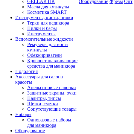
GELLAKTIK
Оборудование
Фрезы
Опт
Масла для кутикулы
Косметика SMART
Инструменты, кисти, пилки
Терки для педикюра
Пилки и бафы
Инструменты
Вспомогательные жидкости
Ремуверы для ног и
кутикулы
Обезжириватели
Кровоостанавливающие
средства для маникюра
Подология
Аксессуары для салона
красоты
Апельсиновые палочки
Защитные экраны, очки
Палитры, типсы
Щетки, сметки
Сопутствующие товары
Наборы
Одноразовые наборы
для маникюра
Оборудование