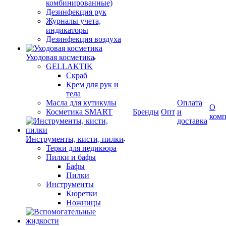
комбинированные)
Дезинфекция рук
Журналы учета,
индикаторы
Дезинфекция воздуха
Уходовая косметика
GELLAKTIK
Скраб
Крем для рук и
тела
Масла для кутикулы
Оплата
О
Косметика SMART
Бренды
Опт
и
ком
доставка
Инструменты, кисти, пилки
Терки для педикюра
Пилки и бафы
Бафы
Пилки
Инструменты
Кюретки
Ножницы