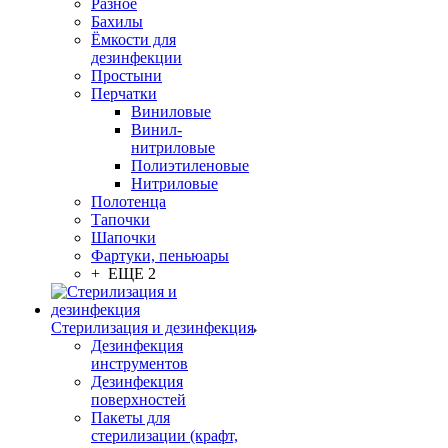
Разное
Бахилы
Ёмкости для
дезинфекции
Простыни
Перчатки
Виниловые
Винил-
нитриловые
Полиэтиленовые
Нитриловые
Полотенца
Тапочки
Шапочки
Фартуки, пеньюары
+ ЕЩЕ 2
Стерилизация и дезинфекция
Дезинфекция
инструментов
Дезинфекция
поверхностей
Пакеты для
стерилизации (крафт,