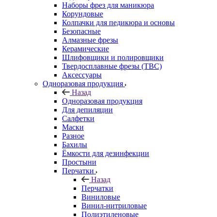
Наборы фрез для маникюра
Корундовые
Колпачки для педикюра и основы
Безопасные
Алмазные фрезы
Керамические
Шлифовщики и полировщики
Твердосплавные фрезы (ТВС)
Аксессуары
Одноразовая продукция
Назад
Одноразовая продукция
Для депиляции
Салфетки
Маски
Разное
Бахилы
Ёмкости для дезинфекции
Простыни
Перчатки
Назад
Перчатки
Виниловые
Винил-нитриловые
Полиэтиленовые