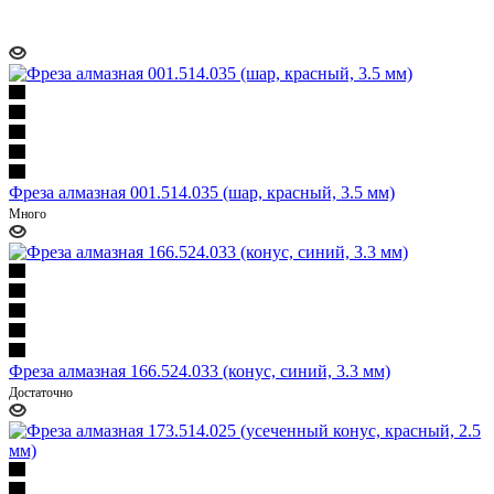
Фреза алмазная 001.514.035 (шар, красный, 3.5 мм)
Много
Фреза алмазная 166.524.033 (конус, синий, 3.3 мм)
Достаточно