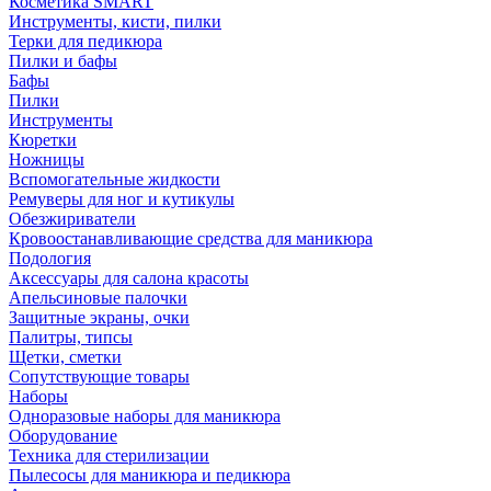
Косметика SMART
Инструменты, кисти, пилки
Терки для педикюра
Пилки и бафы
Бафы
Пилки
Инструменты
Кюретки
Ножницы
Вспомогательные жидкости
Ремуверы для ног и кутикулы
Обезжириватели
Кровоостанавливающие средства для маникюра
Подология
Аксессуары для салона красоты
Апельсиновые палочки
Защитные экраны, очки
Палитры, типсы
Щетки, сметки
Сопутствующие товары
Наборы
Одноразовые наборы для маникюра
Оборудование
Техника для стерилизации
Пылесосы для маникюра и педикюра