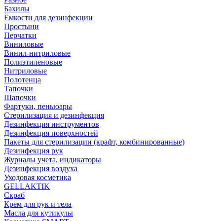
Бахилы
Ёмкости для дезинфекции
Простыни
Перчатки
Виниловые
Винил-нитриловые
Полиэтиленовые
Нитриловые
Полотенца
Тапочки
Шапочки
Фартуки, пеньюары
Стерилизация и дезинфекция
Дезинфекция инструментов
Дезинфекция поверхностей
Пакеты для стерилизации (крафт, комбинированные)
Дезинфекция рук
Журналы учета, индикаторы
Дезинфекция воздуха
Уходовая косметика
GELLAKTIK
Скраб
Крем для рук и тела
Масла для кутикулы