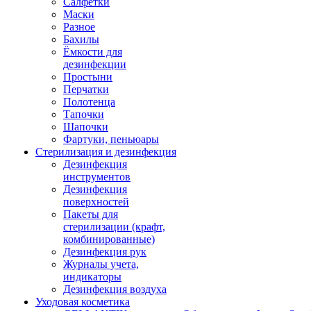
Салфетки
Маски
Разное
Бахилы
Ёмкости для
дезинфекции
Простыни
Перчатки
Полотенца
Тапочки
Шапочки
Фартуки, пеньюары
Стерилизация и дезинфекция
Дезинфекция
инструментов
Дезинфекция
поверхностей
Пакеты для
стерилизации (крафт,
комбинированные)
Дезинфекция рук
Журналы учета,
индикаторы
Дезинфекция воздуха
Уходовая косметика