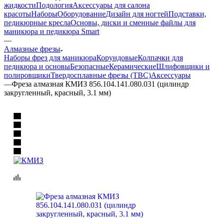
жидкости
Подология
Аксессуары для салона
красоты
Наборы
Оборудование
Дизайн для ногтей
Подставки,
педикюрные кресла
Основы, диски и сменные файлы для
маникюра и педикюра Smart
—
Алмазные фрезы
Наборы фрез для маникюра
Корундовые
Колпачки для
педикюра и основы
Безопасные
Керамические
Шлифовщики и
полировщики
Твердосплавные фрезы (ТВС)
Аксессуары
—
Фреза алмазная КМИЗ 856.104.141.080.031 (цилиндр
закругленный, красный, 3.1 мм)