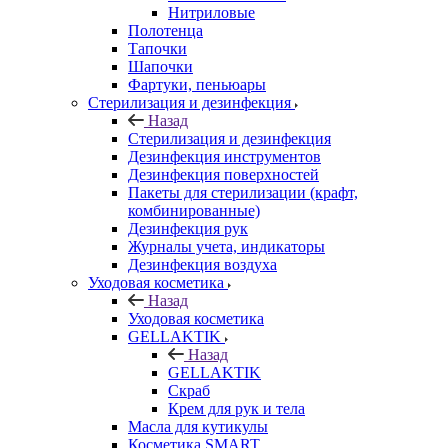
Нитриловые
Полотенца
Тапочки
Шапочки
Фартуки, пеньюары
Стерилизация и дезинфекция
Назад
Стерилизация и дезинфекция
Дезинфекция инструментов
Дезинфекция поверхностей
Пакеты для стерилизации (крафт,
комбинированные)
Дезинфекция рук
Журналы учета, индикаторы
Дезинфекция воздуха
Уходовая косметика
Назад
Уходовая косметика
GELLAKTIK
Назад
GELLAKTIK
Скраб
Крем для рук и тела
Масла для кутикулы
Косметика SMART