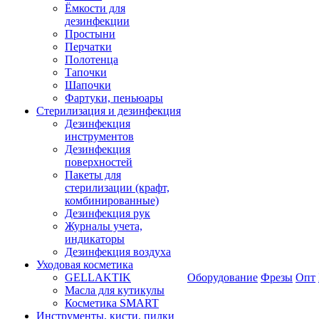
Ёмкости для
дезинфекции
Простыни
Перчатки
Полотенца
Тапочки
Шапочки
Фартуки, пеньюары
Стерилизация и дезинфекция
Дезинфекция
инструментов
Дезинфекция
поверхностей
Пакеты для
стерилизации (крафт,
комбинированные)
Дезинфекция рук
Журналы учета,
индикаторы
Дезинфекция воздуха
Уходовая косметика
GELLAKTIK
Оборудование
Фрезы
Опт
Масла для кутикулы
Косметика SMART
Инструменты, кисти, пилки