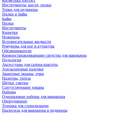
Косметика SMART
Инструменты, кисти, пилки
Терки для педикюра
Пилки и бафы
Бафы
Пилки
Инструменты
Кюретки
Ножницы
Вспомогательные жидкости
Ремуверы для ног и кутикулы
Обезжириватели
Кровоостанавливающие средства для маникюра
Подология
Аксессуары для салона красоты
Апельсиновые палочки
Защитные экраны, очки
Палитры, типсы
Щетки, сметки
Сопутствующие товары
Наборы
Одноразовые наборы для маникюра
Оборудование
Техника для стерилизации
Пылесосы для маникюра и педикюра