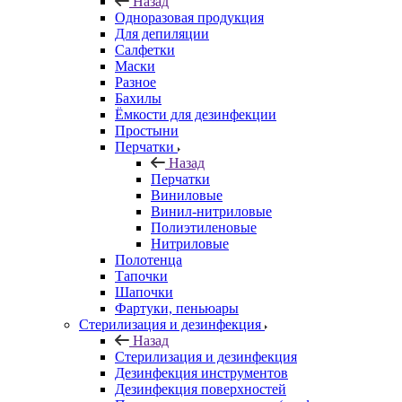
Назад
Одноразовая продукция
Для депиляции
Салфетки
Маски
Разное
Бахилы
Ёмкости для дезинфекции
Простыни
Перчатки
Назад
Перчатки
Виниловые
Винил-нитриловые
Полиэтиленовые
Нитриловые
Полотенца
Тапочки
Шапочки
Фартуки, пеньюары
Стерилизация и дезинфекция
Назад
Стерилизация и дезинфекция
Дезинфекция инструментов
Дезинфекция поверхностей