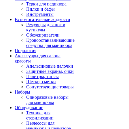
Терки для педикюра
Пилки и бафы
Инструменты
Вспомогательные жидкости
Ремуверы для ног и
кутикулы
Обезжириватели
Кровоостанавливающие
средства для маникюра
Подология
Аксессуары для салона
красоты
Апельсиновые палочки
Защитные экраны, очки
Палитры, типсы
Щетки, сметки
Сопутствующие товары
Наборы
Одноразовые наборы
для маникюра
Оборудование
Техника для
стерилизации
Пылесосы для
маникюра и педикюра