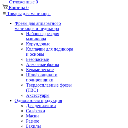
Отложенные
0
Корзина
0
Товары для маникюра
Фрезы для аппаратного
маникюра и педикюра
Наборы фрез для
маникюра
Корундовые
Колпачки для педикюра
и основы
Безопасные
Алмазные фрезы
Керамические
Шлифовщики и
полировщики
Твердосплавные фрезы
(ТВС)
Аксессуары
Одноразовая продукция
Для депиляции
Салфетки
Маски
Разное
Бахилы