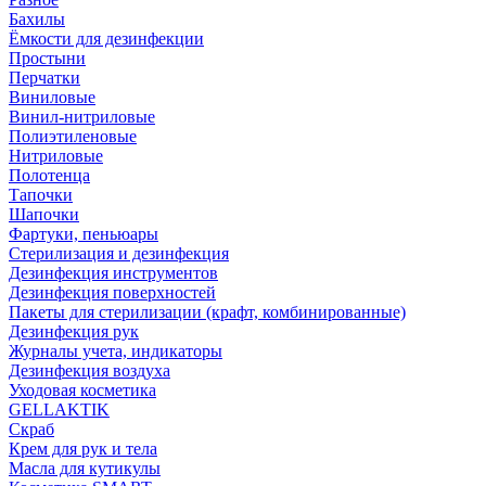
Бахилы
Ёмкости для дезинфекции
Простыни
Перчатки
Виниловые
Винил-нитриловые
Полиэтиленовые
Нитриловые
Полотенца
Тапочки
Шапочки
Фартуки, пеньюары
Стерилизация и дезинфекция
Дезинфекция инструментов
Дезинфекция поверхностей
Пакеты для стерилизации (крафт, комбинированные)
Дезинфекция рук
Журналы учета, индикаторы
Дезинфекция воздуха
Уходовая косметика
GELLAKTIK
Скраб
Крем для рук и тела
Масла для кутикулы