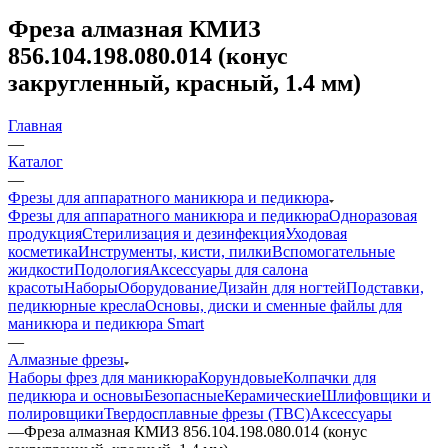
Фреза алмазная КМИЗ
856.104.198.080.014 (конус
закругленный, красный, 1.4 мм)
Главная
—
Каталог
—
Фрезы для аппаратного маникюра и педикюра
Фрезы для аппаратного маникюра и педикюра
Одноразовая
продукция
Стерилизация и дезинфекция
Уходовая
косметика
Инструменты, кисти, пилки
Вспомогательные
жидкости
Подология
Аксессуары для салона
красоты
Наборы
Оборудование
Дизайн для ногтей
Подставки,
педикюрные кресла
Основы, диски и сменные файлы для
маникюра и педикюра Smart
—
Алмазные фрезы
Наборы фрез для маникюра
Корундовые
Колпачки для
педикюра и основы
Безопасные
Керамические
Шлифовщики и
полировщики
Твердосплавные фрезы (ТВС)
Аксессуары
—
Фреза алмазная КМИЗ 856.104.198.080.014 (конус