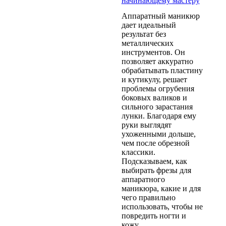
начинающему мастеру
Аппаратный маникюр
дает идеальный
результат без
металлических
инструментов. Он
позволяет аккуратно
обрабатывать пластину
и кутикулу, решает
проблемы огрубения
боковых валиков и
сильного зарастания
лунки. Благодаря ему
руки выглядят
ухоженными дольше,
чем после обрезной
классики.
Подсказываем, как
выбирать фрезы для
аппаратного
маникюра, какие и для
чего правильно
использовать, чтобы не
повредить ногти и
кожу.