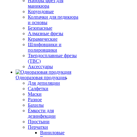
Наборы фрез для
маникюра
Корундовые
Колпачки для педикюра
и основы
Безопасные
Алмазные фрезы
Керамические
Шлифовщики и
полировщики
Твердосплавные фрезы
(ТВС)
Аксессуары
Одноразовая продукция
Для депиляции
Салфетки
Маски
Разное
Бахилы
Ёмкости для
дезинфекции
Простыни
Перчатки
Виниловые