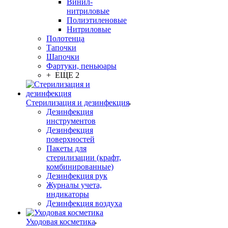
Винил-
нитриловые
Полиэтиленовые
Нитриловые
Полотенца
Тапочки
Шапочки
Фартуки, пеньюары
+ ЕЩЕ 2
Стерилизация и дезинфекция
Дезинфекция
инструментов
Дезинфекция
поверхностей
Пакеты для
стерилизации (крафт,
комбинированные)
Дезинфекция рук
Журналы учета,
индикаторы
Дезинфекция воздуха
Уходовая косметика