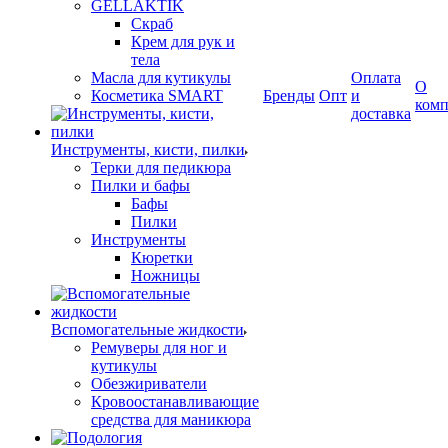
GELLAKTIK
Скраб
Крем для рук и
тела
Масла для кутикулы
Оплата
О
Косметика SMART
Бренды
Опт
и
ком
доставка
Инструменты, кисти, пилки
Терки для педикюра
Пилки и бафы
Бафы
Пилки
Инструменты
Кюретки
Ножницы
Вспомогательные жидкости
Ремуверы для ног и
кутикулы
Обезжириватели
Кровоостанавливающие
средства для маникюра