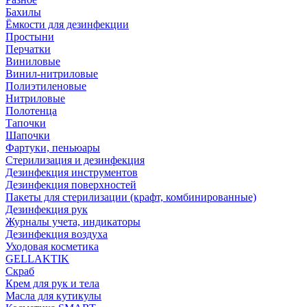
Бахилы
Ёмкости для дезинфекции
Простыни
Перчатки
Виниловые
Винил-нитриловые
Полиэтиленовые
Нитриловые
Полотенца
Тапочки
Шапочки
Фартуки, пеньюары
Стерилизация и дезинфекция
Дезинфекция инструментов
Дезинфекция поверхностей
Пакеты для стерилизации (крафт, комбинированные)
Дезинфекция рук
Журналы учета, индикаторы
Дезинфекция воздуха
Уходовая косметика
GELLAKTIK
Скраб
Крем для рук и тела
Масла для кутикулы