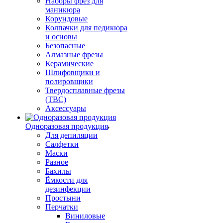
Наборы фрез для
маникюра
Корундовые
Колпачки для педикюра
и основы
Безопасные
Алмазные фрезы
Керамические
Шлифовщики и
полировщики
Твердосплавные фрезы
(ТВС)
Аксессуары
Одноразовая продукция
Для депиляции
Салфетки
Маски
Разное
Бахилы
Ёмкости для
дезинфекции
Простыни
Перчатки
Виниловые