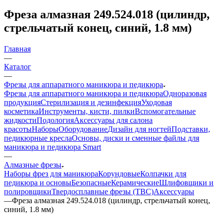
Фреза алмазная 249.524.018 (цилиндр,
стрельчатый конец, синий, 1.8 мм)
Главная
—
Каталог
—
Фрезы для аппаратного маникюра и педикюра
Фрезы для аппаратного маникюра и педикюра
Одноразовая
продукция
Стерилизация и дезинфекция
Уходовая
косметика
Инструменты, кисти, пилки
Вспомогательные
жидкости
Подология
Аксессуары для салона
красоты
Наборы
Оборудование
Дизайн для ногтей
Подставки,
педикюрные кресла
Основы, диски и сменные файлы для
маникюра и педикюра Smart
—
Алмазные фрезы
Наборы фрез для маникюра
Корундовые
Колпачки для
педикюра и основы
Безопасные
Керамические
Шлифовщики и
полировщики
Твердосплавные фрезы (ТВС)
Аксессуары
—
Фреза алмазная 249.524.018 (цилиндр, стрельчатый конец,
синий, 1.8 мм)