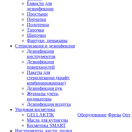
Ёмкости для
дезинфекции
Простыни
Перчатки
Полотенца
Тапочки
Шапочки
Фартуки, пеньюары
Стерилизация и дезинфекция
Дезинфекция
инструментов
Дезинфекция
поверхностей
Пакеты для
стерилизации (крафт,
комбинированные)
Дезинфекция рук
Журналы учета,
индикаторы
Дезинфекция воздуха
Уходовая косметика
GELLAKTIK
Оборудование
Фрезы
Опт
Масла для кутикулы
Косметика SMART
Инструменты, кисти, пилки