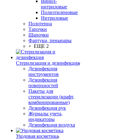
Винил-
нитриловые
Полиэтиленовые
Нитриловые
Полотенца
Тапочки
Шапочки
Фартуки, пеньюары
+ ЕЩЕ 2
Стерилизация и дезинфекция
Дезинфекция
инструментов
Дезинфекция
поверхностей
Пакеты для
стерилизации (крафт,
комбинированные)
Дезинфекция рук
Журналы учета,
индикаторы
Дезинфекция воздуха
Уходовая косметика