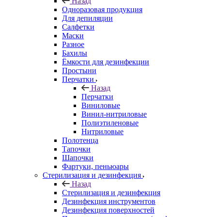
Назад
Одноразовая продукция
Для депиляции
Салфетки
Маски
Разное
Бахилы
Ёмкости для дезинфекции
Простыни
Перчатки
Назад
Перчатки
Виниловые
Винил-нитриловые
Полиэтиленовые
Нитриловые
Полотенца
Тапочки
Шапочки
Фартуки, пеньюары
Стерилизация и дезинфекция
Назад
Стерилизация и дезинфекция
Дезинфекция инструментов
Дезинфекция поверхностей