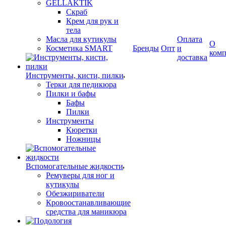
GELLAKTIK
Скраб
Крем для рук и
тела
Масла для кутикулы
Оплата
О
Косметика SMART
Бренды
Опт
и
ком
доставка
Инструменты, кисти, пилки
Терки для педикюра
Пилки и бафы
Бафы
Пилки
Инструменты
Кюретки
Ножницы
Вспомогательные жидкости
Ремуверы для ног и
кутикулы
Обезжириватели
Кровоостанавливающие
средства для маникюра