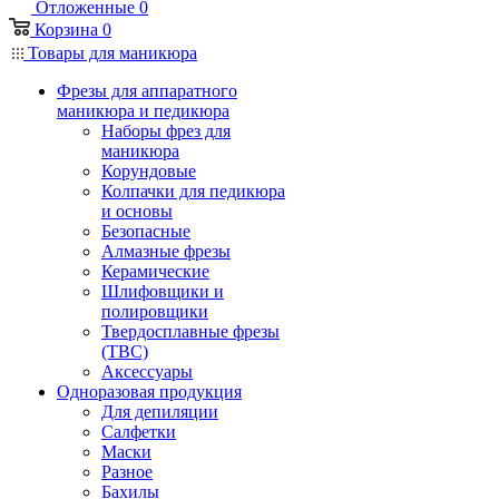
Отложенные
0
Корзина
0
Товары для маникюра
Фрезы для аппаратного
маникюра и педикюра
Наборы фрез для
маникюра
Корундовые
Колпачки для педикюра
и основы
Безопасные
Алмазные фрезы
Керамические
Шлифовщики и
полировщики
Твердосплавные фрезы
(ТВС)
Аксессуары
Одноразовая продукция
Для депиляции
Салфетки
Маски
Разное
Бахилы