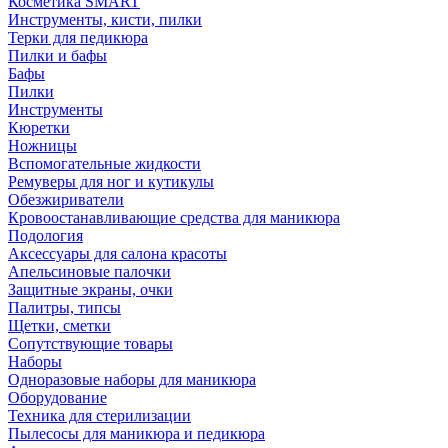
Косметика SMART
Инструменты, кисти, пилки
Терки для педикюра
Пилки и бафы
Бафы
Пилки
Инструменты
Кюретки
Ножницы
Вспомогательные жидкости
Ремуверы для ног и кутикулы
Обезжириватели
Кровоостанавливающие средства для маникюра
Подология
Аксессуары для салона красоты
Апельсиновые палочки
Защитные экраны, очки
Палитры, типсы
Щетки, сметки
Сопутствующие товары
Наборы
Одноразовые наборы для маникюра
Оборудование
Техника для стерилизации
Пылесосы для маникюра и педикюра