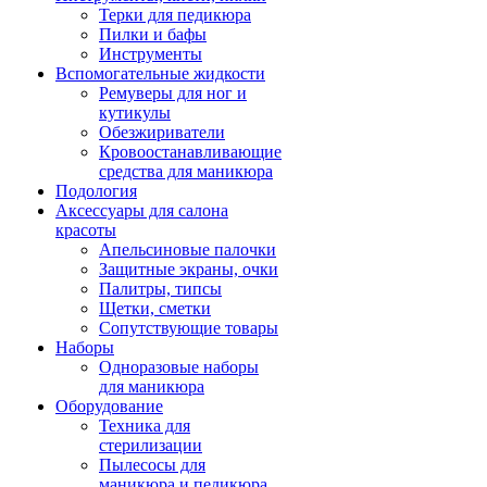
Терки для педикюра
Пилки и бафы
Инструменты
Вспомогательные жидкости
Ремуверы для ног и
кутикулы
Обезжириватели
Кровоостанавливающие
средства для маникюра
Подология
Аксессуары для салона
красоты
Апельсиновые палочки
Защитные экраны, очки
Палитры, типсы
Щетки, сметки
Сопутствующие товары
Наборы
Одноразовые наборы
для маникюра
Оборудование
Техника для
стерилизации
Пылесосы для
маникюра и педикюра