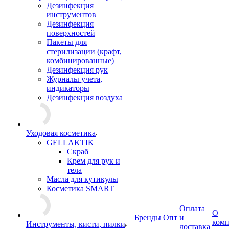
Дезинфекция
инструментов
Дезинфекция
поверхностей
Пакеты для
стерилизации (крафт,
комбинированные)
Дезинфекция рук
Журналы учета,
индикаторы
Дезинфекция воздуха
Уходовая косметика
GELLAKTIK
Скраб
Крем для рук и
тела
Масла для кутикулы
Косметика SMART
Оплата
О
Бренды
Опт
и
ком
Инструменты, кисти, пилки
доставка