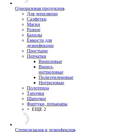
Одноразовая продукция
Для депиляции
Салфетки
Маски
Разное
Бахилы
Ёмкости для
дезинфекции
Простыни
Перчатки
Виниловые
Винил-
нитриловые
Полиэтиленовые
Нитриловые
Полотенца
Тапочки
Шапочки
Фартуки, пеньюары
+ ЕЩЕ 2
Стерилизация и дезинфекция