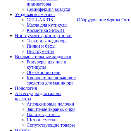
индикаторы
Дезинфекция воздуха
Уходовая косметика
GELLAKTIK
Оборудование
Фрезы
Опт
Масла для кутикулы
Косметика SMART
Инструменты, кисти, пилки
Терки для педикюра
Пилки и бафы
Инструменты
Вспомогательные жидкости
Ремуверы для ног и
кутикулы
Обезжириватели
Кровоостанавливающие
средства для маникюра
Подология
Аксессуары для салона
красоты
Апельсиновые палочки
Защитные экраны, очки
Палитры, типсы
Щетки, сметки
Сопутствующие товары
Наборы