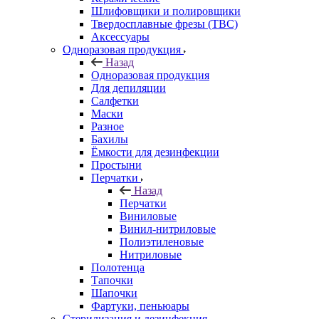
Шлифовщики и полировщики
Твердосплавные фрезы (ТВС)
Аксессуары
Одноразовая продукция
Назад
Одноразовая продукция
Для депиляции
Салфетки
Маски
Разное
Бахилы
Ёмкости для дезинфекции
Простыни
Перчатки
Назад
Перчатки
Виниловые
Винил-нитриловые
Полиэтиленовые
Нитриловые
Полотенца
Тапочки
Шапочки
Фартуки, пеньюары
Стерилизация и дезинфекция