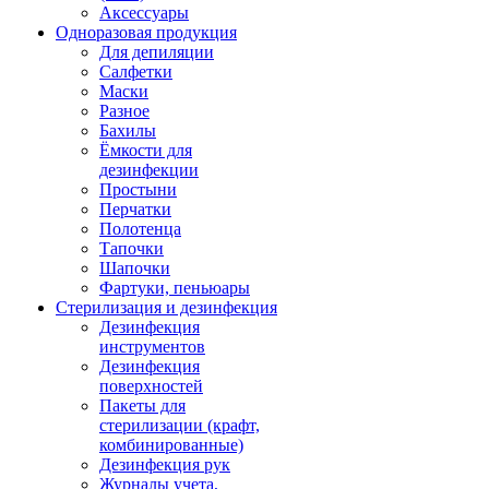
Аксессуары
Одноразовая продукция
Для депиляции
Салфетки
Маски
Разное
Бахилы
Ёмкости для
дезинфекции
Простыни
Перчатки
Полотенца
Тапочки
Шапочки
Фартуки, пеньюары
Стерилизация и дезинфекция
Дезинфекция
инструментов
Дезинфекция
поверхностей
Пакеты для
стерилизации (крафт,
комбинированные)
Дезинфекция рук
Журналы учета,