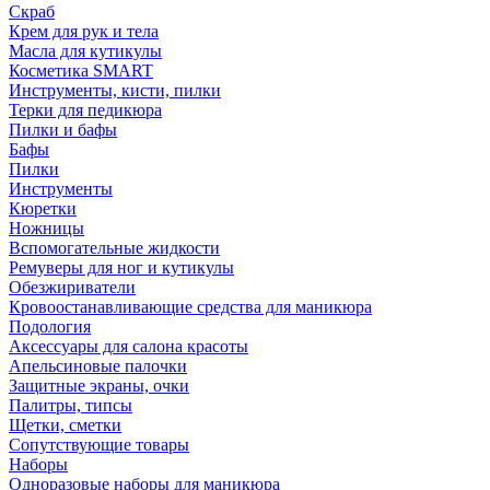
Скраб
Крем для рук и тела
Масла для кутикулы
Косметика SMART
Инструменты, кисти, пилки
Терки для педикюра
Пилки и бафы
Бафы
Пилки
Инструменты
Кюретки
Ножницы
Вспомогательные жидкости
Ремуверы для ног и кутикулы
Обезжириватели
Кровоостанавливающие средства для маникюра
Подология
Аксессуары для салона красоты
Апельсиновые палочки
Защитные экраны, очки
Палитры, типсы
Щетки, сметки
Сопутствующие товары
Наборы
Одноразовые наборы для маникюра