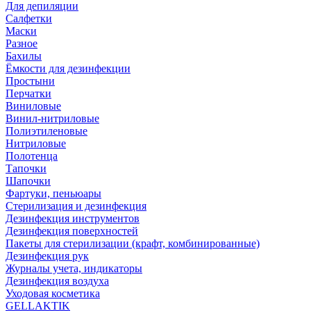
Для депиляции
Салфетки
Маски
Разное
Бахилы
Ёмкости для дезинфекции
Простыни
Перчатки
Виниловые
Винил-нитриловые
Полиэтиленовые
Нитриловые
Полотенца
Тапочки
Шапочки
Фартуки, пеньюары
Стерилизация и дезинфекция
Дезинфекция инструментов
Дезинфекция поверхностей
Пакеты для стерилизации (крафт, комбинированные)
Дезинфекция рук
Журналы учета, индикаторы
Дезинфекция воздуха
Уходовая косметика
GELLAKTIK