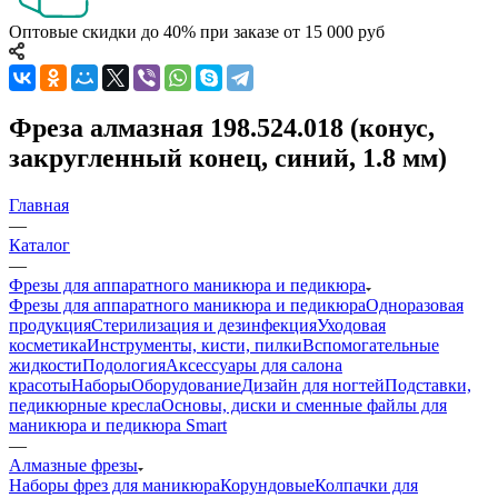
Оптовые скидки до 40% при заказе от 15 000 руб
Фреза алмазная 198.524.018 (конус,
закругленный конец, синий, 1.8 мм)
Главная
—
Каталог
—
Фрезы для аппаратного маникюра и педикюра
Фрезы для аппаратного маникюра и педикюра
Одноразовая
продукция
Стерилизация и дезинфекция
Уходовая
косметика
Инструменты, кисти, пилки
Вспомогательные
жидкости
Подология
Аксессуары для салона
красоты
Наборы
Оборудование
Дизайн для ногтей
Подставки,
педикюрные кресла
Основы, диски и сменные файлы для
маникюра и педикюра Smart
—
Алмазные фрезы
Наборы фрез для маникюра
Корундовые
Колпачки для