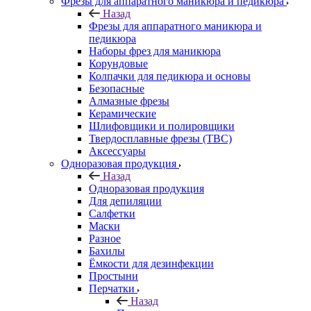
Фрезы для аппаратного маникюра и педикюра
Назад
Фрезы для аппаратного маникюра и
педикюра
Наборы фрез для маникюра
Корундовые
Колпачки для педикюра и основы
Безопасные
Алмазные фрезы
Керамические
Шлифовщики и полировщики
Твердосплавные фрезы (ТВС)
Аксессуары
Одноразовая продукция
Назад
Одноразовая продукция
Для депиляции
Салфетки
Маски
Разное
Бахилы
Ёмкости для дезинфекции
Простыни
Перчатки
Назад