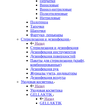
Перчатки
Виниловые
Винил-нитриловые
Полиэтиленовые
Нитриловые
Полотенца
Тапочки
Шапочки
Фартуки, пеньюары
Стерилизация и дезинфекция
Назад
Стерилизация и дезинфекция
Дезинфекция инструментов
Дезинфекция поверхностей
Пакеты для стерилизации (крафт,
комбинированные)
Дезинфекция рук
Журналы учета, индикаторы
Дезинфекция воздуха
Уходовая косметика
Назад
Уходовая косметика
GELLAKTIK
Назад
GELLAKTIK