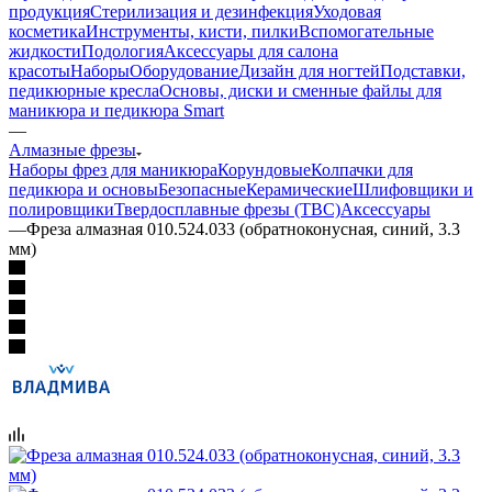
продукция
Стерилизация и дезинфекция
Уходовая
косметика
Инструменты, кисти, пилки
Вспомогательные
жидкости
Подология
Аксессуары для салона
красоты
Наборы
Оборудование
Дизайн для ногтей
Подставки,
педикюрные кресла
Основы, диски и сменные файлы для
маникюра и педикюра Smart
—
Алмазные фрезы
Наборы фрез для маникюра
Корундовые
Колпачки для
педикюра и основы
Безопасные
Керамические
Шлифовщики и
полировщики
Твердосплавные фрезы (ТВС)
Аксессуары
—
Фреза алмазная 010.524.033 (обратноконусная, синий, 3.3
мм)