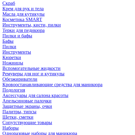
Скраб
Крем для рук и тела
Масла для кутикулы
Косметика SMART
Инструменты, кисти, пилки
Терки для педикюра
Пилки и бафы
Бафы
Пилки
Инструменты
Кюретки
Ножницы
Вспомогательные жидкости
Ремуверы для ног и кутикулы
Обезжириватели
Кровоостанавливающие средства для маникюра
Подология
Аксессуары для салона красоты
Апельсиновые палочки
Защитные экраны, очки
Палитры, типсы
Щетки, сметки
Сопутствующие товары
Наборы
Одноразовые наборы для маникюра