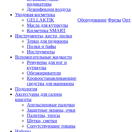
индикаторы
Дезинфекция воздуха
Уходовая косметика
GELLAKTIK
Оборудование
Фрезы
Опт
Масла для кутикулы
Косметика SMART
Инструменты, кисти, пилки
Терки для педикюра
Пилки и бафы
Инструменты
Вспомогательные жидкости
Ремуверы для ног и
кутикулы
Обезжириватели
Кровоостанавливающие
средства для маникюра
Подология
Аксессуары для салона
красоты
Апельсиновые палочки
Защитные экраны, очки
Палитры, типсы
Щетки, сметки
Сопутствующие товары
Наборы