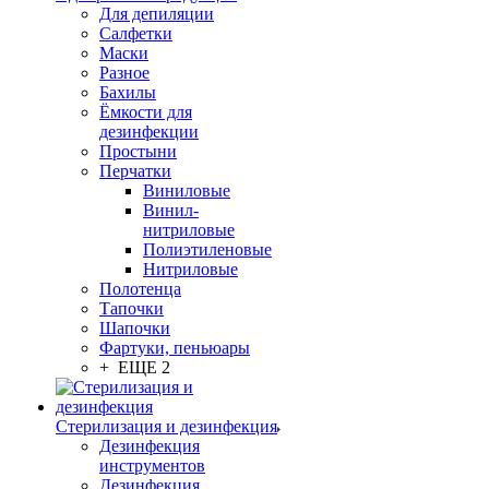
Для депиляции
Салфетки
Маски
Разное
Бахилы
Ёмкости для
дезинфекции
Простыни
Перчатки
Виниловые
Винил-
нитриловые
Полиэтиленовые
Нитриловые
Полотенца
Тапочки
Шапочки
Фартуки, пеньюары
+ ЕЩЕ 2
Стерилизация и дезинфекция
Дезинфекция
инструментов
Дезинфекция