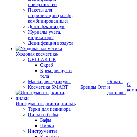
поверхностей
Пакеты для
стерилизации (крафт,
комбинированные)
Дезинфекция рук
Журналы учета,
индикаторы
Дезинфекция воздуха
Уходовая косметика
GELLAKTIK
Скраб
Крем для рук и
тела
Масла для кутикулы
Оплата
О
Косметика SMART
Бренды
Опт
и
ком
доставка
Инструменты, кисти, пилки
Терки для педикюра
Пилки и бафы
Бафы
Пилки
Инструменты
Кюретки