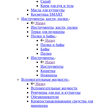
Скраб
Крем для рук и тела
Масла для кутикулы
Косметика SMART
Инструменты, кисти, пилки
Назад
Инструменты, кисти, пилки
Терки для педикюра
Пилки и бафы
Назад
Пилки и бафы
Бафы
Пилки
Инструменты
Назад
Инструменты
Кюретки
Ножницы
Вспомогательные жидкости
Назад
Вспомогательные жидкости
Ремуверы для ног и кутикулы
Обезжириватели
Кровоостанавливающие средства для
маникюра