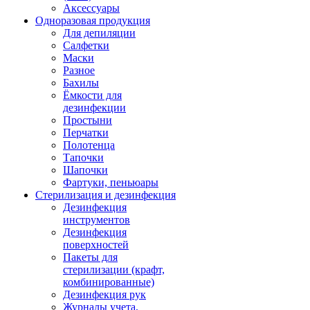
Аксессуары
Одноразовая продукция
Для депиляции
Салфетки
Маски
Разное
Бахилы
Ёмкости для
дезинфекции
Простыни
Перчатки
Полотенца
Тапочки
Шапочки
Фартуки, пеньюары
Стерилизация и дезинфекция
Дезинфекция
инструментов
Дезинфекция
поверхностей
Пакеты для
стерилизации (крафт,
комбинированные)
Дезинфекция рук
Журналы учета,