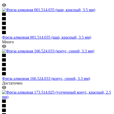
Фреза алмазная 001.514.035 (шар, красный, 3.5 мм)
Много
Фреза алмазная 166.524.033 (конус, синий, 3.3 мм)
Достаточно