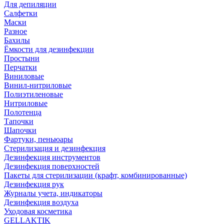
Для депиляции
Салфетки
Маски
Разное
Бахилы
Ёмкости для дезинфекции
Простыни
Перчатки
Виниловые
Винил-нитриловые
Полиэтиленовые
Нитриловые
Полотенца
Тапочки
Шапочки
Фартуки, пеньюары
Стерилизация и дезинфекция
Дезинфекция инструментов
Дезинфекция поверхностей
Пакеты для стерилизации (крафт, комбинированные)
Дезинфекция рук
Журналы учета, индикаторы
Дезинфекция воздуха
Уходовая косметика
GELLAKTIK