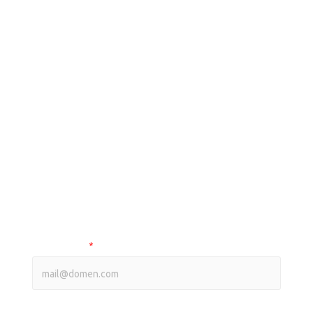
Узнайте оптовые цены на
нашу продукцию
ВЫБЕРИТЕ ПРАЙС-ЛИСТ
Оптовый прайс на smart продукцию
Оптовый прайс на фрезы
Ваш e-mail
*