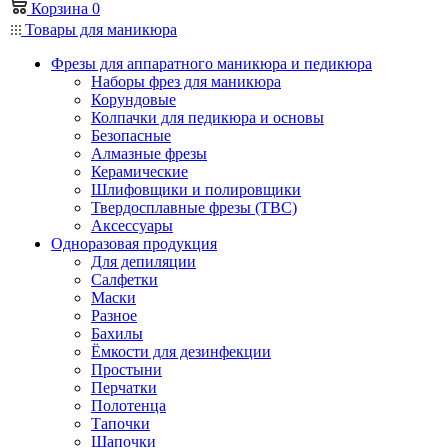
Корзина
0
Товары для маникюра
Фрезы для аппаратного маникюра и педикюра
Наборы фрез для маникюра
Корундовые
Колпачки для педикюра и основы
Безопасные
Алмазные фрезы
Керамические
Шлифовщики и полировщики
Твердосплавные фрезы (ТВС)
Аксессуары
Одноразовая продукция
Для депиляции
Салфетки
Маски
Разное
Бахилы
Ёмкости для дезинфекции
Простыни
Перчатки
Полотенца
Тапочки
Шапочки