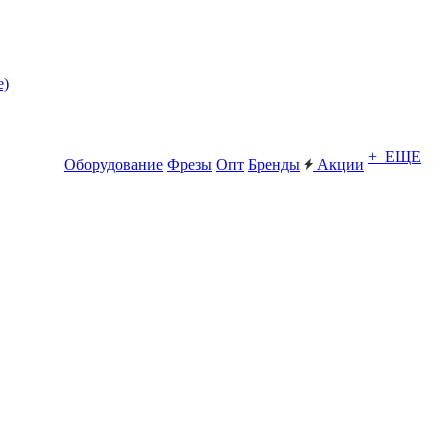
е)
+ ЕЩЕ
Оборудование
Фрезы
Опт
Бренды
Акции