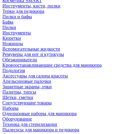
Косметика SMART
Инструменты, кисти, пилки
Терки для педикюра
Пилки и бафы
Бафы
Пилки
Инструменты
Кюретки
Ножницы
Вспомогательные жидкости
Ремуверы для ног и кутикулы
Обезжириватели
Кровоостанавливающие средства для маникюра
Подология
Аксессуары для салона красоты
Апельсиновые палочки
Защитные экраны, очки
Палитры, типсы
Щетки, сметки
Сопутствующие товары
Наборы
Одноразовые наборы для маникюра
Оборудование
Техника для стерилизации
Пылесосы для маникюра и педикюра