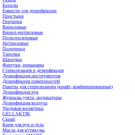
Бахилы
Ёмкости для дезинфекции
Простыни
Перчатки
Виниловые
Винил-нитриловые
Полиэтиленовые
Нитриловые
Полотенца
Тапочки
Шапочки
Фартуки, пеньюары
Стерилизация и дезинфекция
Дезинфекция инструментов
Дезинфекция поверхностей
Пакеты для стерилизации (крафт, комбинированные)
Дезинфекция рук
Журналы учета, индикаторы
Дезинфекция воздуха
Уходовая косметика
GELLAKTIK
Скраб
Крем для рук и тела
Масла для кутикулы