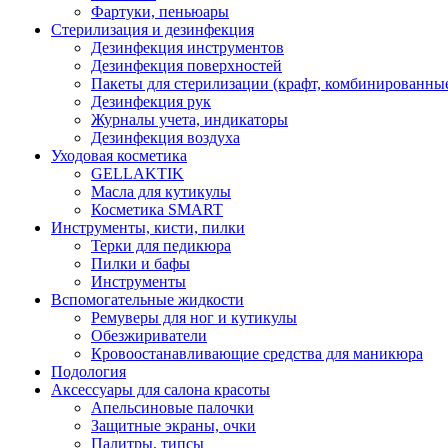
Фартуки, пеньюары
Стерилизация и дезинфекция
Дезинфекция инструментов
Дезинфекция поверхностей
Пакеты для стерилизации (крафт, комбинированны
Дезинфекция рук
Журналы учета, индикаторы
Дезинфекция воздуха
Уходовая косметика
GELLAKTIK
Масла для кутикулы
Косметика SMART
Инструменты, кисти, пилки
Терки для педикюра
Пилки и бафы
Инструменты
Вспомогательные жидкости
Ремуверы для ног и кутикулы
Обезжириватели
Кровоостанавливающие средства для маникюра
Подология
Аксессуары для салона красоты
Апельсиновые палочки
Защитные экраны, очки
Палитры, типсы