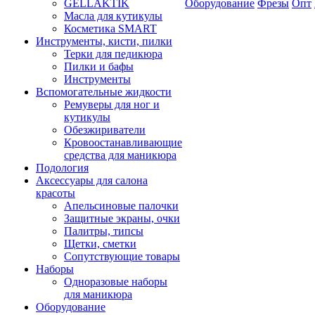
GELLAKTIK
Оборудование
Фрезы
Опт
Масла для кутикулы
Косметика SMART
Инструменты, кисти, пилки
Терки для педикюра
Пилки и бафы
Инструменты
Вспомогательные жидкости
Ремуверы для ног и
кутикулы
Обезжириватели
Кровоостанавливающие
средства для маникюра
Подология
Аксессуары для салона
красоты
Апельсиновые палочки
Защитные экраны, очки
Палитры, типсы
Щетки, сметки
Сопутствующие товары
Наборы
Одноразовые наборы
для маникюра
Оборудование