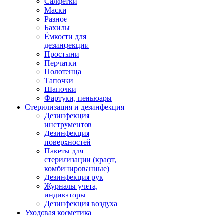
Салфетки
Маски
Разное
Бахилы
Ёмкости для
дезинфекции
Простыни
Перчатки
Полотенца
Тапочки
Шапочки
Фартуки, пеньюары
Стерилизация и дезинфекция
Дезинфекция
инструментов
Дезинфекция
поверхностей
Пакеты для
стерилизации (крафт,
комбинированные)
Дезинфекция рук
Журналы учета,
индикаторы
Дезинфекция воздуха
Уходовая косметика