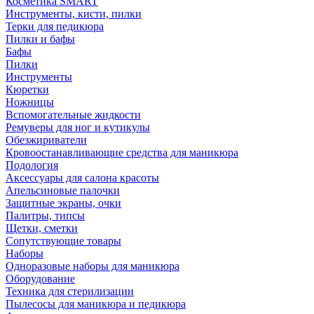
Косметика SMART
Инструменты, кисти, пилки
Терки для педикюра
Пилки и бафы
Бафы
Пилки
Инструменты
Кюретки
Ножницы
Вспомогательные жидкости
Ремуверы для ног и кутикулы
Обезжириватели
Кровоостанавливающие средства для маникюра
Подология
Аксессуары для салона красоты
Апельсиновые палочки
Защитные экраны, очки
Палитры, типсы
Щетки, сметки
Сопутствующие товары
Наборы
Одноразовые наборы для маникюра
Оборудование
Техника для стерилизации
Пылесосы для маникюра и педикюра