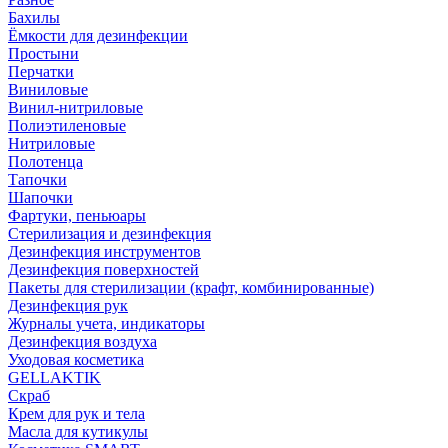
Бахилы
Ёмкости для дезинфекции
Простыни
Перчатки
Виниловые
Винил-нитриловые
Полиэтиленовые
Нитриловые
Полотенца
Тапочки
Шапочки
Фартуки, пеньюары
Стерилизация и дезинфекция
Дезинфекция инструментов
Дезинфекция поверхностей
Пакеты для стерилизации (крафт, комбинированные)
Дезинфекция рук
Журналы учета, индикаторы
Дезинфекция воздуха
Уходовая косметика
GELLAKTIK
Скраб
Крем для рук и тела
Масла для кутикулы