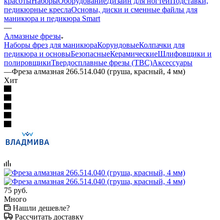
красоты
Наборы
Оборудование
Дизайн для ногтей
Подставки,
педикюрные кресла
Основы, диски и сменные файлы для
маникюра и педикюра Smart
—
Алмазные фрезы
Наборы фрез для маникюра
Корундовые
Колпачки для
педикюра и основы
Безопасные
Керамические
Шлифовщики и
полировщики
Твердосплавные фрезы (ТВС)
Аксессуары
—
Фреза алмазная 266.514.040 (груша, красный, 4 мм)
Хит
75
руб.
Много
Нашли дешевле?
Рассчитать доставку