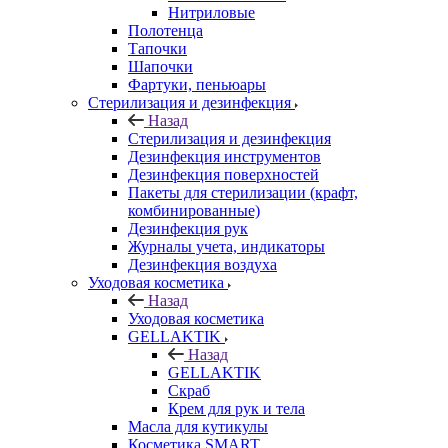
Нитриловые
Полотенца
Тапочки
Шапочки
Фартуки, пеньюары
Стерилизация и дезинфекция
Назад
Стерилизация и дезинфекция
Дезинфекция инструментов
Дезинфекция поверхностей
Пакеты для стерилизации (крафт,
комбинированные)
Дезинфекция рук
Журналы учета, индикаторы
Дезинфекция воздуха
Уходовая косметика
Назад
Уходовая косметика
GELLAKTIK
Назад
GELLAKTIK
Скраб
Крем для рук и тела
Масла для кутикулы
Косметика SMART