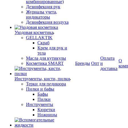
комбинированные)
Дезинфекция рук
Журналы учета,
индикаторы
Дезинфекция воздуха
Уходовая косметика
GELLAKTIK
Скраб
Крем для рук и
тела
Масла для кутикулы
Оплата
О
Косметика SMART
Бренды
Опт
и
ком
доставка
Инструменты, кисти, пилки
Терки для педикюра
Пилки и бафы
Бафы
Пилки
Инструменты
Кюретки
Ножницы