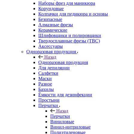
Наборы фрез для маникюра
Корундовые
Колпачки для педикюра и основы
Безопасные
Алмазные фрезы
Керамические
Шлифовщики и полировщики
Твердосплавные фрезы (ТВС)
Аксессуары
Одноразовая продукция
Назад
Одноразовая продукция
Для депиляции
Салфетки
Маски
Разное
Бахилы
Ёмкости для дезинфекции
Простыни
Перчатки
Назад
Перчатки
Виниловые
Винил-нитриловые
Полиэтиленовые