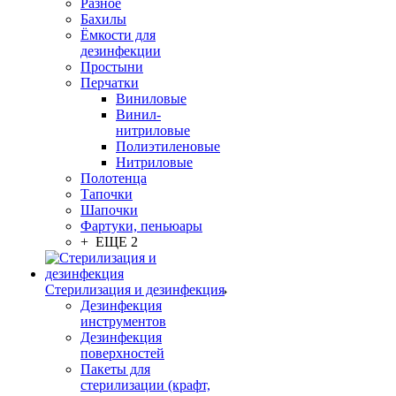
Разное
Бахилы
Ёмкости для
дезинфекции
Простыни
Перчатки
Виниловые
Винил-
нитриловые
Полиэтиленовые
Нитриловые
Полотенца
Тапочки
Шапочки
Фартуки, пеньюары
+ ЕЩЕ 2
Стерилизация и дезинфекция
Дезинфекция
инструментов
Дезинфекция
поверхностей
Пакеты для
стерилизации (крафт,