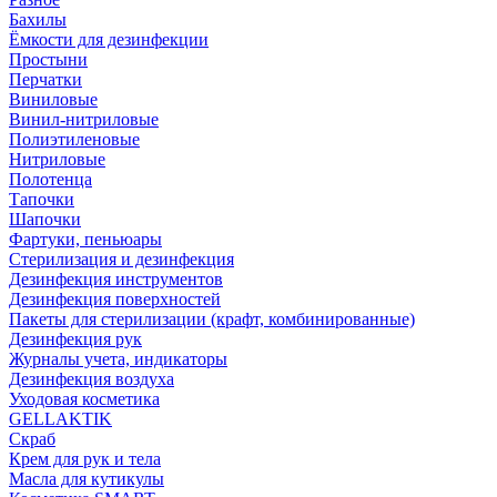
Бахилы
Ёмкости для дезинфекции
Простыни
Перчатки
Виниловые
Винил-нитриловые
Полиэтиленовые
Нитриловые
Полотенца
Тапочки
Шапочки
Фартуки, пеньюары
Стерилизация и дезинфекция
Дезинфекция инструментов
Дезинфекция поверхностей
Пакеты для стерилизации (крафт, комбинированные)
Дезинфекция рук
Журналы учета, индикаторы
Дезинфекция воздуха
Уходовая косметика
GELLAKTIK
Скраб
Крем для рук и тела
Масла для кутикулы