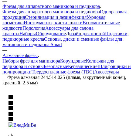
—
Фрезы для аппаратного маникюра и педикюра
Фрезы для аппаратного маникюра и педикюра
Одноразовая
продукция
Стерилизация и дезинфекция
Уходовая
косметика
Инструменты, кисти, пилки
Вспомогательные
жидкости
Подология
Аксессуары для салона
красоты
Наборы
Оборудование
Дизайн для ногтей
Подставки,
педикюрные кресла
Основы, диски и сменные файлы для
маникюра и педикюра Smart
—
Алмазные фрезы
Наборы фрез для маникюра
Корундовые
Колпачки для
педикюра и основы
Безопасные
Керамические
Шлифовщики и
полировщики
Твердосплавные фрезы (ТВС)
Аксессуары
—
Фреза алмазная 244.514.025 (пламя, закругленный конец,
красный, 2.5 мм)