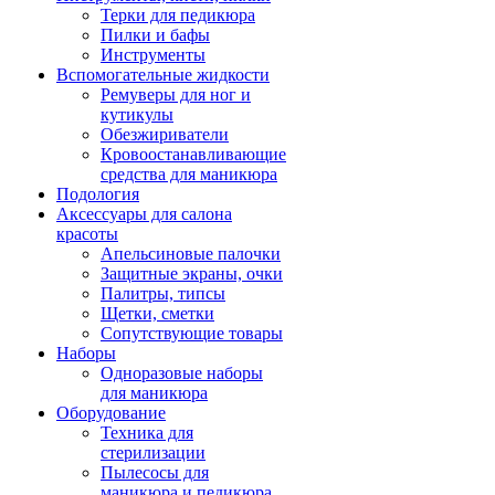
Терки для педикюра
Пилки и бафы
Инструменты
Вспомогательные жидкости
Ремуверы для ног и
кутикулы
Обезжириватели
Кровоостанавливающие
средства для маникюра
Подология
Аксессуары для салона
красоты
Апельсиновые палочки
Защитные экраны, очки
Палитры, типсы
Щетки, сметки
Сопутствующие товары
Наборы
Одноразовые наборы
для маникюра
Оборудование
Техника для
стерилизации
Пылесосы для
маникюра и педикюра