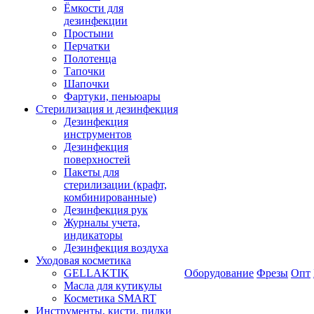
Ёмкости для
дезинфекции
Простыни
Перчатки
Полотенца
Тапочки
Шапочки
Фартуки, пеньюары
Стерилизация и дезинфекция
Дезинфекция
инструментов
Дезинфекция
поверхностей
Пакеты для
стерилизации (крафт,
комбинированные)
Дезинфекция рук
Журналы учета,
индикаторы
Дезинфекция воздуха
Уходовая косметика
GELLAKTIK
Оборудование
Фрезы
Опт
Масла для кутикулы
Косметика SMART
Инструменты, кисти, пилки