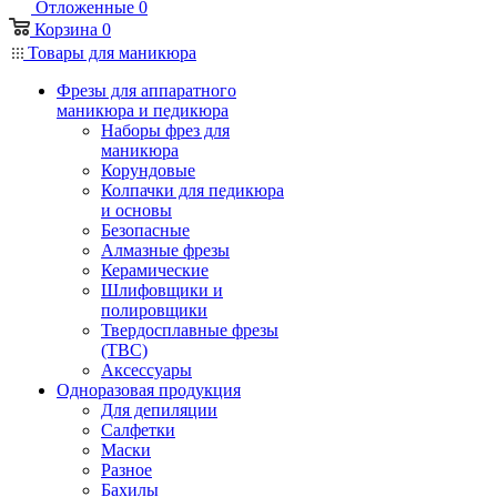
Отложенные
0
Корзина
0
Товары для маникюра
Фрезы для аппаратного
маникюра и педикюра
Наборы фрез для
маникюра
Корундовые
Колпачки для педикюра
и основы
Безопасные
Алмазные фрезы
Керамические
Шлифовщики и
полировщики
Твердосплавные фрезы
(ТВС)
Аксессуары
Одноразовая продукция
Для депиляции
Салфетки
Маски
Разное
Бахилы