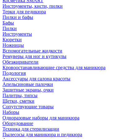
Косметика SMART
Инструменты, кисти, пилки
Терки для педикюра
Пилки и бафы
Бафы
Пилки
Инструменты
Кюретки
Ножницы
Вспомогательные жидкости
Ремуверы для ног и кутикулы
Обезжириватели
Кровоостанавливающие средства для маникюра
Подология
Аксессуары для салона красоты
Апельсиновые палочки
Защитные экраны, очки
Палитры, типсы
Щетки, сметки
Сопутствующие товары
Наборы
Одноразовые наборы для маникюра
Оборудование
Техника для стерилизации
Пылесосы для маникюра и педикюра