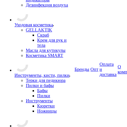
Дезинфекция воздуха
Уходовая косметика
GELLAKTIK
Скраб
Крем для рук и
тела
Масла для кутикулы
Косметика SMART
Оплата
О
Бренды
Опт
и
ком
доставка
Инструменты, кисти, пилки
Терки для педикюра
Пилки и бафы
Бафы
Пилки
Инструменты
Кюретки
Ножницы