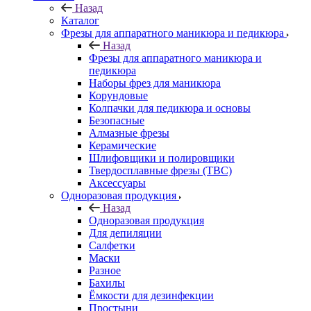
Назад
Каталог
Фрезы для аппаратного маникюра и педикюра
Назад
Фрезы для аппаратного маникюра и
педикюра
Наборы фрез для маникюра
Корундовые
Колпачки для педикюра и основы
Безопасные
Алмазные фрезы
Керамические
Шлифовщики и полировщики
Твердосплавные фрезы (ТВС)
Аксессуары
Одноразовая продукция
Назад
Одноразовая продукция
Для депиляции
Салфетки
Маски
Разное
Бахилы
Ёмкости для дезинфекции
Простыни