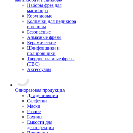
Наборы фрез для
маникюра
Корундовые
Колпачки для педикюра
и основы
Безопасные
Алмазные фрезы
Керамические
Шлифовщики и
полировщики
Твердосплавные фрезы
(ТВС)
Аксессуары
Одноразовая продукция
Для депиляции
Салфетки
Маски
Разное
Бахилы
Ёмкости для
дезинфекции
Простыни