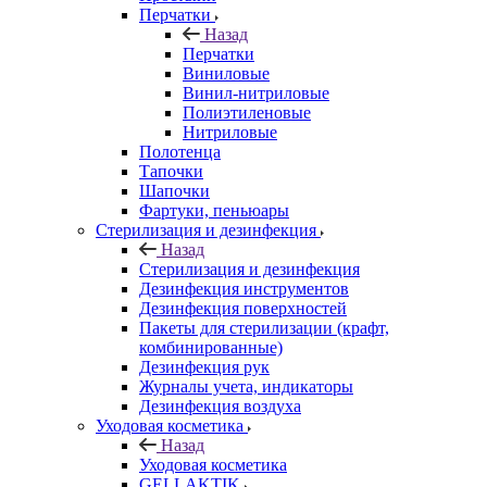
Перчатки
Назад
Перчатки
Виниловые
Винил-нитриловые
Полиэтиленовые
Нитриловые
Полотенца
Тапочки
Шапочки
Фартуки, пеньюары
Стерилизация и дезинфекция
Назад
Стерилизация и дезинфекция
Дезинфекция инструментов
Дезинфекция поверхностей
Пакеты для стерилизации (крафт,
комбинированные)
Дезинфекция рук
Журналы учета, индикаторы
Дезинфекция воздуха
Уходовая косметика
Назад
Уходовая косметика
GELLAKTIK