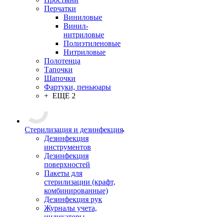
Перчатки
Виниловые
Винил-
нитриловые
Полиэтиленовые
Нитриловые
Полотенца
Тапочки
Шапочки
Фартуки, пеньюары
+ ЕЩЕ 2
Стерилизация и дезинфекция
Дезинфекция
инструментов
Дезинфекция
поверхностей
Пакеты для
стерилизации (крафт,
комбинированные)
Дезинфекция рук
Журналы учета,
индикаторы