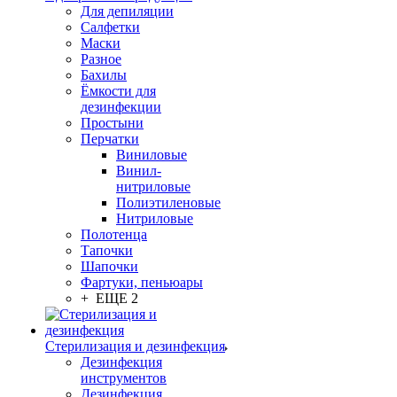
Для депиляции
Салфетки
Маски
Разное
Бахилы
Ёмкости для
дезинфекции
Простыни
Перчатки
Виниловые
Винил-
нитриловые
Полиэтиленовые
Нитриловые
Полотенца
Тапочки
Шапочки
Фартуки, пеньюары
+ ЕЩЕ 2
Стерилизация и дезинфекция
Дезинфекция
инструментов
Дезинфекция