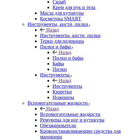
Скраб
Крем для рук и тела
Масла для кутикулы
Косметика SMART
Инструменты, кисти, пилки
Назад
Инструменты, кисти, пилки
Терки для педикюра
Пилки и бафы
Назад
Пилки и бафы
Бафы
Пилки
Инструменты
Назад
Инструменты
Кюретки
Ножницы
Вспомогательные жидкости
Назад
Вспомогательные жидкости
Ремуверы для ног и кутикулы
Обезжириватели
Кровоостанавливающие средства для
маникюра