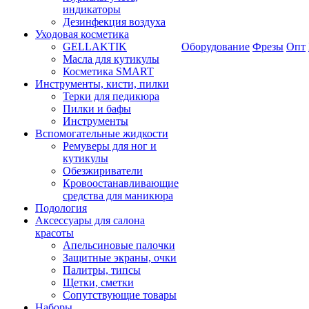
индикаторы
Дезинфекция воздуха
Уходовая косметика
GELLAKTIK
Оборудование
Фрезы
Опт
Масла для кутикулы
Косметика SMART
Инструменты, кисти, пилки
Терки для педикюра
Пилки и бафы
Инструменты
Вспомогательные жидкости
Ремуверы для ног и
кутикулы
Обезжириватели
Кровоостанавливающие
средства для маникюра
Подология
Аксессуары для салона
красоты
Апельсиновые палочки
Защитные экраны, очки
Палитры, типсы
Щетки, сметки
Сопутствующие товары
Наборы