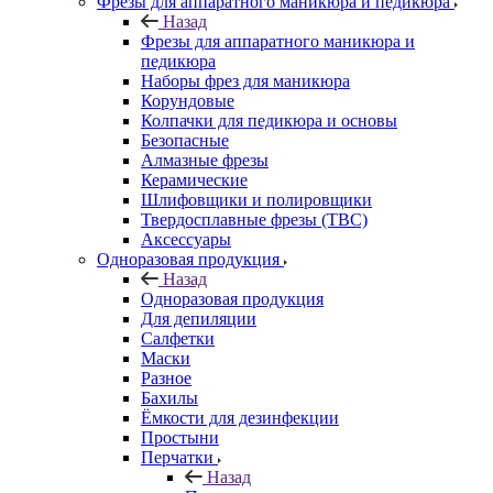
Фрезы для аппаратного маникюра и педикюра
Назад
Фрезы для аппаратного маникюра и
педикюра
Наборы фрез для маникюра
Корундовые
Колпачки для педикюра и основы
Безопасные
Алмазные фрезы
Керамические
Шлифовщики и полировщики
Твердосплавные фрезы (ТВС)
Аксессуары
Одноразовая продукция
Назад
Одноразовая продукция
Для депиляции
Салфетки
Маски
Разное
Бахилы
Ёмкости для дезинфекции
Простыни
Перчатки
Назад