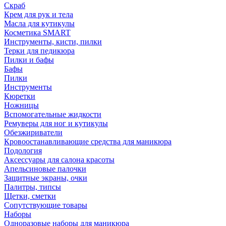
Скраб
Крем для рук и тела
Масла для кутикулы
Косметика SMART
Инструменты, кисти, пилки
Терки для педикюра
Пилки и бафы
Бафы
Пилки
Инструменты
Кюретки
Ножницы
Вспомогательные жидкости
Ремуверы для ног и кутикулы
Обезжириватели
Кровоостанавливающие средства для маникюра
Подология
Аксессуары для салона красоты
Апельсиновые палочки
Защитные экраны, очки
Палитры, типсы
Щетки, сметки
Сопутствующие товары
Наборы
Одноразовые наборы для маникюра