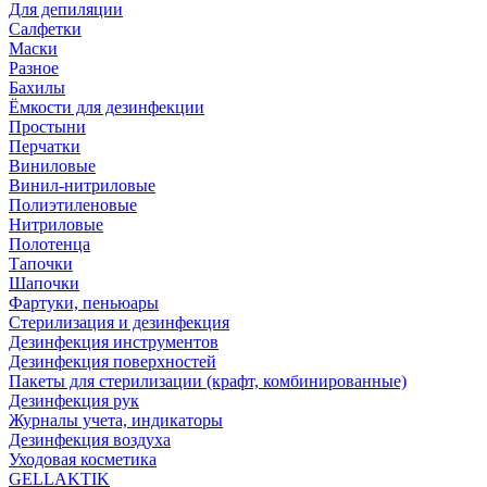
Для депиляции
Салфетки
Маски
Разное
Бахилы
Ёмкости для дезинфекции
Простыни
Перчатки
Виниловые
Винил-нитриловые
Полиэтиленовые
Нитриловые
Полотенца
Тапочки
Шапочки
Фартуки, пеньюары
Стерилизация и дезинфекция
Дезинфекция инструментов
Дезинфекция поверхностей
Пакеты для стерилизации (крафт, комбинированные)
Дезинфекция рук
Журналы учета, индикаторы
Дезинфекция воздуха
Уходовая косметика
GELLAKTIK