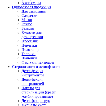
Аксессуары
Одноразовая продукция
Для депиляции
Салфетки
Маски
Разное
Бахилы
Ёмкости для
дезинфекции
Простыни
Перчатки
Полотенца
Тапочки
Шапочки
Фартуки, пеньюары
Стерилизация и дезинфекция
Дезинфекция
инструментов
Дезинфекция
поверхностей
Пакеты для
стерилизации (крафт,
комбинированные)
Дезинфекция рук
Журналы учета,