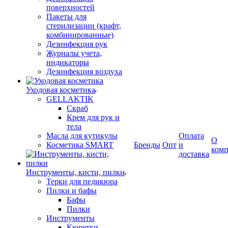
поверхностей
Пакеты для
стерилизации (крафт,
комбинированные)
Дезинфекция рук
Журналы учета,
индикаторы
Дезинфекция воздуха
Уходовая косметика
GELLAKTIK
Скраб
Крем для рук и
тела
Масла для кутикулы
Оплата
О
Косметика SMART
Бренды
Опт
и
ком
доставка
Инструменты, кисти, пилки
Терки для педикюра
Пилки и бафы
Бафы
Пилки
Инструменты
Кюретки