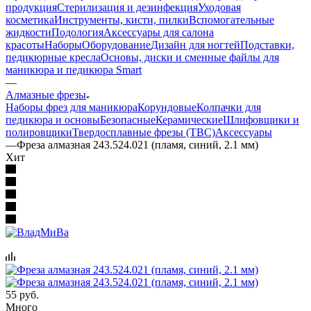
продукция
Стерилизация и дезинфекция
Уходовая
косметика
Инструменты, кисти, пилки
Вспомогательные
жидкости
Подология
Аксессуары для салона
красоты
Наборы
Оборудование
Дизайн для ногтей
Подставки,
педикюрные кресла
Основы, диски и сменные файлы для
маникюра и педикюра Smart
—
Алмазные фрезы
Наборы фрез для маникюра
Корундовые
Колпачки для
педикюра и основы
Безопасные
Керамические
Шлифовщики и
полировщики
Твердосплавные фрезы (ТВС)
Аксессуары
—
Фреза алмазная 243.524.021 (пламя, синий, 2.1 мм)
Хит
55
руб.
Много