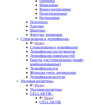
Перчатки
Виниловые
Винил-нитриловые
Полиэтиленовые
Нитриловые
Полотенца
Тапочки
Шапочки
Фартуки, пеньюары
Стерилизация и дезинфекция
Назад
Стерилизация и дезинфекция
Дезинфекция инструментов
Дезинфекция поверхностей
Пакеты для стерилизации (крафт,
комбинированные)
Дезинфекция рук
Журналы учета, индикаторы
Дезинфекция воздуха
Уходовая косметика
Назад
Уходовая косметика
GELLAKTIK
Назад
GELLAKTIK