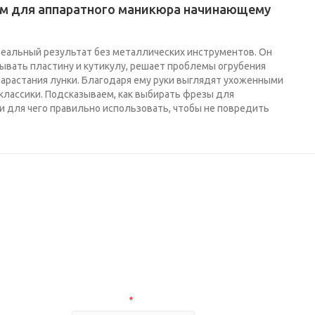
ам для аппаратного маникюра начинающему
еальный результат без металлических инструментов. Он
ывать пластину и кутикулу, решает проблемы огрубения
зарастания лунки. Благодаря ему руки выглядят ухоженными
классики. Подсказываем, как выбирать фрезы для
 и для чего правильно использовать, чтобы не повредить
нашу продукцию
Ваш e-mail
*