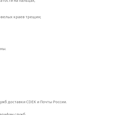
тости на пальцах;
овелых краев трещин;
ны.
ужб доставки CDEK и Почты России.
арифам служб.