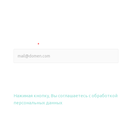
ВЫБЕРИТЕ ПРАЙС-ЛИСТ
Оптовый прайс на smart продукцию
Оптовый прайс на фрезы
Ваш e-mail
*
ПОЛУЧИТЬ ПРАЙС
Нажимая кнопку, Вы соглашаетесь
с обработкой
персональных данных