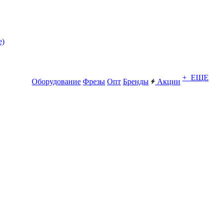
е)
+ ЕЩЕ
Оборудование
Фрезы
Опт
Бренды
Акции