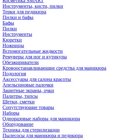
Косметика SMART
Инструменты, кисти, пилки
Терки для педикюра
Пилки и бафы
Бафы
Пилки
Инструменты
Кюретки
Ножницы
Вспомогательные жидкости
Ремуверы для ног и кутикулы
Обезжириватели
Кровоостанавливающие средства для маникюра
Подология
Аксессуары для салона красоты
Апельсиновые палочки
Защитные экраны, очки
Палитры, типсы
Щетки, сметки
Сопутствующие товары
Наборы
Одноразовые наборы для маникюра
Оборудование
Техника для стерилизации
Пылесосы для маникюра и педикюра