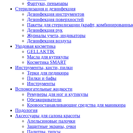
Фартуки, пеньюары
Стерилизация и дезинфекция
Дезинфекция инструментов
Дезинфекция поверхностей
Пакеты для стерилизации (крафт, комбинированны
Дезинфекция рук
Журналы учета, индикаторы
Дезинфекция воздуха
Уходовая косметика
GELLAKTIK
Масла для кутикулы
Косметика SMART
Инструменты, кисти, пилки
Терки для педикюра
Пилки и бафы
Инструменты
Вспомогательные жидкости
Ремуверы для ног и кутикулы
Обезжириватели
Кровоостанавливающие средства для маникюра
Подология
Аксессуары для салона красоты
Апельсиновые палочки
Защитные экраны, очки
Палитры, типсы