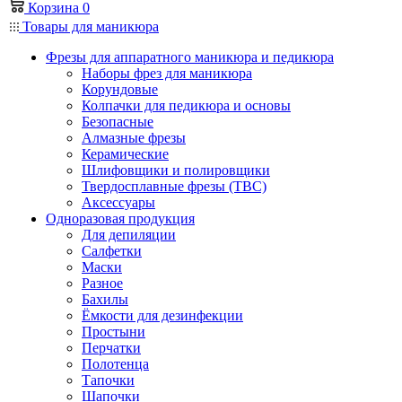
Корзина
0
Товары для маникюра
Фрезы для аппаратного маникюра и педикюра
Наборы фрез для маникюра
Корундовые
Колпачки для педикюра и основы
Безопасные
Алмазные фрезы
Керамические
Шлифовщики и полировщики
Твердосплавные фрезы (ТВС)
Аксессуары
Одноразовая продукция
Для депиляции
Салфетки
Маски
Разное
Бахилы
Ёмкости для дезинфекции
Простыни
Перчатки
Полотенца
Тапочки
Шапочки