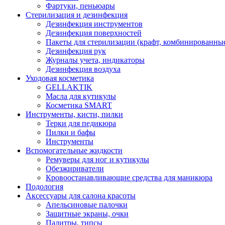
Фартуки, пеньюары
Стерилизация и дезинфекция
Дезинфекция инструментов
Дезинфекция поверхностей
Пакеты для стерилизации (крафт, комбинированны
Дезинфекция рук
Журналы учета, индикаторы
Дезинфекция воздуха
Уходовая косметика
GELLAKTIK
Масла для кутикулы
Косметика SMART
Инструменты, кисти, пилки
Терки для педикюра
Пилки и бафы
Инструменты
Вспомогательные жидкости
Ремуверы для ног и кутикулы
Обезжириватели
Кровоостанавливающие средства для маникюра
Подология
Аксессуары для салона красоты
Апельсиновые палочки
Защитные экраны, очки
Палитры, типсы