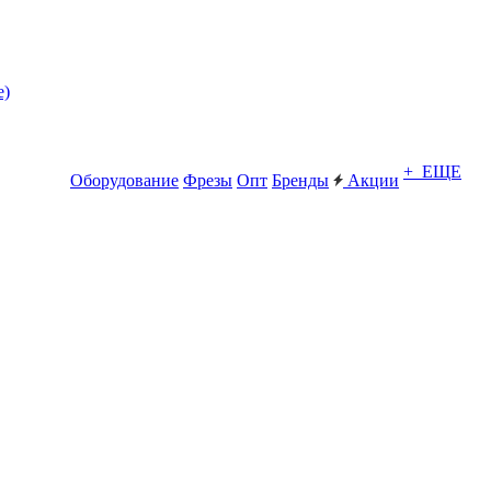
е)
+ ЕЩЕ
Оборудование
Фрезы
Опт
Бренды
Акции