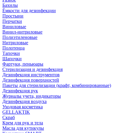
Бахилы
Ёмкости для дезинфекции
Простыни
Перчатки
Виниловые
Винил-нитриловые
Полиэтиленовые
Нитриловые
Полотенца
Тапочки
Шапочки
Фартуки, пеньюары
Стерилизация и дезинфекция
Дезинфекция инструментов
Дезинфекция поверхностей
Пакеты для стерилизации (крафт, комбинированные)
Дезинфекция рук
Журналы учета, индикаторы
Дезинфекция воздуха
Уходовая косметика
GELLAKTIK
Скраб
Крем для рук и тела
Масла для кутикулы