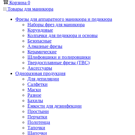
Корзина
0
Товары для маникюра
Фрезы для аппаратного маникюра и педикюра
Наборы фрез для маникюра
Корундовые
Колпачки для педикюра и основы
Безопасные
Алмазные фрезы
Керамические
Шлифовщики и полировщики
Твердосплавные фрезы (ТВС)
Аксессуары
Одноразовая продукция
Для депиляции
Салфетки
Маски
Разное
Бахилы
Ёмкости для дезинфекции
Простыни
Перчатки
Полотенца
Тапочки
Шапочки