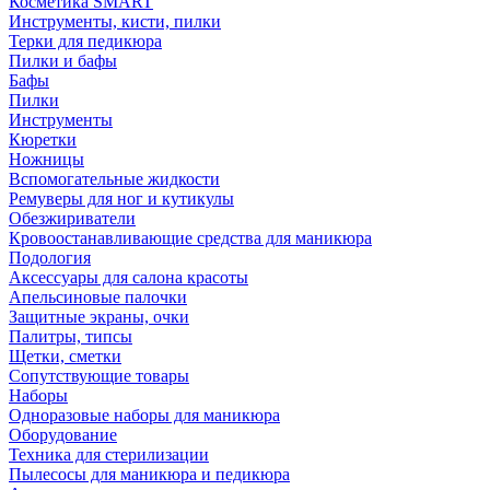
Косметика SMART
Инструменты, кисти, пилки
Терки для педикюра
Пилки и бафы
Бафы
Пилки
Инструменты
Кюретки
Ножницы
Вспомогательные жидкости
Ремуверы для ног и кутикулы
Обезжириватели
Кровоостанавливающие средства для маникюра
Подология
Аксессуары для салона красоты
Апельсиновые палочки
Защитные экраны, очки
Палитры, типсы
Щетки, сметки
Сопутствующие товары
Наборы
Одноразовые наборы для маникюра
Оборудование
Техника для стерилизации
Пылесосы для маникюра и педикюра