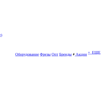
е)
+ ЕЩЕ
Оборудование
Фрезы
Опт
Бренды
Акции