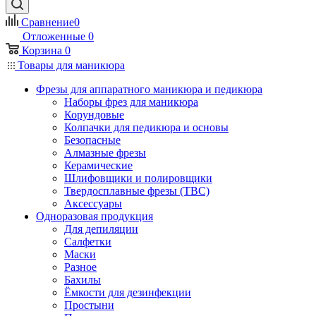
Сравнение
0
Отложенные
0
Корзина
0
Товары для маникюра
Фрезы для аппаратного маникюра и педикюра
Наборы фрез для маникюра
Корундовые
Колпачки для педикюра и основы
Безопасные
Алмазные фрезы
Керамические
Шлифовщики и полировщики
Твердосплавные фрезы (ТВС)
Аксессуары
Одноразовая продукция
Для депиляции
Салфетки
Маски
Разное
Бахилы
Ёмкости для дезинфекции
Простыни