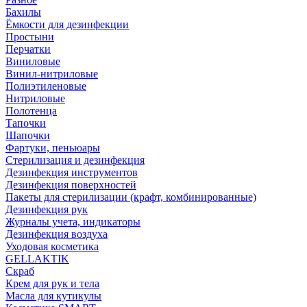
Бахилы
Ёмкости для дезинфекции
Простыни
Перчатки
Виниловые
Винил-нитриловые
Полиэтиленовые
Нитриловые
Полотенца
Тапочки
Шапочки
Фартуки, пеньюары
Стерилизация и дезинфекция
Дезинфекция инструментов
Дезинфекция поверхностей
Пакеты для стерилизации (крафт, комбинированные)
Дезинфекция рук
Журналы учета, индикаторы
Дезинфекция воздуха
Уходовая косметика
GELLAKTIK
Скраб
Крем для рук и тела
Масла для кутикулы