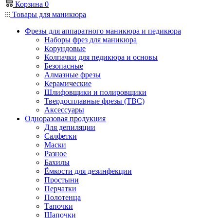
Корзина
0
Товары для маникюра
Фрезы для аппаратного маникюра и педикюра
Наборы фрез для маникюра
Корундовые
Колпачки для педикюра и основы
Безопасные
Алмазные фрезы
Керамические
Шлифовщики и полировщики
Твердосплавные фрезы (ТВС)
Аксессуары
Одноразовая продукция
Для депиляции
Салфетки
Маски
Разное
Бахилы
Ёмкости для дезинфекции
Простыни
Перчатки
Полотенца
Тапочки
Шапочки