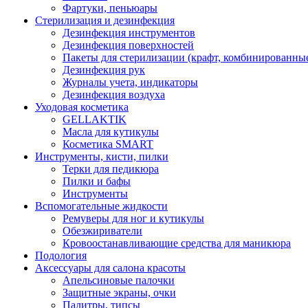
Фартуки, пеньюары
Стерилизация и дезинфекция
Дезинфекция инструментов
Дезинфекция поверхностей
Пакеты для стерилизации (крафт, комбинированны
Дезинфекция рук
Журналы учета, индикаторы
Дезинфекция воздуха
Уходовая косметика
GELLAKTIK
Масла для кутикулы
Косметика SMART
Инструменты, кисти, пилки
Терки для педикюра
Пилки и бафы
Инструменты
Вспомогательные жидкости
Ремуверы для ног и кутикулы
Обезжириватели
Кровоостанавливающие средства для маникюра
Подология
Аксессуары для салона красоты
Апельсиновые палочки
Защитные экраны, очки
Палитры, типсы