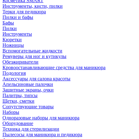
Косметика SMART
Инструменты, кисти, пилки
Терки для педикюра
Пилки и бафы
Бафы
Пилки
Инструменты
Кюретки
Ножницы
Вспомогательные жидкости
Ремуверы для ног и кутикулы
Обезжириватели
Кровоостанавливающие средства для маникюра
Подология
Аксессуары для салона красоты
Апельсиновые палочки
Защитные экраны, очки
Палитры, типсы
Щетки, сметки
Сопутствующие товары
Наборы
Одноразовые наборы для маникюра
Оборудование
Техника для стерилизации
Пылесосы для маникюра и педикюра