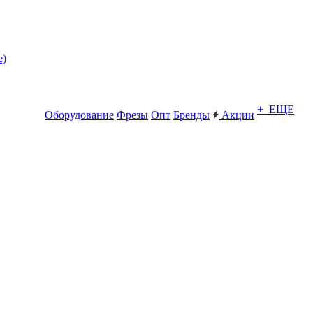
е)
+ ЕЩЕ
Оборудование
Фрезы
Опт
Бренды
Акции