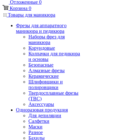
Отложенные
0
Корзина
0
Товары для маникюра
Фрезы для аппаратного
маникюра и педикюра
Наборы фрез для
маникюра
Корундовые
Колпачки для педикюра
и основы
Безопасные
Алмазные фрезы
Керамические
Шлифовщики и
полировщики
Твердосплавные фрезы
(ТВС)
Аксессуары
Одноразовая продукция
Для депиляции
Салфетки
Маски
Разное
Бахилы