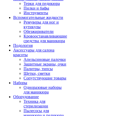
Терки для педикюра
Пилки и бафы
Инструменты
Вспомогательные жидкости
Ремуверы для ног и
кутикулы
Обезжириватели
Кровоостанавливающие
средства для маникюра
Подология
Аксессуары для салона
красоты
Апельсиновые палочки
Защитные экраны, очки
Палитры, типсы
Щетки, сметки
Сопутствующие товары
Наборы
Одноразовые наборы
для маникюра
Оборудование
Техника для
стерилизации
Пылесосы для
маникюра и педикюра