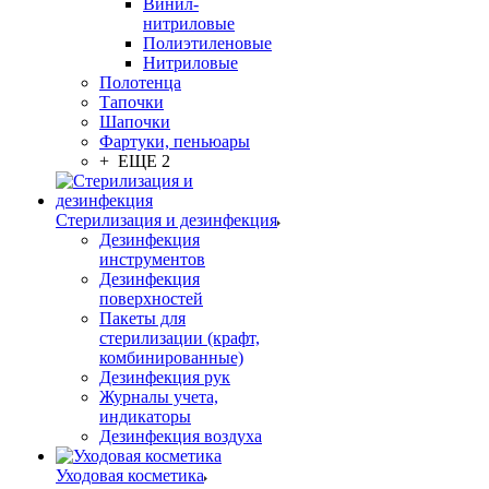
Винил-
нитриловые
Полиэтиленовые
Нитриловые
Полотенца
Тапочки
Шапочки
Фартуки, пеньюары
+ ЕЩЕ 2
Стерилизация и дезинфекция
Дезинфекция
инструментов
Дезинфекция
поверхностей
Пакеты для
стерилизации (крафт,
комбинированные)
Дезинфекция рук
Журналы учета,
индикаторы
Дезинфекция воздуха
Уходовая косметика