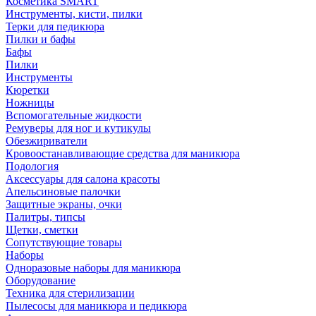
Косметика SMART
Инструменты, кисти, пилки
Терки для педикюра
Пилки и бафы
Бафы
Пилки
Инструменты
Кюретки
Ножницы
Вспомогательные жидкости
Ремуверы для ног и кутикулы
Обезжириватели
Кровоостанавливающие средства для маникюра
Подология
Аксессуары для салона красоты
Апельсиновые палочки
Защитные экраны, очки
Палитры, типсы
Щетки, сметки
Сопутствующие товары
Наборы
Одноразовые наборы для маникюра
Оборудование
Техника для стерилизации
Пылесосы для маникюра и педикюра