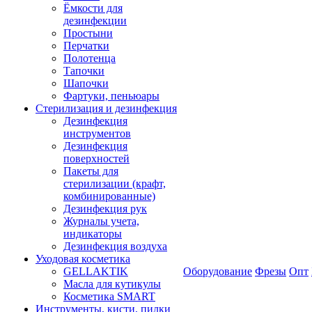
Ёмкости для
дезинфекции
Простыни
Перчатки
Полотенца
Тапочки
Шапочки
Фартуки, пеньюары
Стерилизация и дезинфекция
Дезинфекция
инструментов
Дезинфекция
поверхностей
Пакеты для
стерилизации (крафт,
комбинированные)
Дезинфекция рук
Журналы учета,
индикаторы
Дезинфекция воздуха
Уходовая косметика
GELLAKTIK
Оборудование
Фрезы
Опт
Масла для кутикулы
Косметика SMART
Инструменты, кисти, пилки