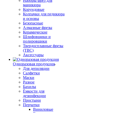
Наборы фрез для
маникюра
Корундовые
Колпачки для педикюра
и основы
Безопасные
Алмазные фрезы
Керамические
Шлифовщики и
полировщики
Твердосплавные фрезы
(ТВС)
Аксессуары
Одноразовая продукция
Для депиляции
Салфетки
Маски
Разное
Бахилы
Ёмкости для
дезинфекции
Простыни
Перчатки
Виниловые