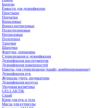
Бахилы
Ёмкости для дезинфекции
Простыни
Перчатки
Виниловые
Винил-нитриловые
Полиэтиленовые
Нитриловые
Полотенца
Тапочки
Шапочки
Фартуки, пеньюары
Стерилизация и дезинфекция
Дезинфекция инструментов
Дезинфекция поверхностей
Пакеты для стерилизации (крафт, комбинированные)
Дезинфекция рук
Журналы учета, индикаторы
Дезинфекция воздуха
Уходовая косметика
GELLAKTIK
Скраб
Крем для рук и тела
Масла для кутикулы