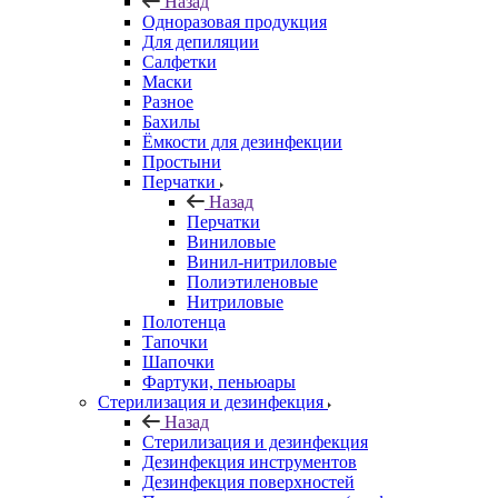
Назад
Одноразовая продукция
Для депиляции
Салфетки
Маски
Разное
Бахилы
Ёмкости для дезинфекции
Простыни
Перчатки
Назад
Перчатки
Виниловые
Винил-нитриловые
Полиэтиленовые
Нитриловые
Полотенца
Тапочки
Шапочки
Фартуки, пеньюары
Стерилизация и дезинфекция
Назад
Стерилизация и дезинфекция
Дезинфекция инструментов
Дезинфекция поверхностей