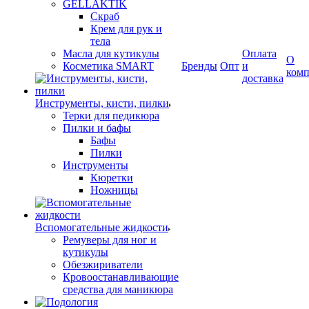
GELLAKTIK
Скраб
Крем для рук и
тела
Масла для кутикулы
Оплата
О
Косметика SMART
Бренды
Опт
и
ком
доставка
Инструменты, кисти, пилки
Терки для педикюра
Пилки и бафы
Бафы
Пилки
Инструменты
Кюретки
Ножницы
Вспомогательные жидкости
Ремуверы для ног и
кутикулы
Обезжириватели
Кровоостанавливающие
средства для маникюра