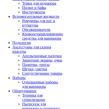
Терки для педикюра
Пилки и бафы
Инструменты
Вспомогательные жидкости
Ремуверы для ног и
кутикулы
Обезжириватели
Кровоостанавливающие
средства для маникюра
Подология
Аксессуары для салона
красоты
Апельсиновые палочки
Защитные экраны, очки
Палитры, типсы
Щетки, сметки
Сопутствующие товары
Наборы
Одноразовые наборы
для маникюра
Оборудование
Техника для
стерилизации
Пылесосы для
маникюра и педикюра