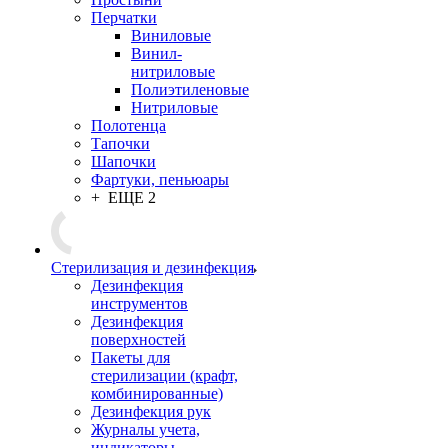
Перчатки
Виниловые
Винил-
нитриловые
Полиэтиленовые
Нитриловые
Полотенца
Тапочки
Шапочки
Фартуки, пеньюары
+ ЕЩЕ 2
Стерилизация и дезинфекция
Дезинфекция
инструментов
Дезинфекция
поверхностей
Пакеты для
стерилизации (крафт,
комбинированные)
Дезинфекция рук
Журналы учета,
индикаторы