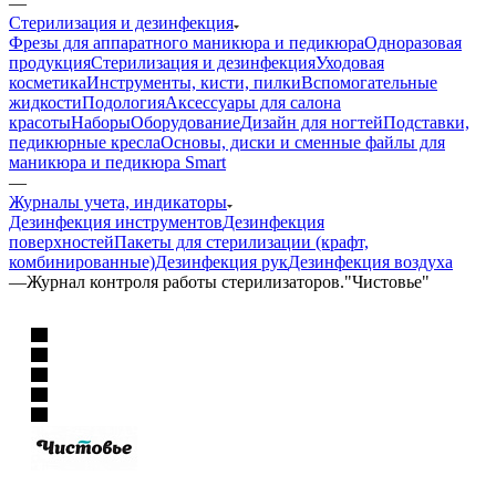
—
Стерилизация и дезинфекция
Фрезы для аппаратного маникюра и педикюра
Одноразовая
продукция
Стерилизация и дезинфекция
Уходовая
косметика
Инструменты, кисти, пилки
Вспомогательные
жидкости
Подология
Аксессуары для салона
красоты
Наборы
Оборудование
Дизайн для ногтей
Подставки,
педикюрные кресла
Основы, диски и сменные файлы для
маникюра и педикюра Smart
—
Журналы учета, индикаторы
Дезинфекция инструментов
Дезинфекция
поверхностей
Пакеты для стерилизации (крафт,
комбинированные)
Дезинфекция рук
Дезинфекция воздуха
—
Журнал контроля работы стерилизаторов."Чистовье"