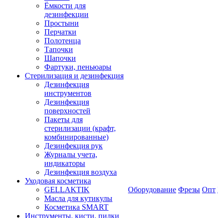
Ёмкости для
дезинфекции
Простыни
Перчатки
Полотенца
Тапочки
Шапочки
Фартуки, пеньюары
Стерилизация и дезинфекция
Дезинфекция
инструментов
Дезинфекция
поверхностей
Пакеты для
стерилизации (крафт,
комбинированные)
Дезинфекция рук
Журналы учета,
индикаторы
Дезинфекция воздуха
Уходовая косметика
GELLAKTIK
Оборудование
Фрезы
Опт
Масла для кутикулы
Косметика SMART
Инструменты, кисти, пилки