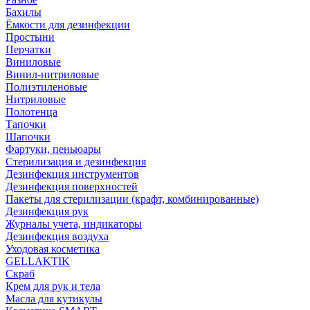
Бахилы
Ёмкости для дезинфекции
Простыни
Перчатки
Виниловые
Винил-нитриловые
Полиэтиленовые
Нитриловые
Полотенца
Тапочки
Шапочки
Фартуки, пеньюары
Стерилизация и дезинфекция
Дезинфекция инструментов
Дезинфекция поверхностей
Пакеты для стерилизации (крафт, комбинированные)
Дезинфекция рук
Журналы учета, индикаторы
Дезинфекция воздуха
Уходовая косметика
GELLAKTIK
Скраб
Крем для рук и тела
Масла для кутикулы