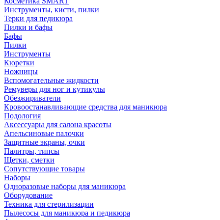
Косметика SMART
Инструменты, кисти, пилки
Терки для педикюра
Пилки и бафы
Бафы
Пилки
Инструменты
Кюретки
Ножницы
Вспомогательные жидкости
Ремуверы для ног и кутикулы
Обезжириватели
Кровоостанавливающие средства для маникюра
Подология
Аксессуары для салона красоты
Апельсиновые палочки
Защитные экраны, очки
Палитры, типсы
Щетки, сметки
Сопутствующие товары
Наборы
Одноразовые наборы для маникюра
Оборудование
Техника для стерилизации
Пылесосы для маникюра и педикюра