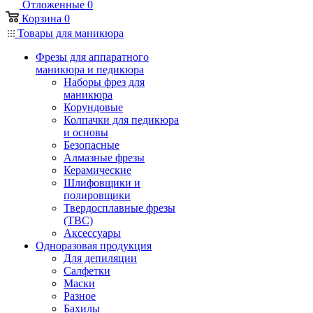
Отложенные
0
Корзина
0
Товары для маникюра
Фрезы для аппаратного
маникюра и педикюра
Наборы фрез для
маникюра
Корундовые
Колпачки для педикюра
и основы
Безопасные
Алмазные фрезы
Керамические
Шлифовщики и
полировщики
Твердосплавные фрезы
(ТВС)
Аксессуары
Одноразовая продукция
Для депиляции
Салфетки
Маски
Разное
Бахилы