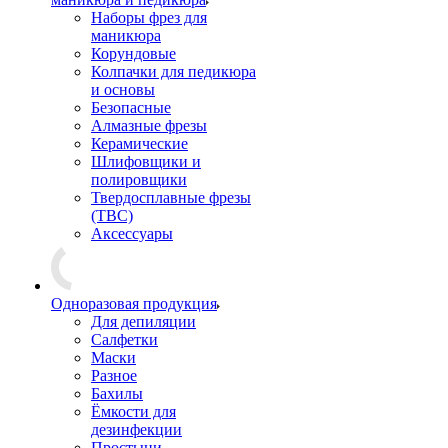
Наборы фрез для
маникюра
Корундовые
Колпачки для педикюра
и основы
Безопасные
Алмазные фрезы
Керамические
Шлифовщики и
полировщики
Твердосплавные фрезы
(ТВС)
Аксессуары
Одноразовая продукция
Для депиляции
Салфетки
Маски
Разное
Бахилы
Ёмкости для
дезинфекции
Простыни