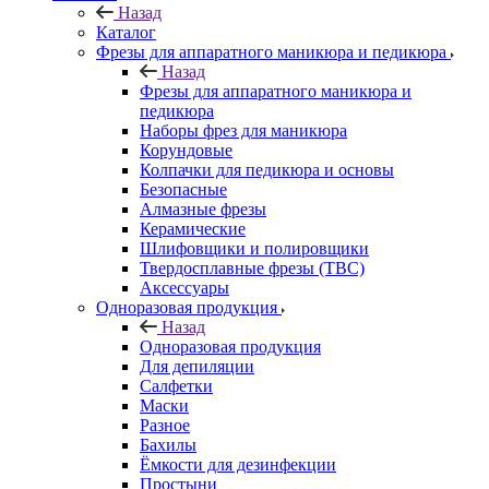
Назад
Каталог
Фрезы для аппаратного маникюра и педикюра
Назад
Фрезы для аппаратного маникюра и
педикюра
Наборы фрез для маникюра
Корундовые
Колпачки для педикюра и основы
Безопасные
Алмазные фрезы
Керамические
Шлифовщики и полировщики
Твердосплавные фрезы (ТВС)
Аксессуары
Одноразовая продукция
Назад
Одноразовая продукция
Для депиляции
Салфетки
Маски
Разное
Бахилы
Ёмкости для дезинфекции
Простыни