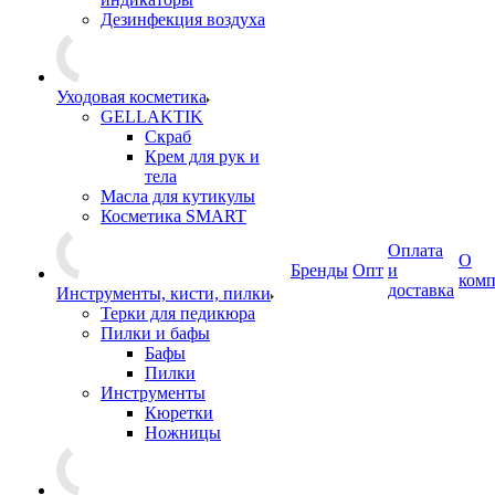
Дезинфекция воздуха
Уходовая косметика
GELLAKTIK
Скраб
Крем для рук и
тела
Масла для кутикулы
Косметика SMART
Оплата
О
Бренды
Опт
и
ком
доставка
Инструменты, кисти, пилки
Терки для педикюра
Пилки и бафы
Бафы
Пилки
Инструменты
Кюретки
Ножницы