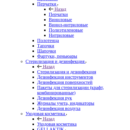
Перчатки
Назад
Перчатки
Виниловые
Винил-нитриловые
Полиэтиленовые
Нитриловые
Полотенца
Тапочки
Шапочки
Фартуки, пеньюары
Стерилизация и дезинфекция
Назад
Стерилизация и дезинфекция
Дезинфекция инструментов
Дезинфекция поверхностей
Пакеты для стерилизации (крафт,
комбинированные)
Дезинфекция рук
Журналы учета, индикаторы
Дезинфекция воздуха
Уходовая косметика
Назад
Уходовая косметика
GELLAKTIK