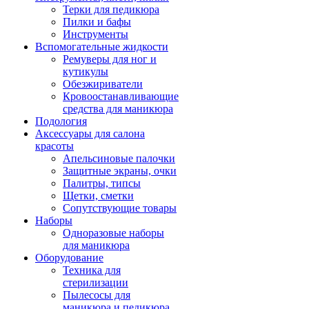
Терки для педикюра
Пилки и бафы
Инструменты
Вспомогательные жидкости
Ремуверы для ног и
кутикулы
Обезжириватели
Кровоостанавливающие
средства для маникюра
Подология
Аксессуары для салона
красоты
Апельсиновые палочки
Защитные экраны, очки
Палитры, типсы
Щетки, сметки
Сопутствующие товары
Наборы
Одноразовые наборы
для маникюра
Оборудование
Техника для
стерилизации
Пылесосы для
маникюра и педикюра