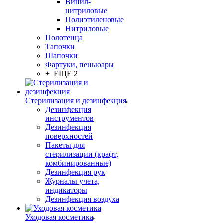
Винил-
нитриловые
Полиэтиленовые
Нитриловые
Полотенца
Тапочки
Шапочки
Фартуки, пеньюары
+ ЕЩЕ 2
Стерилизация и дезинфекция
Дезинфекция
инструментов
Дезинфекция
поверхностей
Пакеты для
стерилизации (крафт,
комбинированные)
Дезинфекция рук
Журналы учета,
индикаторы
Дезинфекция воздуха
Уходовая косметика