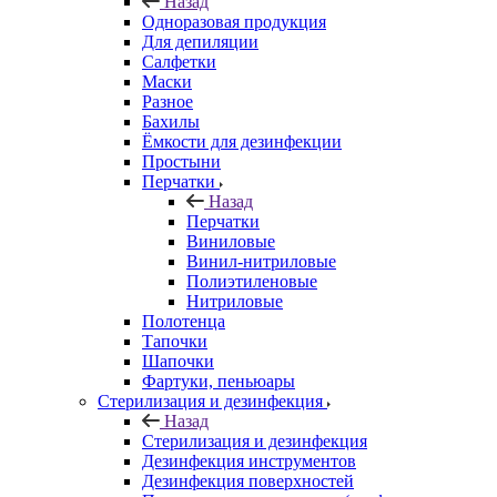
Назад
Одноразовая продукция
Для депиляции
Салфетки
Маски
Разное
Бахилы
Ёмкости для дезинфекции
Простыни
Перчатки
Назад
Перчатки
Виниловые
Винил-нитриловые
Полиэтиленовые
Нитриловые
Полотенца
Тапочки
Шапочки
Фартуки, пеньюары
Стерилизация и дезинфекция
Назад
Стерилизация и дезинфекция
Дезинфекция инструментов
Дезинфекция поверхностей