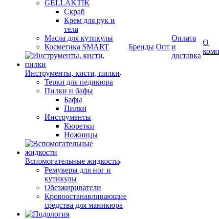
GELLAKTIK
Скраб
Крем для рук и
тела
Масла для кутикулы
Оплата
О
Косметика SMART
Бренды
Опт
и
ком
доставка
Инструменты, кисти, пилки
Терки для педикюра
Пилки и бафы
Бафы
Пилки
Инструменты
Кюретки
Ножницы
Вспомогательные жидкости
Ремуверы для ног и
кутикулы
Обезжириватели
Кровоостанавливающие
средства для маникюра