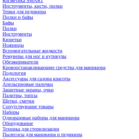
Косметика SMART
Инструменты, кисти, пилки
Терки для педикюра
Пилки и бафы
Бафы
Пилки
Инструменты
Кюретки
Ножницы
Вспомогательные жидкости
Ремуверы для ног и кутикулы
Обезжириватели
Кровоостанавливающие средства для маникюра
Подология
Аксессуары для салона красоты
Апельсиновые палочки
Защитные экраны, очки
Палитры, типсы
Щетки, сметки
Сопутствующие товары
Наборы
Одноразовые наборы для маникюра
Оборудование
Техника для стерилизации
Пылесосы для маникюра и педикюра