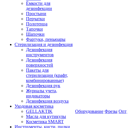
Ёмкости для
дезинфекции
Простыни
Перчатки
Полотенца
Тапочки
Шапочки
Фартуки, пеньюары
Стерилизация и дезинфекция
Дезинфекция
инструментов
Дезинфекция
поверхностей
Пакеты для
стерилизации (крафт,
комбинированные)
Дезинфекция рук
Журналы учета,
индикаторы
Дезинфекция воздуха
Уходовая косметика
GELLAKTIK
Оборудование
Фрезы
Опт
Масла для кутикулы
Косметика SMART
Инструменты, кисти, пилки