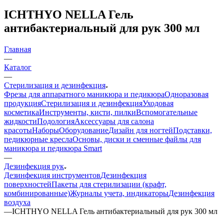
ICHTHYO NELLA Гель
антибактериальный для рук 300 мл
Главная
—
Каталог
—
Стерилизация и дезинфекция
Фрезы для аппаратного маникюра и педикюра
Одноразовая
продукция
Стерилизация и дезинфекция
Уходовая
косметика
Инструменты, кисти, пилки
Вспомогательные
жидкости
Подология
Аксессуары для салона
красоты
Наборы
Оборудование
Дизайн для ногтей
Подставки,
педикюрные кресла
Основы, диски и сменные файлы для
маникюра и педикюра Smart
—
Дезинфекция рук
Дезинфекция инструментов
Дезинфекция
поверхностей
Пакеты для стерилизации (крафт,
комбинированные)
Журналы учета, индикаторы
Дезинфекция
воздуха
—
ICHTHYO NELLA Гель антибактериальный для рук 300 мл