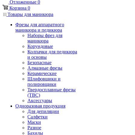
Отложенные
0
Корзина
0
Товары для маникюра
Фрезы для аппаратного
маникюра и педикюра
Наборы фрез для
маникюра
Корундовые
Колпачки для педикюра
и основы
Безопасные
Алмазные фрезы
Керамические
Шлифовщики и
полировщики
Твердосплавные фрезы
(ТВС)
Аксессуары
Одноразовая продукция
Для депиляции
Салфетки
Маски
Разное
Бахилы