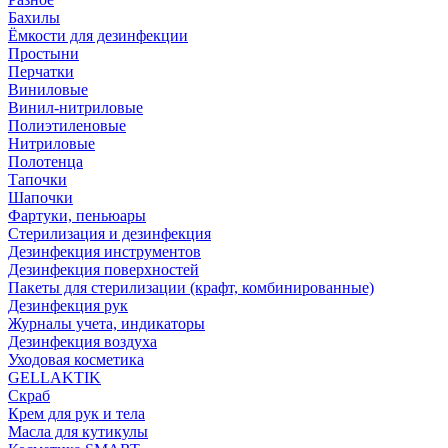
Бахилы
Ёмкости для дезинфекции
Простыни
Перчатки
Виниловые
Винил-нитриловые
Полиэтиленовые
Нитриловые
Полотенца
Тапочки
Шапочки
Фартуки, пеньюары
Стерилизация и дезинфекция
Дезинфекция инструментов
Дезинфекция поверхностей
Пакеты для стерилизации (крафт, комбинированные)
Дезинфекция рук
Журналы учета, индикаторы
Дезинфекция воздуха
Уходовая косметика
GELLAKTIK
Скраб
Крем для рук и тела
Масла для кутикулы