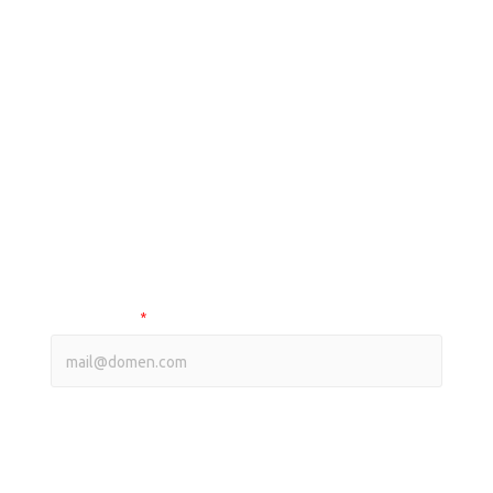
Узнайте оптовые цены на
нашу продукцию
ВЫБЕРИТЕ ПРАЙС-ЛИСТ
Оптовый прайс на smart продукцию
Оптовый прайс на фрезы
Ваш e-mail
*
ПОЛУЧИТЬ ПРАЙС