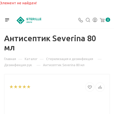
Элемент не найден!
0
Антисептик Severina 80
мл
—
—
—
Главная
Каталог
Стерилизация и дезинфекция
—
Дезинфекция рук
Антисептик Severina 80 мл