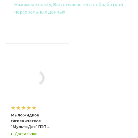
Нажимая кнопку, Вы соглашаетесь
с обработкой
персональных данных
Мыло жидкое
гигиеническое
"МультиДез" ПЭТ
(дозатор) 0,5 л (АЛОЕ
Достаточно