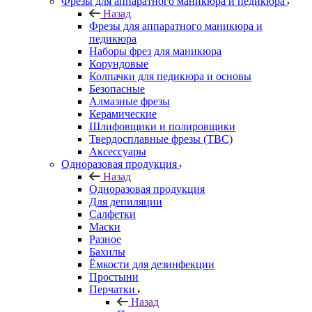
Фрезы для аппаратного маникюра и педикюра
Назад
Фрезы для аппаратного маникюра и
педикюра
Наборы фрез для маникюра
Корундовые
Колпачки для педикюра и основы
Безопасные
Алмазные фрезы
Керамические
Шлифовщики и полировщики
Твердосплавные фрезы (ТВС)
Аксессуары
Одноразовая продукция
Назад
Одноразовая продукция
Для депиляции
Салфетки
Маски
Разное
Бахилы
Ёмкости для дезинфекции
Простыни
Перчатки
Назад