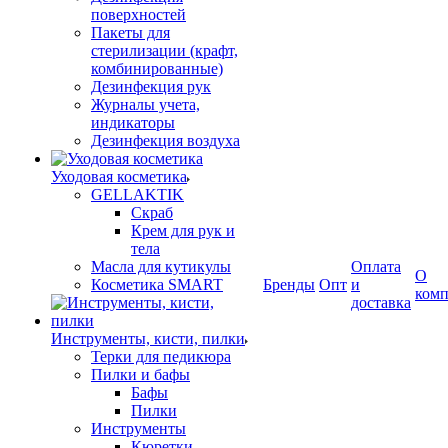
поверхностей
Пакеты для
стерилизации (крафт,
комбинированные)
Дезинфекция рук
Журналы учета,
индикаторы
Дезинфекция воздуха
Уходовая косметика
GELLAKTIK
Скраб
Крем для рук и
тела
Масла для кутикулы
Оплата
О
Косметика SMART
Бренды
Опт
и
ком
доставка
Инструменты, кисти, пилки
Терки для педикюра
Пилки и бафы
Бафы
Пилки
Инструменты
Кюретки