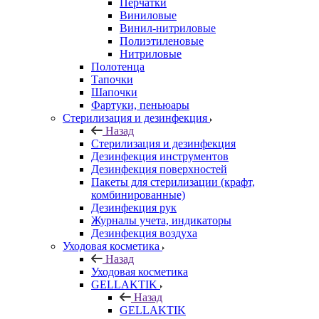
Перчатки
Виниловые
Винил-нитриловые
Полиэтиленовые
Нитриловые
Полотенца
Тапочки
Шапочки
Фартуки, пеньюары
Стерилизация и дезинфекция
Назад
Стерилизация и дезинфекция
Дезинфекция инструментов
Дезинфекция поверхностей
Пакеты для стерилизации (крафт,
комбинированные)
Дезинфекция рук
Журналы учета, индикаторы
Дезинфекция воздуха
Уходовая косметика
Назад
Уходовая косметика
GELLAKTIK
Назад
GELLAKTIK