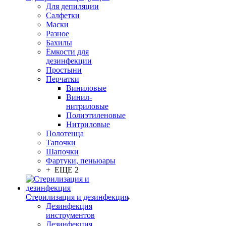
Для депиляции
Салфетки
Маски
Разное
Бахилы
Ёмкости для
дезинфекции
Простыни
Перчатки
Виниловые
Винил-
нитриловые
Полиэтиленовые
Нитриловые
Полотенца
Тапочки
Шапочки
Фартуки, пеньюары
+ ЕЩЕ 2
Стерилизация и дезинфекция
Дезинфекция
инструментов
Дезинфекция