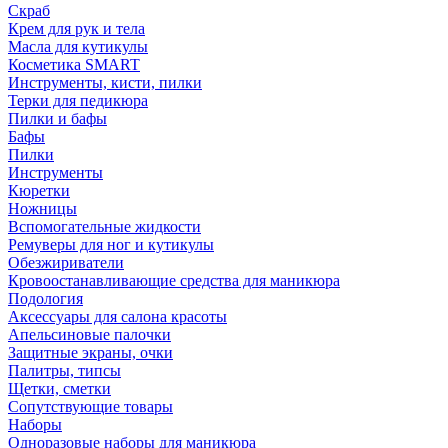
Скраб
Крем для рук и тела
Масла для кутикулы
Косметика SMART
Инструменты, кисти, пилки
Терки для педикюра
Пилки и бафы
Бафы
Пилки
Инструменты
Кюретки
Ножницы
Вспомогательные жидкости
Ремуверы для ног и кутикулы
Обезжириватели
Кровоостанавливающие средства для маникюра
Подология
Аксессуары для салона красоты
Апельсиновые палочки
Защитные экраны, очки
Палитры, типсы
Щетки, сметки
Сопутствующие товары
Наборы
Одноразовые наборы для маникюра