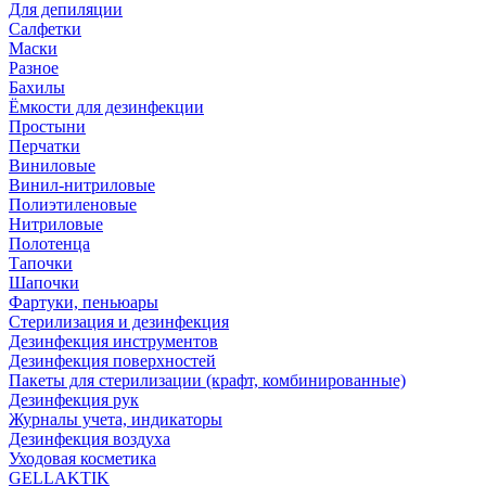
Для депиляции
Салфетки
Маски
Разное
Бахилы
Ёмкости для дезинфекции
Простыни
Перчатки
Виниловые
Винил-нитриловые
Полиэтиленовые
Нитриловые
Полотенца
Тапочки
Шапочки
Фартуки, пеньюары
Стерилизация и дезинфекция
Дезинфекция инструментов
Дезинфекция поверхностей
Пакеты для стерилизации (крафт, комбинированные)
Дезинфекция рук
Журналы учета, индикаторы
Дезинфекция воздуха
Уходовая косметика
GELLAKTIK