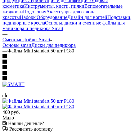
продукция
Стерилизация и дезинфекция
Уходовая
косметика
Инструменты, кисти, пилки
Вспомогательные
жидкости
Подология
Аксессуары для салона
красоты
Наборы
Оборудование
Дизайн для ногтей
Подставки,
педикюрные кресла
Основы, диски и сменные файлы для
маникюра и педикюра Smart
—
Сменные файлы Smart
Основы smart
Диски для педикюра
—
Файлы Mini standart 50 шт P180
400
руб.
Мало
Нашли дешевле?
Рассчитать доставку