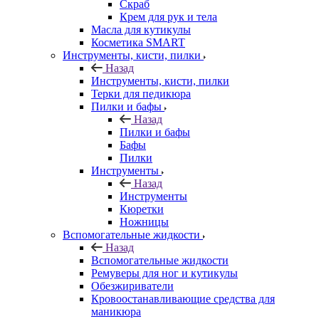
Скраб
Крем для рук и тела
Масла для кутикулы
Косметика SMART
Инструменты, кисти, пилки
Назад
Инструменты, кисти, пилки
Терки для педикюра
Пилки и бафы
Назад
Пилки и бафы
Бафы
Пилки
Инструменты
Назад
Инструменты
Кюретки
Ножницы
Вспомогательные жидкости
Назад
Вспомогательные жидкости
Ремуверы для ног и кутикулы
Обезжириватели
Кровоостанавливающие средства для
маникюра