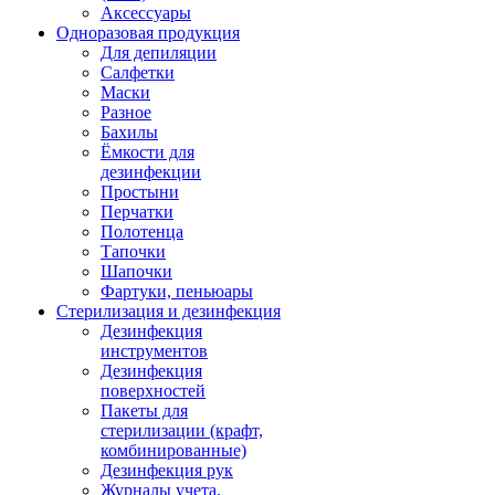
Аксессуары
Одноразовая продукция
Для депиляции
Салфетки
Маски
Разное
Бахилы
Ёмкости для
дезинфекции
Простыни
Перчатки
Полотенца
Тапочки
Шапочки
Фартуки, пеньюары
Стерилизация и дезинфекция
Дезинфекция
инструментов
Дезинфекция
поверхностей
Пакеты для
стерилизации (крафт,
комбинированные)
Дезинфекция рук
Журналы учета,