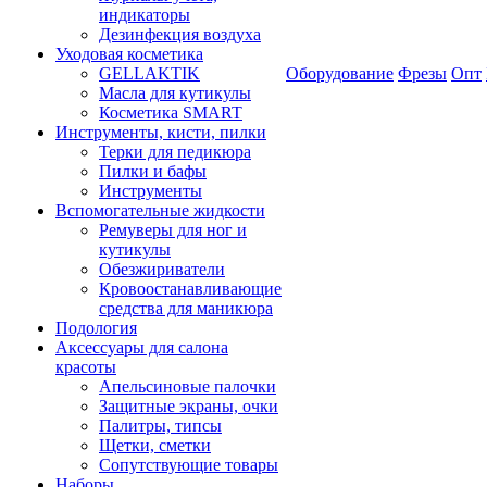
индикаторы
Дезинфекция воздуха
Уходовая косметика
GELLAKTIK
Оборудование
Фрезы
Опт
Масла для кутикулы
Косметика SMART
Инструменты, кисти, пилки
Терки для педикюра
Пилки и бафы
Инструменты
Вспомогательные жидкости
Ремуверы для ног и
кутикулы
Обезжириватели
Кровоостанавливающие
средства для маникюра
Подология
Аксессуары для салона
красоты
Апельсиновые палочки
Защитные экраны, очки
Палитры, типсы
Щетки, сметки
Сопутствующие товары
Наборы