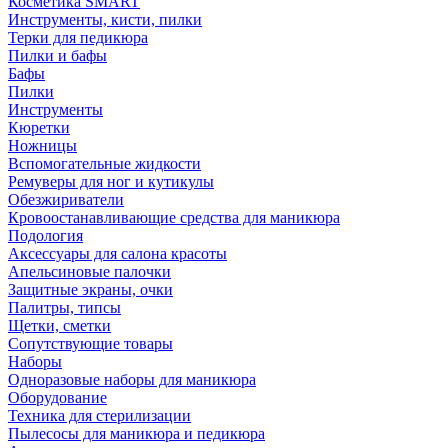
Косметика SMART
Инструменты, кисти, пилки
Терки для педикюра
Пилки и бафы
Бафы
Пилки
Инструменты
Кюретки
Ножницы
Вспомогательные жидкости
Ремуверы для ног и кутикулы
Обезжириватели
Кровоостанавливающие средства для маникюра
Подология
Аксессуары для салона красоты
Апельсиновые палочки
Защитные экраны, очки
Палитры, типсы
Щетки, сметки
Сопутствующие товары
Наборы
Одноразовые наборы для маникюра
Оборудование
Техника для стерилизации
Пылесосы для маникюра и педикюра