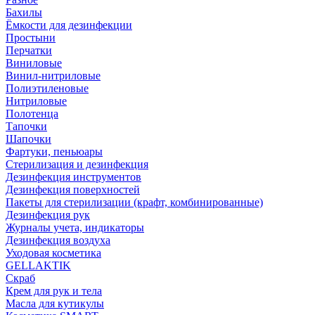
Бахилы
Ёмкости для дезинфекции
Простыни
Перчатки
Виниловые
Винил-нитриловые
Полиэтиленовые
Нитриловые
Полотенца
Тапочки
Шапочки
Фартуки, пеньюары
Стерилизация и дезинфекция
Дезинфекция инструментов
Дезинфекция поверхностей
Пакеты для стерилизации (крафт, комбинированные)
Дезинфекция рук
Журналы учета, индикаторы
Дезинфекция воздуха
Уходовая косметика
GELLAKTIK
Скраб
Крем для рук и тела
Масла для кутикулы