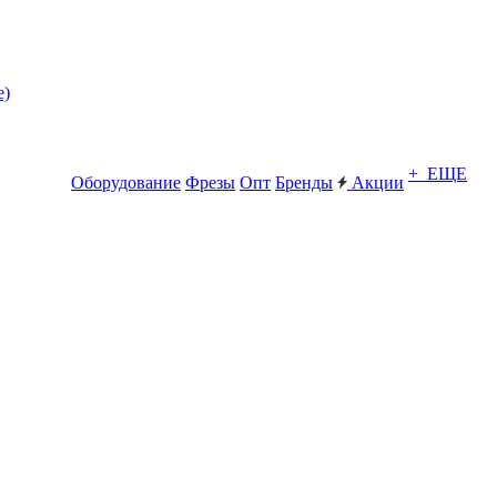
е)
+ ЕЩЕ
Оборудование
Фрезы
Опт
Бренды
Акции