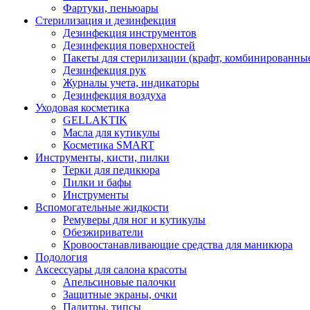
Фартуки, пеньюары
Стерилизация и дезинфекция
Дезинфекция инструментов
Дезинфекция поверхностей
Пакеты для стерилизации (крафт, комбинированны
Дезинфекция рук
Журналы учета, индикаторы
Дезинфекция воздуха
Уходовая косметика
GELLAKTIK
Масла для кутикулы
Косметика SMART
Инструменты, кисти, пилки
Терки для педикюра
Пилки и бафы
Инструменты
Вспомогательные жидкости
Ремуверы для ног и кутикулы
Обезжириватели
Кровоостанавливающие средства для маникюра
Подология
Аксессуары для салона красоты
Апельсиновые палочки
Защитные экраны, очки
Палитры, типсы