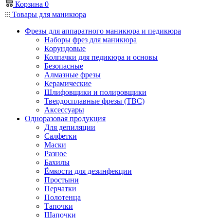
Корзина
0
Товары для маникюра
Фрезы для аппаратного маникюра и педикюра
Наборы фрез для маникюра
Корундовые
Колпачки для педикюра и основы
Безопасные
Алмазные фрезы
Керамические
Шлифовщики и полировщики
Твердосплавные фрезы (ТВС)
Аксессуары
Одноразовая продукция
Для депиляции
Салфетки
Маски
Разное
Бахилы
Ёмкости для дезинфекции
Простыни
Перчатки
Полотенца
Тапочки
Шапочки