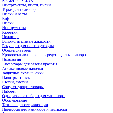
Косметика SMART
Инструменты, кисти, пилки
Терки для педикюра
Пилки и бафы
Бафы
Пилки
Инструменты
Кюретки
Ножницы
Вспомогательные жидкости
Ремуверы для ног и кутикулы
Обезжириватели
Кровоостанавливающие средства для маникюра
Подология
Аксессуары для салона красоты
Апельсиновые палочки
Защитные экраны, очки
Палитры, типсы
Щетки, сметки
Сопутствующие товары
Наборы
Одноразовые наборы для маникюра
Оборудование
Техника для стерилизации
Пылесосы для маникюра и педикюра