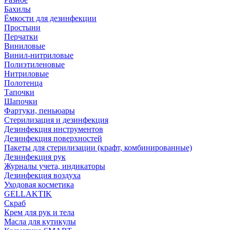
Бахилы
Ёмкости для дезинфекции
Простыни
Перчатки
Виниловые
Винил-нитриловые
Полиэтиленовые
Нитриловые
Полотенца
Тапочки
Шапочки
Фартуки, пеньюары
Стерилизация и дезинфекция
Дезинфекция инструментов
Дезинфекция поверхностей
Пакеты для стерилизации (крафт, комбинированные)
Дезинфекция рук
Журналы учета, индикаторы
Дезинфекция воздуха
Уходовая косметика
GELLAKTIK
Скраб
Крем для рук и тела
Масла для кутикулы