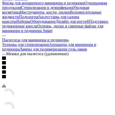
Фрезы для аппаратного маникюра и педикюра
Одноразовая
продукция
Стерилизация и дезинфекция
Уходовая
косметика
Инструменты, кисти, пилки
Вспомогательные
жидкости
Подология
Аксессуары для салона
красоты
Наборы
Оборудование
Дизайн для ногтей
Подставки,
педикюрные кресла
Основы, диски и сменные файлы для
маникюра и педикюра Smart
—
Пылесосы для маникюра и педикюра
Техника для стерилизации
Аппараты для маникюра и
педикюра
Лампы для полимеризации гель-лаков
—
Мешки для пылесоса (удлиненные)