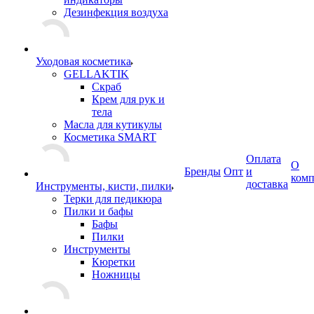
Дезинфекция воздуха
Уходовая косметика
GELLAKTIK
Скраб
Крем для рук и
тела
Масла для кутикулы
Косметика SMART
Оплата
О
Бренды
Опт
и
ком
доставка
Инструменты, кисти, пилки
Терки для педикюра
Пилки и бафы
Бафы
Пилки
Инструменты
Кюретки
Ножницы