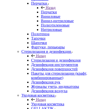
Перчатки
Назад
Перчатки
Виниловые
Винил-нитриловые
Полиэтиленовые
Нитриловые
Полотенца
Тапочки
Шапочки
Фартуки, пеньюары
Стерилизация и дезинфекция
Назад
Стерилизация и дезинфекция
Дезинфекция инструментов
Дезинфекция поверхностей
Пакеты для стерилизации (крафт,
комбинированные)
Дезинфекция рук
Журналы учета, индикаторы
Дезинфекция воздуха
Уходовая косметика
Назад
Уходовая косметика
GELLAKTIK