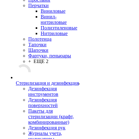
Перчатки
Виниловые
Винил-
нитриловые
Полиэтиленовые
Нитриловые
Полотенца
Тапочки
Шапочки
Фартуки, пеньюары
+ ЕЩЕ 2
Стерилизация и дезинфекция
Дезинфекция
инструментов
Дезинфекция
поверхностей
Пакеты для
стерилизации (крафт,
комбинированные)
Дезинфекция рук
Журналы учета,
индикаторы