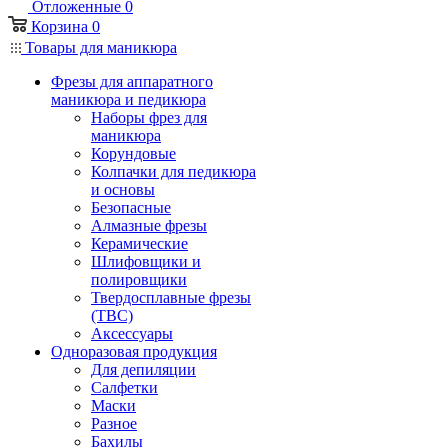
Отложенные
0
Корзина
0
Товары для маникюра
Фрезы для аппаратного
маникюра и педикюра
Наборы фрез для
маникюра
Корундовые
Колпачки для педикюра
и основы
Безопасные
Алмазные фрезы
Керамические
Шлифовщики и
полировщики
Твердосплавные фрезы
(ТВС)
Аксессуары
Одноразовая продукция
Для депиляции
Салфетки
Маски
Разное
Бахилы