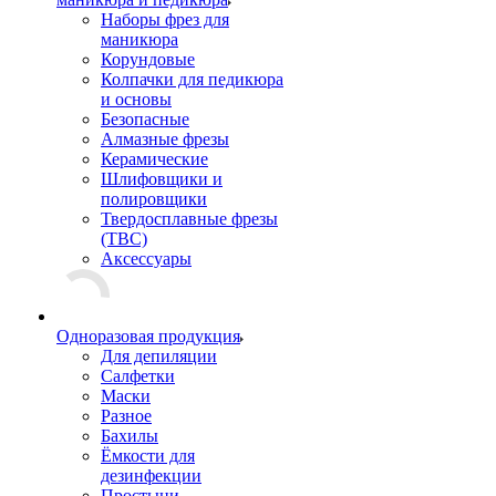
Наборы фрез для
маникюра
Корундовые
Колпачки для педикюра
и основы
Безопасные
Алмазные фрезы
Керамические
Шлифовщики и
полировщики
Твердосплавные фрезы
(ТВС)
Аксессуары
Одноразовая продукция
Для депиляции
Салфетки
Маски
Разное
Бахилы
Ёмкости для
дезинфекции
Простыни