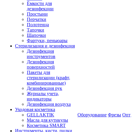
Ёмкости для
дезинфекции
Простыни
Перчатки
Полотенца
Тапочки
Шапочки
Фартуки, пеньюары
Стерилизация и дезинфекция
Дезинфекция
инструментов
Дезинфекция
поверхностей
Пакеты для
стерилизации (крафт,
комбинированные)
Дезинфекция рук
Журналы учета,
индикаторы
Дезинфекция воздуха
Уходовая косметика
GELLAKTIK
Оборудование
Фрезы
Опт
Масла для кутикулы
Косметика SMART
Инструменты, кисти, пилки