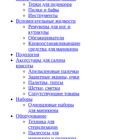
Терки для педикюра
Пилки и бафы
Инструменты
Вспомогательные жидкости
Ремуверы для ног и
кутикулы
Обезжириватели
Кровоостанавливающие
средства для маникюра
Подология
Аксессуары для салона
красоты
Апельсиновые палочки
Защитные экраны, очки
Палитры, типсы
Щетки, сметки
Сопутствующие товары
Наборы
Одноразовые наборы
для маникюра
Оборудование
Техника для
стерилизации
Пылесосы для
маникюра и педикюра