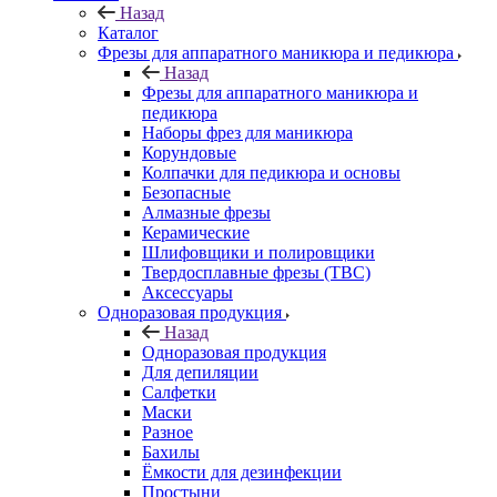
Назад
Каталог
Фрезы для аппаратного маникюра и педикюра
Назад
Фрезы для аппаратного маникюра и
педикюра
Наборы фрез для маникюра
Корундовые
Колпачки для педикюра и основы
Безопасные
Алмазные фрезы
Керамические
Шлифовщики и полировщики
Твердосплавные фрезы (ТВС)
Аксессуары
Одноразовая продукция
Назад
Одноразовая продукция
Для депиляции
Салфетки
Маски
Разное
Бахилы
Ёмкости для дезинфекции
Простыни