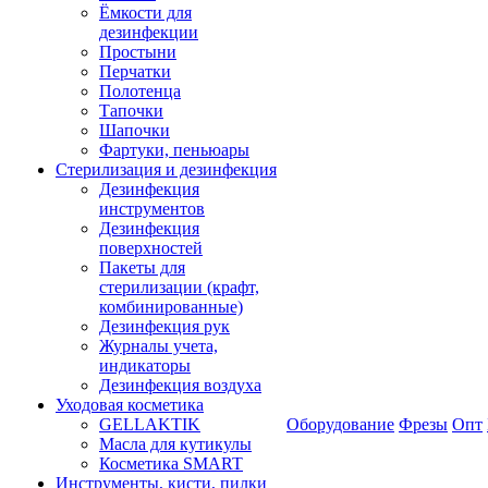
Ёмкости для
дезинфекции
Простыни
Перчатки
Полотенца
Тапочки
Шапочки
Фартуки, пеньюары
Стерилизация и дезинфекция
Дезинфекция
инструментов
Дезинфекция
поверхностей
Пакеты для
стерилизации (крафт,
комбинированные)
Дезинфекция рук
Журналы учета,
индикаторы
Дезинфекция воздуха
Уходовая косметика
GELLAKTIK
Оборудование
Фрезы
Опт
Масла для кутикулы
Косметика SMART
Инструменты, кисти, пилки