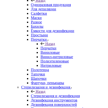
Назад
Одноразовая продукция
Для депиляции
Салфетки
Маски
Разное
Бахилы
Ёмкости для дезинфекции
Простыни
Перчатки
Назад
Перчатки
Виниловые
Винил-нитриловые
Полиэтиленовые
Нитриловые
Полотенца
Тапочки
Шапочки
Фартуки, пеньюары
Стерилизация и дезинфекция
Назад
Стерилизация и дезинфекция
Дезинфекция инструментов
Дезинфекция поверхностей