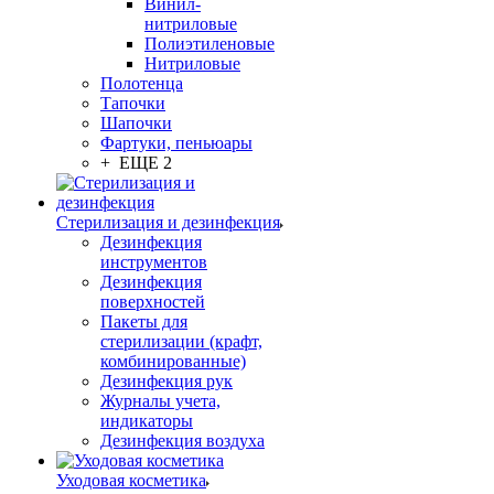
Винил-
нитриловые
Полиэтиленовые
Нитриловые
Полотенца
Тапочки
Шапочки
Фартуки, пеньюары
+ ЕЩЕ 2
Стерилизация и дезинфекция
Дезинфекция
инструментов
Дезинфекция
поверхностей
Пакеты для
стерилизации (крафт,
комбинированные)
Дезинфекция рук
Журналы учета,
индикаторы
Дезинфекция воздуха
Уходовая косметика