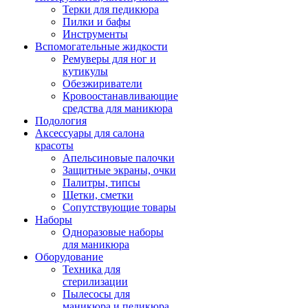
Терки для педикюра
Пилки и бафы
Инструменты
Вспомогательные жидкости
Ремуверы для ног и
кутикулы
Обезжириватели
Кровоостанавливающие
средства для маникюра
Подология
Аксессуары для салона
красоты
Апельсиновые палочки
Защитные экраны, очки
Палитры, типсы
Щетки, сметки
Сопутствующие товары
Наборы
Одноразовые наборы
для маникюра
Оборудование
Техника для
стерилизации
Пылесосы для
маникюра и педикюра