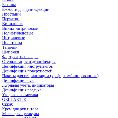
Бахилы
Ёмкости для дезинфекции
Простыни
Перчатки
Виниловые
Винил-нитриловые
Полиэтиленовые
Нитриловые
Полотенца
Тапочки
Шапочки
Фартуки, пеньюары
Стерилизация и дезинфекция
Дезинфекция инструментов
Дезинфекция поверхностей
Пакеты для стерилизации (крафт, комбинированные)
Дезинфекция рук
Журналы учета, индикаторы
Дезинфекция воздуха
Уходовая косметика
GELLAKTIK
Скраб
Крем для рук и тела
Масла для кутикулы