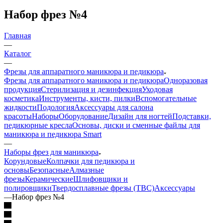
Набор фрез №4
Главная
—
Каталог
—
Фрезы для аппаратного маникюра и педикюра
Фрезы для аппаратного маникюра и педикюра
Одноразовая
продукция
Стерилизация и дезинфекция
Уходовая
косметика
Инструменты, кисти, пилки
Вспомогательные
жидкости
Подология
Аксессуары для салона
красоты
Наборы
Оборудование
Дизайн для ногтей
Подставки,
педикюрные кресла
Основы, диски и сменные файлы для
маникюра и педикюра Smart
—
Наборы фрез для маникюра
Корундовые
Колпачки для педикюра и
основы
Безопасные
Алмазные
фрезы
Керамические
Шлифовщики и
полировщики
Твердосплавные фрезы (ТВС)
Аксессуары
—
Набор фрез №4