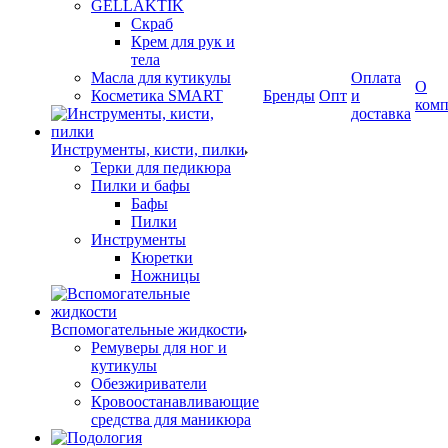
GELLAKTIK
Скраб
Крем для рук и
тела
Масла для кутикулы
Оплата
О
Косметика SMART
Бренды
Опт
и
ком
доставка
Инструменты, кисти, пилки
Терки для педикюра
Пилки и бафы
Бафы
Пилки
Инструменты
Кюретки
Ножницы
Вспомогательные жидкости
Ремуверы для ног и
кутикулы
Обезжириватели
Кровоостанавливающие
средства для маникюра