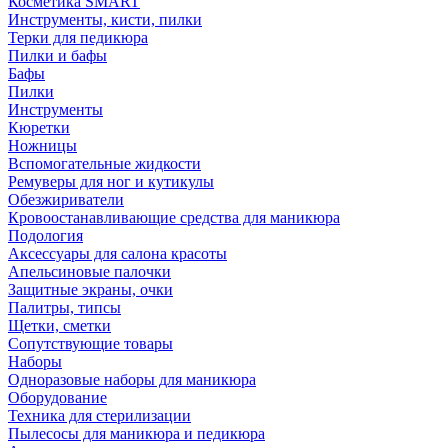
Косметика SMART
Инструменты, кисти, пилки
Терки для педикюра
Пилки и бафы
Бафы
Пилки
Инструменты
Кюретки
Ножницы
Вспомогательные жидкости
Ремуверы для ног и кутикулы
Обезжириватели
Кровоостанавливающие средства для маникюра
Подология
Аксессуары для салона красоты
Апельсиновые палочки
Защитные экраны, очки
Палитры, типсы
Щетки, сметки
Сопутствующие товары
Наборы
Одноразовые наборы для маникюра
Оборудование
Техника для стерилизации
Пылесосы для маникюра и педикюра