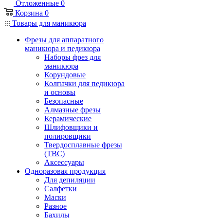
Отложенные
0
Корзина
0
Товары для маникюра
Фрезы для аппаратного
маникюра и педикюра
Наборы фрез для
маникюра
Корундовые
Колпачки для педикюра
и основы
Безопасные
Алмазные фрезы
Керамические
Шлифовщики и
полировщики
Твердосплавные фрезы
(ТВС)
Аксессуары
Одноразовая продукция
Для депиляции
Салфетки
Маски
Разное
Бахилы