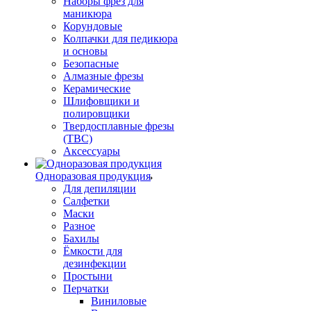
Наборы фрез для
маникюра
Корундовые
Колпачки для педикюра
и основы
Безопасные
Алмазные фрезы
Керамические
Шлифовщики и
полировщики
Твердосплавные фрезы
(ТВС)
Аксессуары
Одноразовая продукция
Для депиляции
Салфетки
Маски
Разное
Бахилы
Ёмкости для
дезинфекции
Простыни
Перчатки
Виниловые