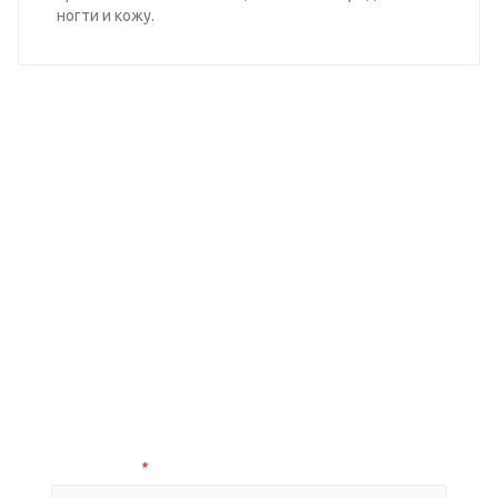
ногти и кожу.
Узнайте оптовые цены на
нашу продукцию
ВЫБЕРИТЕ ПРАЙС-ЛИСТ
Оптовый прайс на smart продукцию
Оптовый прайс на фрезы
Ваш e-mail
*