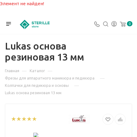
Элемент не найден!
0
Lukas основа
резиновая 13 мм
—
—
Главная
Каталог
—
Фрезы для аппаратного маникюра и педикюра
—
Колпачки для педикюра и основы
Lukas основа резиновая 13 мм