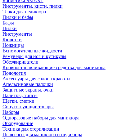
Косметика SMART
Инструменты, кисти, пилки
Терки для педикюра
Пилки и бафы
Бафы
Пилки
Инструменты
Кюретки
Ножницы
Вспомогательные жидкости
Ремуверы для ног и кутикулы
Обезжириватели
Кровоостанавливающие средства для маникюра
Подология
Аксессуары для салона красоты
Апельсиновые палочки
Защитные экраны, очки
Палитры, типсы
Щетки, сметки
Сопутствующие товары
Наборы
Одноразовые наборы для маникюра
Оборудование
Техника для стерилизации
Пылесосы для маникюра и педикюра