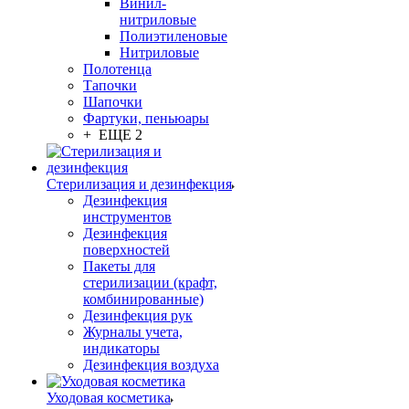
Винил-
нитриловые
Полиэтиленовые
Нитриловые
Полотенца
Тапочки
Шапочки
Фартуки, пеньюары
+ ЕЩЕ 2
Стерилизация и дезинфекция
Дезинфекция
инструментов
Дезинфекция
поверхностей
Пакеты для
стерилизации (крафт,
комбинированные)
Дезинфекция рук
Журналы учета,
индикаторы
Дезинфекция воздуха
Уходовая косметика