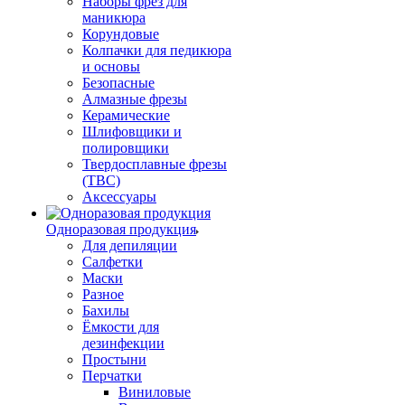
Наборы фрез для
маникюра
Корундовые
Колпачки для педикюра
и основы
Безопасные
Алмазные фрезы
Керамические
Шлифовщики и
полировщики
Твердосплавные фрезы
(ТВС)
Аксессуары
Одноразовая продукция
Для депиляции
Салфетки
Маски
Разное
Бахилы
Ёмкости для
дезинфекции
Простыни
Перчатки
Виниловые