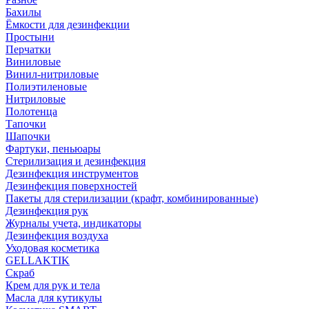
Бахилы
Ёмкости для дезинфекции
Простыни
Перчатки
Виниловые
Винил-нитриловые
Полиэтиленовые
Нитриловые
Полотенца
Тапочки
Шапочки
Фартуки, пеньюары
Стерилизация и дезинфекция
Дезинфекция инструментов
Дезинфекция поверхностей
Пакеты для стерилизации (крафт, комбинированные)
Дезинфекция рук
Журналы учета, индикаторы
Дезинфекция воздуха
Уходовая косметика
GELLAKTIK
Скраб
Крем для рук и тела
Масла для кутикулы