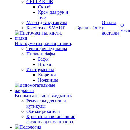
GELLAKTIK
Скраб
Крем для рук и
тела
Масла для кутикулы
Оплата
О
Косметика SMART
Бренды
Опт
и
ком
доставка
Инструменты, кисти, пилки
Терки для педикюра
Пилки и бафы
Бафы
Пилки
Инструменты
Кюретки
Ножницы
Вспомогательные жидкости
Ремуверы для ног и
кутикулы
Обезжириватели
Кровоостанавливающие
средства для маникюра