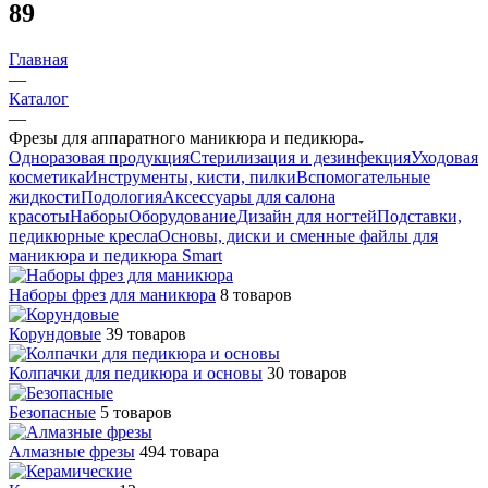
89
Главная
—
Каталог
—
Фрезы для аппаратного маникюра и педикюра
Одноразовая продукция
Стерилизация и дезинфекция
Уходовая
косметика
Инструменты, кисти, пилки
Вспомогательные
жидкости
Подология
Аксессуары для салона
красоты
Наборы
Оборудование
Дизайн для ногтей
Подставки,
педикюрные кресла
Основы, диски и сменные файлы для
маникюра и педикюра Smart
Наборы фрез для маникюра
8 товаров
Корундовые
39 товаров
Колпачки для педикюра и основы
30 товаров
Безопасные
5 товаров
Алмазные фрезы
494 товара