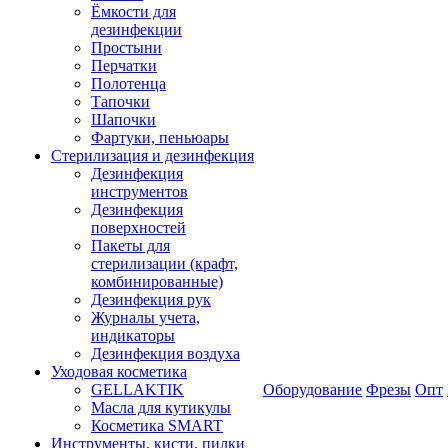
Ёмкости для
дезинфекции
Простыни
Перчатки
Полотенца
Тапочки
Шапочки
Фартуки, пеньюары
Стерилизация и дезинфекция
Дезинфекция
инструментов
Дезинфекция
поверхностей
Пакеты для
стерилизации (крафт,
комбинированные)
Дезинфекция рук
Журналы учета,
индикаторы
Дезинфекция воздуха
Уходовая косметика
GELLAKTIK
Оборудование
Фрезы
Опт
Масла для кутикулы
Косметика SMART
Инструменты, кисти, пилки