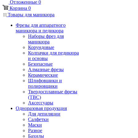
Отложенные
0
Корзина
0
Товары для маникюра
Фрезы для аппаратного
маникюра и педикюра
Наборы фрез для
маникюра
Корундовые
Колпачки для педикюра
и основы
Безопасные
Алмазные фрезы
Керамические
Шлифовщики и
полировщики
Твердосплавные фрезы
(ТВС)
Аксессуары
Одноразовая продукция
Для депиляции
Салфетки
Маски
Разное
Бахилы