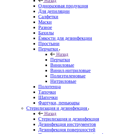
Назад
Одноразовая продукция
Для депиляции
Салфетки
Маски
Разное
Бахилы
Ёмкости для дезинфекции
Простыни
Перчатки
Назад
Перчатки
Виниловые
Винил-нитриловые
Полиэтиленовые
Нитриловые
Полотенца
Тапочки
Шапочки
Фартуки, пеньюары
Стерилизация и дезинфекция
Назад
Стерилизация и дезинфекция
Дезинфекция инструментов
Дезинфекция поверхностей