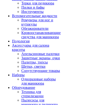
Терки для педикюра
Пилки и бафы
Инструменты
Вспомогательные жидкости
Ремуверы для ног и
кутикулы
Обезжириватели
Кровоостанавливающие
средства для маникюра
Подология
Аксессуары для салона
красоты
Апельсиновые палочки
Защитные экраны, очки
Палитры, типсы
Щетки, сметки
Сопутствующие товары
Наборы
Одноразовые наборы
для маникюра
Оборудование
Техника для
стерилизации
Пылесосы для
маникюра и педикюра